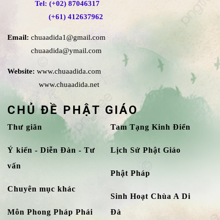
Tel: (+02) 87046317
(+61) 412637962
Email:
chuaadida1@gmail.com
chuaadida@ymail.com
Website:
www.chuaadida.com
www.chuaadida.net
CHỦ ĐỀ PHẬT GIÁO
Thư giãn
Tam Tạng Kinh Điển
Ý kiến - Diễn Đàn - Tư
Lịch Sử Phật Giáo
vấn
Phật Pháp
Chuyên mục khác
Sinh Hoạt Chùa A Di
Môn Phong Pháp Phái
Đà