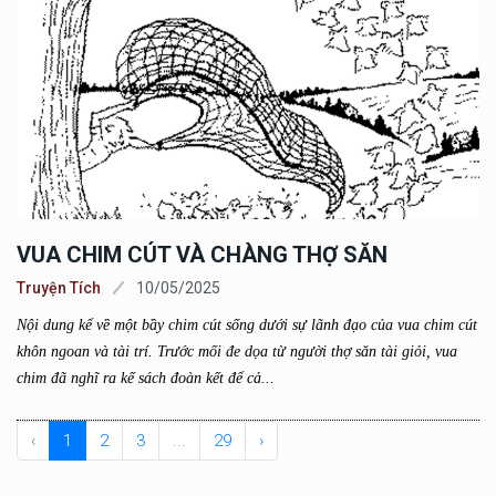
VUA CHIM CÚT VÀ CHÀNG THỢ SĂN
Truyện Tích
10/05/2025
Nội dung kể về một bầy chim cút sống dưới sự lãnh đạo của vua chim cút
khôn ngoan và tài trí. Trước mối đe dọa từ người thợ săn tài giỏi, vua
chim đã nghĩ ra kế sách đoàn kết để cả...
‹
1
2
3
...
29
›