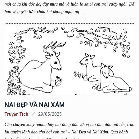
một chúa khỉ độc ác, đầy mưu mô và luôn lo sợ bị con trai cướp ngôi. Để
bảo vệ quyền lực, chúa khỉ không ngần ng...
NAI ĐẸP VÀ NAI XÁM
Truyện Tích
29/05/2025
Câu chuyện xoay quanh bầy nai đông đúc với vị nai đầu đàn già cỗi, trao
lại quyền lãnh đạo cho hai con trai – Nai Đẹp và Nai Xám. Qua hành