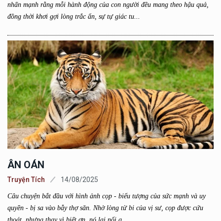
nhấn mạnh rằng mỗi hành động của con người đều mang theo hậu quả,
đồng thời khơi gợi lòng trắc ẩn, sự tự giác tu...
ÂN OÁN
Truyện Tích
14/08/2025
Câu chuyện bắt đầu với hình ảnh cọp - biểu tượng của sức mạnh và uy
quyền - bị sa vào bẫy thợ săn. Nhờ lòng từ bi của vị sư, cọp được cứu
thoát, nhưng thay vì biết ơn, nó lại nổi g...