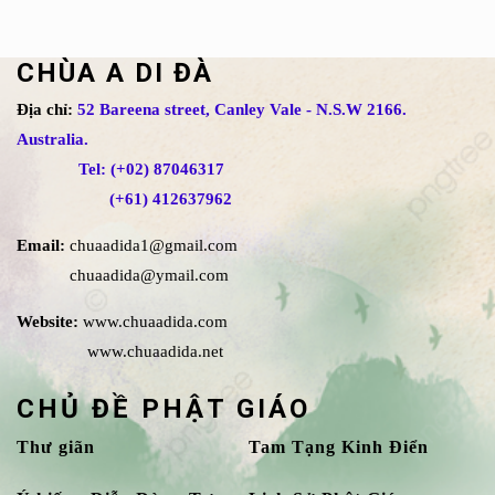
CHÙA A DI ĐÀ
Địa chỉ:
52 Bareena street, Canley Vale - N.S.W 2166.
Australia.
Tel: (+02) 87046317
(+61) 412637962
Email:
chuaadida1@gmail.com
chuaadida@ymail.com
Website:
www.chuaadida.com
www.chuaadida.net
CHỦ ĐỀ PHẬT GIÁO
Thư giãn
Tam Tạng Kinh Điển