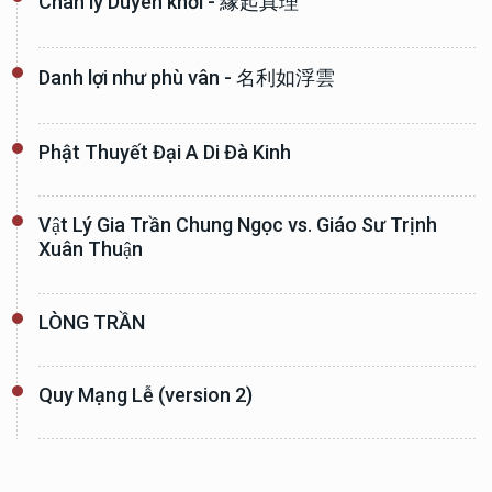
Chân lý Duyên khởi - 緣起真理
Danh lợi như phù vân - 名利如浮雲
Phật Thuyết Đại A Di Đà Kinh
Vật Lý Gia Trần Chung Ngọc vs. Giáo Sư Trịnh
Xuân Thuận
LÒNG TRẦN
Quy Mạng Lễ (version 2)