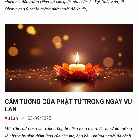
nhiều nét đặc trưng riêng tại các quốc gia châu Á. Tại Nhật Bản, lễ
Obon mang ý nghĩa tưởng nhớ người đã khuất,...
CẢM TƯỞNG CỦA PHẬT TỬ TRONG NGÀY VU
LAN
Vu Lan
03/09/2025
Mỗi câu chữ trong bài cảm tưởng là tiếng lòng tha thiết, là sự hồi tưởng
về những hy sinh thầm lặng của cha mẹ, ông bà – những người đã dành