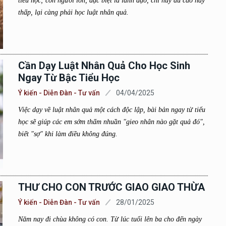
tiểu học; còn người lớn, đặc biệt là lãnh đạo, chỉ huy dù cao hay
thấp, lại càng phải học luật nhân quả.
Cần Dạy Luật Nhân Quả Cho Học Sinh
Ngay Từ Bậc Tiểu Học
Ý kiến - Diễn Đàn - Tư vấn
04/04/2025
Việc dạy về luật nhân quả một cách độc lập, bài bản ngay từ tiểu
học sẽ giúp các em sớm thấm nhuần "gieo nhân nào gặt quả đó",
biết "sợ" khi làm điều không đúng.
THƯ CHO CON TRƯỚC GIAO GIAO THỪA
Ý kiến - Diễn Đàn - Tư vấn
28/01/2025
Năm nay đi chùa không có con. Từ lúc tuổi lên ba cho đến ngày