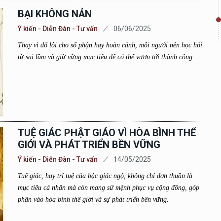
BẠI KHÔNG NẢN
Ý kiến - Diễn Đàn - Tư vấn
06/06/2025
Thay vì đổ lỗi cho số phận hay hoàn cảnh, mỗi người nên học hỏi
từ sai lầm và giữ vững mục tiêu để có thể vươn tới thành công.
TUỆ GIÁC PHẬT GIÁO VÌ HÒA BÌNH THẾ
GIỚI VÀ PHÁT TRIỂN BỀN VỮNG
Ý kiến - Diễn Đàn - Tư vấn
14/05/2025
Tuệ giác, hay trí tuệ của bậc giác ngộ, không chỉ đơn thuần là
mục tiêu cá nhân mà còn mang sứ mệnh phục vụ cộng đồng, góp
phần vào hòa bình thế giới và sự phát triển bền vững.