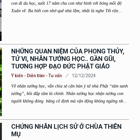
con đi du học, suốt 17 năm cha con như hình với bóng mỗi độ
Xuân về. Ba biết con nhớ quê nhà lắm, nhất là nghe Tết rộn...
NHỮNG QUAN NIỆM CỦA PHONG THỦY,
TỬ VI, NHÂN TƯỚNG HỌC.. GẦN GŨI,
TƯƠNG HỢP ĐẠO ĐỨC PHẬT GIÁO
Ý kiến - Diễn Đàn - Tư vấn
12/12/2024
Về nhân tướng học, vẫn chia sẻ căn bản ý tứ nhà Phật “tâm sanh
tướng”, bồi đắp tâm là chính. Nhân tướng học nhận tướng con
người không đóng băng cố định mà vận động không ngừng nh...
CHỨNG NHÂN LỊCH SỬ Ở CHÙA THIÊN
MỤ