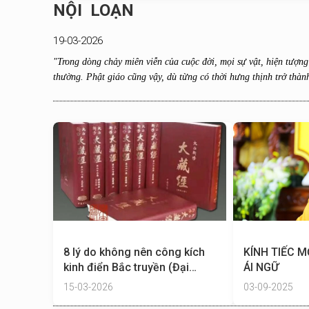
NỘI LOẠN
19-03-2026
"Trong dòng chảy miên viễn của cuộc đời, mọi sự vật, hiện tượn
thường. Phật giáo cũng vậy, dù từng có thời hưng thịnh trở thành
8 lý do không nên công kích
KÍNH TIẾC 
kinh điển Bắc truyền (Đại
ÁI NGỮ
thừa)
15-03-2026
03-09-2025