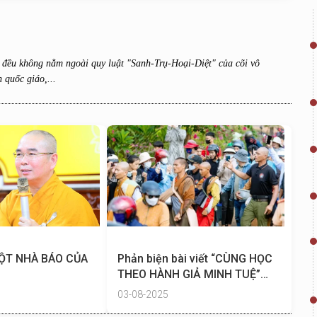
g đều không nằm ngoài quy luật "Sanh-Trụ-Hoại-Diệt" của cõi vô
 quốc giáo,...
MỘT NHÀ BÁO CỦA
Phản biện bài viết “CÙNG HỌC
THEO HÀNH GIẢ MINH TUỆ”
(Lê Anh Tú)
03-08-2025