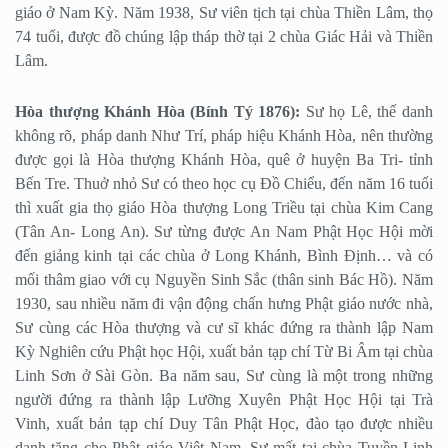
giáo ở Nam Kỳ. Năm 1938, Sư viên tịch tại chùa Thiền Lâm, thọ
74 tuổi, được đồ chúng lập tháp thờ tại 2 chùa Giác Hải và Thiền
Lâm.
Hòa thượng Khánh Hòa (Bính Tý 1876):
Sư họ Lê, thế danh
không rõ, pháp danh Như Trí, pháp hiệu Khánh Hòa, nên thường
được gọi là Hòa thượng Khánh Hòa, quê ở huyện Ba Tri- tỉnh
Bến Tre. Thuở nhỏ Sư có theo học cụ Đồ Chiểu, đến năm 16 tuổi
thì xuất gia thọ giáo Hòa thượng Long Triều tại chùa Kim Cang
(Tân An- Long An). Sư từng được An Nam Phật Học Hội mời
đến giảng kinh tại các chùa ở Long Khánh, Bình Định… và có
mối thâm giao với cụ Nguyền Sinh Sắc (thân sinh Bác Hồ). Năm
1930, sau nhiều năm đi vận động chấn hưng Phật giáo nước nhà,
Sư cùng các Hòa thượng và cư sĩ khác đứng ra thành lập Nam
Kỳ Nghiên cứu Phật học Hội, xuất bản tạp chí Từ Bi Âm tại chùa
Linh Sơn ở Sài Gòn. Ba năm sau, Sư cùng là một trong những
người đứng ra thành lập Lưỡng Xuyên Phật Học Hội tại Trà
Vinh, xuất bản tạp chí Duy Tân Phật Học, đào tạo được nhiều
danh tăng cho Phật giáo Việt Nam. Sư mất tại chùa Tuyền Linh