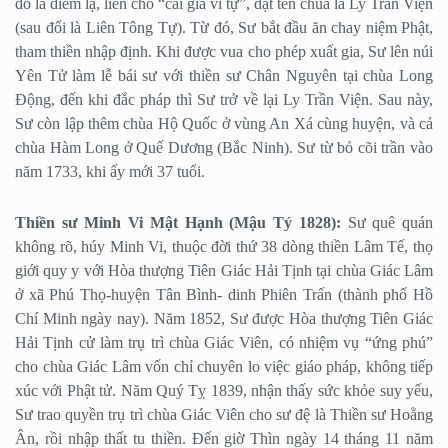
đó là điềm lạ, liền cho “cải gia vi tự”, đặt tên chùa là Ly Trần Viện
(sau đổi là Liên Tông Tự). Từ đó, Sư bắt đầu ăn chay niệm Phật,
tham thiền nhập định. Khi được vua cho phép xuất gia, Sư lên núi
Yên Tử làm lễ bái sư với thiền sư Chân Nguyên tại chùa Long
Động, đến khi đắc pháp thì Sư trở về lại Ly Trần Viện. Sau này,
Sư còn lập thêm chùa Hộ Quốc ở vùng An Xá cùng huyện, và cả
chùa Hàm Long ở Quế Dương (Bắc Ninh). Sư từ bỏ cõi trần vào
năm 1733, khi ấy mới 37 tuổi.
Thiền sư Minh Vi Mật Hạnh (Mậu Tý 1828):
Sư quê quán
không rõ, húy Minh Vi, thuộc đời thứ 38 dòng thiền Lâm Tế, thọ
giới quy y với Hòa thượng Tiên Giác Hải Tịnh tại chùa Giác Lâm
ở xã Phú Thọ-huyện Tân Bình- dinh Phiên Trấn (thành phố Hồ
Chí Minh ngày nay). Năm 1852, Sư được Hòa thượng Tiên Giác
Hải Tịnh cử làm trụ trì chùa Giác Viên, có nhiệm vụ “ứng phú”
cho chùa Giác Lâm vốn chỉ chuyên lo việc giáo pháp, không tiếp
xúc với Phật tử. Năm Quý Tỵ 1839, nhận thấy sức khỏe suy yếu,
Sư trao quyền trụ trì chùa Giác Viên cho sư đệ là Thiền sư Hoằng
Ân, rồi nhập thất tu thiền. Đến giờ Thìn ngày 14 tháng 11 năm