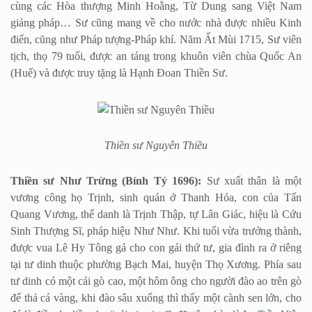
cùng các Hòa thượng Minh Hoằng, Từ Dung sang Việt Nam
giảng pháp… Sư cũng mang về cho nước nhà được nhiều Kinh
điển, cũng như Pháp tượng-Pháp khí. Năm Ất Mùi 1715, Sư viên
tịch, thọ 79 tuổi, được an táng trong khuôn viên chùa Quốc An
(Huế) và được truy tặng là Hạnh Đoan Thiền Sư.
Thiền sư Nguyên Thiều
Thiền sư Như Trừng (Bính Tý 1696):
Sư xuất thân là một
vương công họ Trịnh, sinh quán ở Thanh Hóa, con của Tấn
Quang Vương, thế danh là Trịnh Thập, tự Lân Giác, hiệu là Cứu
Sinh Thượng Sĩ, pháp hiệu Như Như. Khi tuổi vừa trưởng thành,
được vua Lê Hy Tông gả cho con gái thứ tư, gia đình ra ở riêng
tại tư dinh thuộc phường Bạch Mai, huyện Thọ Xương. Phía sau
tư dinh có một cái gò cao, một hôm ông cho người đào ao trên gò
để thả cá vàng, khi đào sâu xuống thì thấy một cành sen lớn, cho