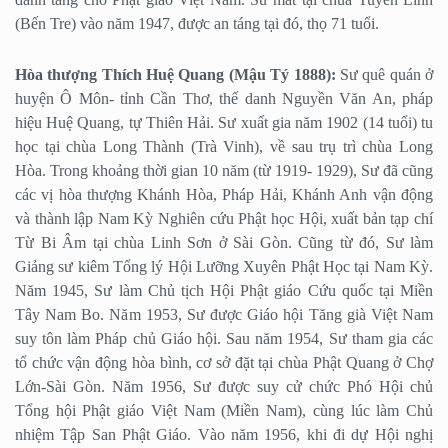
(Bến Tre) vào năm 1947, được an táng tại đó, thọ 71 tuổi.
Hòa thượng Thích Huệ Quang (Mậu Tý 1888):
Sư quê quán ở
huyện Ô Môn- tỉnh Cần Thơ, thế danh Nguyền Văn An, pháp
hiệu Huệ Quang, tự Thiên Hải. Sư xuất gia năm 1902 (14 tuổi) tu
học tại chùa Long Thành (Trà Vinh), về sau trụ trì chùa Long
Hòa. Trong khoảng thời gian 10 năm (từ 1919- 1929), Sư đã cũng
các vị hòa thượng Khánh Hòa, Pháp Hải, Khánh Anh vận động
và thành lập Nam Kỳ Nghiên cứu Phật học Hội, xuất bản tạp chí
Từ Bi Âm tại chùa Linh Sơn ở Sài Gòn. Cũng từ đó, Sư làm
Giảng sư kiêm Tổng lý Hội Lưỡng Xuyên Phật Học tại Nam Kỳ.
Năm 1945, Sư làm Chủ tịch Hội Phật giáo Cứu quốc tại Miền
Tây Nam Bo. Năm 1953, Sư được Giáo hội Tăng già Việt Nam
suy tôn làm Pháp chủ Giáo hội. Sau năm 1954, Sư tham gia các
tổ chức vận động hòa bình, cơ sở đặt tại chùa Phật Quang ở Chợ
Lớn-Sài Gòn. Năm 1956, Sư được suy cử chức Phó Hội chủ
Tổng hội Phật giáo Việt Nam (Miền Nam), cùng lúc làm Chủ
nhiệm Tập San Phật Giáo. Vào năm 1956, khi đi dự Hội nghị