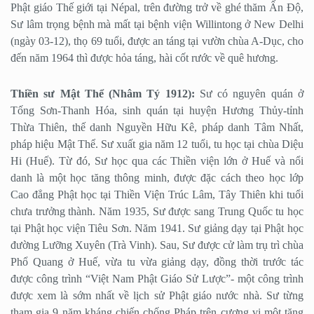
Phật giáo Thế giới tại Népal, trên đường trở về ghé thăm Ấn Độ,
Sư lâm trọng bệnh mà mất tại bệnh viện Willintong ở New Delhi
(ngày 03-12), thọ 69 tuổi, được an táng tại vườn chùa A-Dục, cho
đến năm 1964 thì được hỏa táng, hài cốt rước về quê hương.
Thiền sư Mật Thể (Nhâm Tý 1912):
Sư có nguyên quán ở
Tống Sơn-Thanh Hóa, sinh quán tại huyện Hương Thủy-tỉnh
Thừa Thiên, thế danh Nguyền Hữu Kê, pháp danh Tâm Nhất,
pháp hiệu Mật Thể. Sư xuất gia năm 12 tuổi, tu học tại chùa Diệu
Hi (Huế). Từ đó, Sư học qua các Thiền viện lớn ở Huế và nổi
danh là một học tăng thông minh, được đặc cách theo học lớp
Cao đẳng Phật học tại Thiền Viện Trúc Lâm, Tây Thiên khi tuổi
chưa trưởng thành. Năm 1935, Sư được sang Trung Quốc tu học
tại Phật học viện Tiêu Sơn. Năm 1941. Sư giảng dạy tại Phật học
đường Lưỡng Xuyên (Trà Vinh). Sau, Sư được cử làm trụ trì chùa
Phổ Quang ở Huế, vừa tu vừa giảng dạy, đồng thời trước tác
được công trình “Việt Nam Phật Giáo Sử Lược”- một công trình
được xem là sớm nhất về lịch sử Phật giáo nước nhà. Sư từng
tham gia 9 năm kháng chiến chống Pháp trên cương vị một tăng