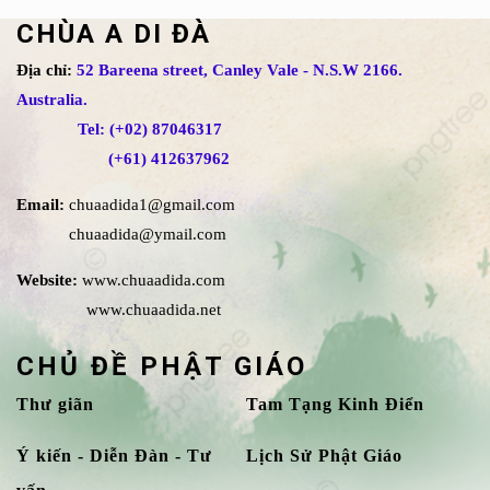
CHÙA A DI ĐÀ
Địa chỉ:
52 Bareena street, Canley Vale - N.S.W 2166.
Australia.
Tel: (+02) 87046317
(+61) 412637962
Email:
chuaadida1@gmail.com
chuaadida@ymail.com
Website:
www.chuaadida.com
www.chuaadida.net
CHỦ ĐỀ PHẬT GIÁO
Thư giãn
Tam Tạng Kinh Điển
Ý kiến - Diễn Đàn - Tư
Lịch Sử Phật Giáo