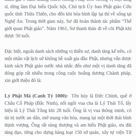
sĩ, từng làm Đại biểu Quốc hội, Chủ tịch Ủy ban Phật giáo Cứu
quốc tỉnh Thừa Thiên, cho đến khi hòa bình lập lại thì về sống tại
Nghệ An. Trong thời gian này, Sư đã hoàn thành tác phẩm “Thế
giới quan Phật giáo”. Năm 1961, Sư thanh thản đi về cõi Phật khi
được 50 tuổi.
Đặc biệt, ngoài danh sách những vị thiền sư, danh tăng kể trên, có
một nhân vật lịch sử không hề xuất gia đầu Phật, nhưng vẫn được
kinh sách Phật giáo nước nhà nhắc đến như một vị danh tăng đã
đóng góp rất nhiều trong công cuộc hoằng dương Chánh pháp,
xin giới thiệu đó là:
Lý Phật Mã (Canh Tý 1000):
Tên húy là Đức Chính, quê ở
Châu Cổ Pháp (Bắc Ninh), nối ngôi vua cha là Lý Thái Tổ, lấy
hiệu là Lý Thái Tông khi 28 tuổi. Ông là vị vua thông minh, có
tài trị nước an dân, mở mang văn hóa, mang lại một thời thái bình
thịnh vượng. Ông rất sùng thượng và am hiểu Phật giáo, ưu đãi
tăng đạo, từng cho dựng hàng loạt 150 sở quán, xây tự viện Từ