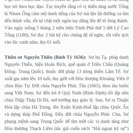
học trò theo học đạo. Tục truyền rằng có vị thiền tăng nước Tống
là Nham Ông cảm mộ danh tiếng của Sư mà lặn lội đường xa tìm
đến thỉnh vấn, rồi tự chặt một ngón tay dâng lên để tỏ lòng thành.
Vào ngày mồng 5 tháng 2 niên hiệu Trinh Phù thứ 5 đời Lý Cao
Tông (1180), Sư đọc 2 bài kệ cho chúng đệ tử nghe, rồi viên tịch
vào lúc canh năm, thọ 61 tuổi.
Thiền sư Nguyên Thiều (Bính Tý 1636):
Sư họ Tạ, pháp danh
Nguyên Thiều, hiệu Hoán Bích, quê quán ở Triều Châu (Quảng
Đông- Trung Quốc), thuộc đời pháp 13 dòng thiền Lâm Tế. Sư
xuất gia năm lên 10 tuổi, thọ giới với Hòa thượng Khoáng Viên ở
chùa Báo Tự. Đời chúa Nguyền Phúc Tần (1665), theo tàu buôn
sang Việt Nam, Sư đến trú ở Quỳ Ninh (Bình Định) rồi lập nên
chùa Thập Tháp Di Đà, mở trường dạy giáo lý. Sau, Sư ra Thuận
Hóa lập chùa Hà Trung, lên Xuân Kinh-Huế lập chùa Quốc Ân
và dựng tháp Phổ Đồng. Đến đời chúa Nguyền Phúc Chu, Sư
phụng mệnh sang Trung Quốc để tìm mời các vị danh tăng như
Hòa thượng Thạch Liêm (tác giả cuốn sách “Hải ngoại ký sự”)