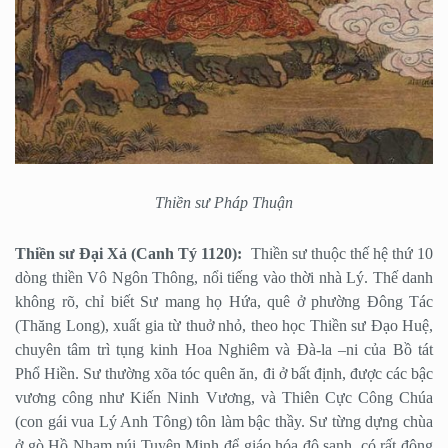
Thiền sư Pháp Thuận
Thiền sư Đại Xả (Canh Tý 1120):
Thiền sư thuộc thế hệ thứ 10
dòng thiền Vô Ngôn Thông, nổi tiếng vào thời nhà Lý. Thế danh
không rõ, chỉ biết Sư mang họ Hứa, quê ở phường Đông Tác
(Thăng Long), xuất gia từ thuở nhỏ, theo học Thiền sư Đạo Huệ,
chuyên tâm trì tụng kinh Hoa Nghiêm và Đà-la –ni của Bồ tát
Phổ Hiền. Sư thường xõa tóc quên ăn, đi ở bất định, được các bậc
vương công như Kiến Ninh Vương, và Thiên Cực Công Chúa
(con gái vua Lý Anh Tông) tôn làm bậc thầy. Sư từng dựng chùa
ở gò Hồ Nham núi Tuyên Minh để giáo hóa độ sanh, có rất đông