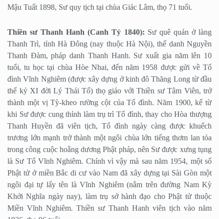
Mậu Tuất 1898, Sư quy tịch tại chùa Giác Lâm, thọ 71 tuổi.
Thiền sư Thanh Hanh (Canh Tý 1840):
Sư quê quán ở làng
Thanh Trì, tỉnh Hà Đông (nay thuộc Hà Nội), thế danh Nguyền
Thanh Đàm, pháp danh Thanh Hanh. Sư xuất gia năm lên 10
tuổi, tu học tại chùa Hòe Nhai, đến năm 1958 được gửi về Tổ
đình Vĩnh Nghiêm (được xây dựng ở kinh đô Thăng Long từ đầu
thế kỷ XI đời Lý Thái Tổ) thọ giáo với Thiền sư Tâm Viên, trở
thành một vị Tỳ-kheo rường cột của Tổ đình. Năm 1900, kể từ
khi Sư được cung thỉnh làm trụ trì Tổ đình, thay cho Hòa thượng
Thanh Huyền đã viên tịch, Tổ đình ngày càng được khuếch
trương lớn mạnh trở thành một ngôi chùa lớn tiếng thơm lan tỏa
trong công cuộc hoằng dương Phật pháp, nên Sư được xưng tụng
là Sư Tổ Vĩnh Nghiêm. Chính vì vậy mà sau năm 1954, một số
Phật tử ở miền Bắc di cư vào Nam đã xây dựng tại Sài Gòn một
ngôi đại tự lấy tên là Vĩnh Nghiêm (nằm trên đường Nam Kỳ
Khởi Nghĩa ngày nay), làm trụ sở hành đạo cho Phật tử thuộc
Miền Vĩnh Nghiêm. Thiền sư Thanh Hanh viên tịch vào năm