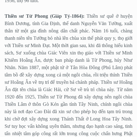
1936, thọ 96 tuổi.
Thiền sư Từ Phong (Giáp Tý-1864):
Thiền sư quê ở huyện
Bình Dương, tỉnh Gia Định, thế danh Nguyễn Văn Tường, xuất
thân từ một gia đình nông dân chất phác. Năm 16 tuổi, chàng
thanh niên tên Tường bỏ nhà lên chùa xin thế phát quy y, thọ giới
với Thiền sư Minh Đạt. Một thời gian sau, khi đã thông hiểu kinh
sách, Sư xuống chùa Giác Viên xin thọ giáo với Thiền sư Minh
Khiêm Hoằng Ân, được ban pháp danh là Từ Phong, húy Như
Nhãn. Năm 1887, một phật tử ở Tân Hòa Đông (Phú Lâm) phát
tâm bồ đề xây dựng xong cả một ngôi chùa, rồi triệu thỉnh Thiền
sư Hoằng Ân về trụ trì để truyền bá chánh pháp. Thiền sư Hoằng
Ân đặt tên chùa là Giác Hải, cử Sư về trù trì chùa này. Từ năm
1920 đến 1925, Thiền sư Từ Phong đã xây dựng nên ngôi chùa
Thiền Lâm ở thôn Gò Kén gần tỉnh Tây Ninh, chính ngôi chùa
này là nơi đạo Cao Đài đã xin sư cho phép họ đến tạm trú trong
khi chờ đợi xây dựng xong Thánh Thất ở Long Hoa Tây Ninh.
Sư tuy học vấn không uyên thâm, nhưng đạo hạnh cao sáng, tinh
tấn nhiệt tâm góp công rất lớn trong công cuộc chấn hưng Phật