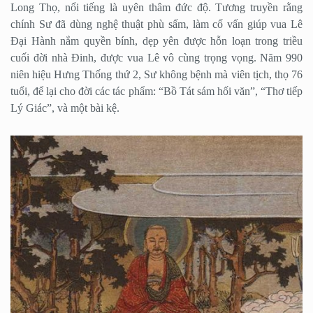
Long Thọ, nổi tiếng là uyên thâm đức độ. Tương truyền rằng
chính Sư đã dùng nghệ thuật phù sấm, làm cố vấn giúp vua Lê
Đại Hành nắm quyền bính, dẹp yên được hỗn loạn trong triều
cuối đời nhà Đinh, được vua Lê vô cùng trọng vọng. Năm 990
niên hiệu Hưng Thống thứ 2, Sư không bệnh mà viên tịch, thọ 76
tuổi, để lại cho đời các tác phẩm: “Bồ Tát sám hối văn”, “Thơ tiếp
Lý Giác”, và một bài kệ.