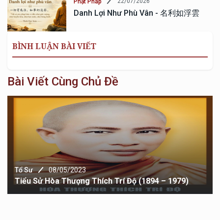
22/07/2026
Phật Pháp
Danh Lợi Như Phù Vân - 名利如浮雲
BÌNH LUẬN BÀI VIẾT
Bài Viết Cùng Chủ Đề
08/05/2023
Tổ Sư
ử Hòa Thượng Thích Trí Độ (1894 – 1979)
ĐỨC Đ