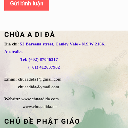
Gửi bình luận
CHÙA A DI ĐÀ
Địa chỉ:
52 Bareena street, Canley Vale - N.S.W 2166.
Australia.
Tel: (+02) 87046317
(+61) 412637962
Email:
chuaadida1@gmail.com
chuaadida@ymail.com
Website:
www.chuaadida.com
www.chuaadida.net
CHỦ ĐỀ PHẬT GIÁO