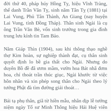
đời thứ 40, pháp húy Hồng Tỵ, hiệu Vĩnh Tràng,
thế danh Trần Văn Tỵ, sinh năm Tân Tỵ (1881) tại
Lai Vung, Phủ Tân Thành, An Giang (nay huyện
Lai Vung, tỉnh Đồng Tháp). Thân sinh Ngài là cụ
ông Trần Văn Bè, vốn sinh trưởng trong gia đình
trung lưu kính tin Tam Bảo.
Năm Giáp Thìn (1904), sau khi thông thạo nghề
thợ Kim hoàn, sự nghiệp thành đạt, cụ thân sinh
quyết định lo bề gia thất cho Ngài. Nhưng do
duyên Bồ đề đã ươm mầm, vườn hoa Bát nhã đơm
hoa, chí thoát trần thúc giục, Ngài khước từ việc
hôn nhân và xin phép song thân cho Ngài theo lý
tưởng Phật đà tìm đường giải thoát…
Bái tạ phụ thân, giã từ hiền mẫu, nhân dịp lễ tưởng
niệm ngày Tổ sư Minh Thông hiệu Hải Huệ viên