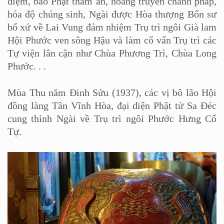
diệm, báo Phật thâm ân, hoằng truyền chánh pháp,
hóa độ chúng sinh, Ngài được Hòa thượng Bổn sư
bổ xứ về Lai Vung đảm nhiệm Trụ trì ngôi Già lam
Hội Phước ven sông Hậu và làm cố vấn Trụ trì các
Tự viện lân cận như Chùa Phương Trì, Chùa Long
Phước. . .
Mùa Thu năm Đinh Sửu (1937), các vị bô lão Hội
đồng làng Tân Vĩnh Hòa, đại diện Phật tử Sa Đéc
cung thỉnh Ngài về Trụ trì ngôi Phước Hưng Cổ
Tự.