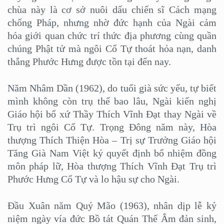
chùa này là cơ sở nuôi dấu chiến sĩ Cách mạng
chống Pháp, nhưng nhờ đức hạnh của Ngài cảm
hóa giới quan chức trí thức địa phương cùng quần
chúng Phật tử mà ngôi Cổ Tự thoát hỏa nạn, danh
thắng Phước Hưng được tồn tại đến nay.
Năm Nhâm Dần (1962), do tuổi già sức yếu, tự biết
mình không còn trụ thế bao lâu, Ngài kiến nghị
Giáo hội bổ xứ Thầy Thích Vĩnh Đạt thay Ngài về
Trụ trì ngôi Cổ Tự. Trọng Đông năm này, Hòa
thượng Thích Thiện Hòa – Trị sự Trưởng Giáo hội
Tăng Già Nam Việt ký quyết định bổ nhiệm đồng
môn pháp lữ, Hòa thượng Thích Vĩnh Đạt Trụ trì
Phước Hưng Cổ Tự và lo hậu sự cho Ngài.
Đầu Xuân năm Quý Mão (1963), nhân dịp lễ kỷ
niệm ngày vía đức Bồ tát Quán Thế Âm đản sinh,