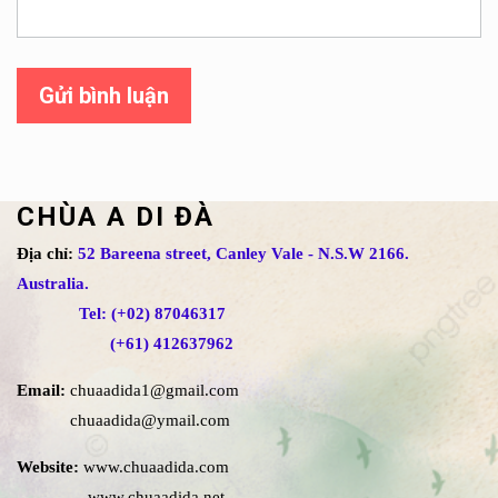
Gửi bình luận
CHÙA A DI ĐÀ
Địa chỉ:
52 Bareena street, Canley Vale - N.S.W 2166.
Australia.
Tel: (+02) 87046317
(+61) 412637962
Email:
chuaadida1@gmail.com
chuaadida@ymail.com
Website:
www.chuaadida.com
www.chuaadida.net