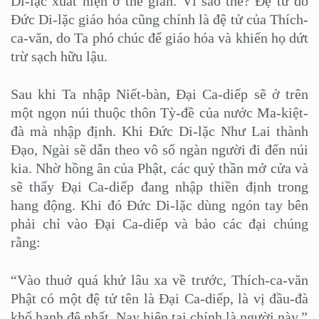
Di-lặc xuất hiện ở thế gian. Vì sao thế? Đệ tử do
Đức Di-lặc giáo hóa cũng chính là đệ tử của Thích-
ca-văn, do Ta phó chúc để giáo hóa và khiến họ dứt
trừ sạch hữu lậu.
Sau khi Ta nhập Niết-bàn, Đại Ca-diếp sẽ ở trên
một ngọn núi thuộc thôn Tỳ-đề của nước Ma-kiệt-
đà mà nhập định. Khi Đức Di-lặc Như Lai thành
Đạo, Ngài sẽ dẫn theo vô số ngàn người đi đến núi
kia. Nhờ hồng ân của Phật, các quỷ thần mở cửa và
sẽ thấy Đại Ca-diếp đang nhập thiền định trong
hang động. Khi đó Đức Di-lặc dùng ngón tay bên
phải chỉ vào Đại Ca-diếp và bảo các đại chúng
rằng:
“Vào thuở quá khứ lâu xa về trước, Thích-ca-văn
Phật có một đệ tử tên là Đại Ca-diếp, là vị đầu-đà
khổ hạnh đệ nhất. Nay hiện tại chính là người này.”