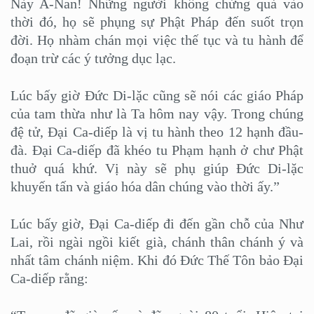
Này A-Nan! Những người không chứng quả vào
thời đó, họ sẽ phụng sự Phật Pháp đến suốt trọn
đời. Họ nhàm chán mọi việc thế tục và tu hành để
đoạn trừ các ý tưởng dục lạc.
Lúc bấy giờ Đức Di-lặc cũng sẽ nói các giáo Pháp
của tam thừa như là Ta hôm nay vậy. Trong chúng
đệ tử, Đại Ca-diếp là vị tu hành theo 12 hạnh đầu-
đà. Đại Ca-diếp đã khéo tu Phạm hạnh ở chư Phật
thuở quá khứ. Vị này sẽ phụ giúp Đức Di-lặc
khuyến tấn và giáo hóa dân chúng vào thời ấy.”
Lúc bấy giờ, Đại Ca-diếp đi đến gần chỗ của Như
Lai, rồi ngài ngồi kiết già, chánh thân chánh ý và
nhất tâm chánh niệm. Khi đó Đức Thế Tôn bảo Đại
Ca-diếp rằng: