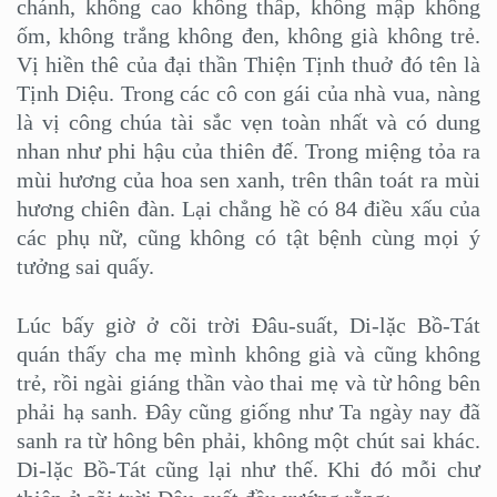
chánh, không cao không thấp, không mập không
ốm, không trắng không đen, không già không trẻ.
Vị hiền thê của đại thần Thiện Tịnh thuở đó tên là
Tịnh Diệu. Trong các cô con gái của nhà vua, nàng
là vị công chúa tài sắc vẹn toàn nhất và có dung
nhan như phi hậu của thiên đế. Trong miệng tỏa ra
mùi hương của hoa sen xanh, trên thân toát ra mùi
hương chiên đàn. Lại chẳng hề có 84 điều xấu của
các phụ nữ, cũng không có tật bệnh cùng mọi ý
tưởng sai quấy.
Lúc bấy giờ ở cõi trời Đâu-suất, Di-lặc Bồ-Tát
quán thấy cha mẹ mình không già và cũng không
trẻ, rồi ngài giáng thần vào thai mẹ và từ hông bên
phải hạ sanh. Đây cũng giống như Ta ngày nay đã
sanh ra từ hông bên phải, không một chút sai khác.
Di-lặc Bồ-Tát cũng lại như thế. Khi đó mỗi chư