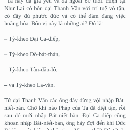
“Ta nay đã già yếu và đã ngoài 80 tuổi. Hiện tại
Như Lai có bốn đại Thanh Văn với trí tuệ vô tận,
có đầy đủ phước đức và có thể đảm đang việc
hoằng hóa. Bốn vị này là những ai? Đó là:
– Tỳ-kheo Đại Ca-diếp,
– Tỳ-kheo Đồ-bát-thán,
– Tỳ-kheo Tân-đầu-lô,
– và Tỳ-kheo La-vân.
Tứ đại Thanh Văn các ông đây đừng vội nhập Bát-
niết-bàn. Chờ khi nào Pháp của Ta đã diệt tận, rồi
sau đó mới nhập Bát-niết-bàn. Đại Ca-diếp cũng
khoan nhập Bát-niết-bàn, ông hãy đợi đến khi Đức