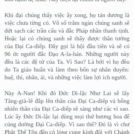
Khi đại chúng thấy việc ấy xong, họ tán dương là
việc chưa từng có. Vô số trăm ngàn chúng sanh sẽ
dứt sạch các trần cấu và đắc Pháp nhãn thanh tịnh.
Hoặc lại có chúng sanh sẽ thấy được thân tướng
của Đại Ca-diếp. Đây gọi là hội đầu tiên và sẽ có
96 ức người đắc Đạo A-la-hán. Những người này
đều là các đệ tử của Ta. Vì Sao? Là bởi vì họ đều
do Ta giáo huấn và làm theo bốn sự nhân duyên:
huệ, thí, nhân, ái, và những việc làm lợi ích người.
Này A-Nan! Khi đó Đức Di-lặc Như Lai sẽ lấy
Tăng-già-lê đắp lên thân của Đại Ca-diếp và bỗng
nhiên thân của Đại Ca-diếp sẽ sáng như các vì sao.
Lúc ấy Đức Di-lặc lại dùng mọi thứ hương hoa để
cúng dường Đại Ca-diếp. Vì sao thế? Đó là vì chư
Phật Thế Tôn đều có lòng cung kính đối với Chánh