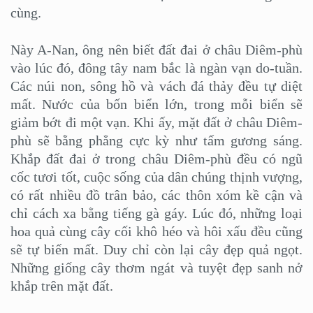
cùng.
Này A-Nan, ông nên biết đất đai ở châu Diêm-phù
vào lúc đó, đông tây nam bắc là ngàn vạn do-tuần.
Các núi non, sông hồ và vách đá thảy đều tự diệt
mất. Nước của bốn biển lớn, trong mỗi biển sẽ
giảm bớt đi một vạn. Khi ấy, mặt đất ở châu Diêm-
phù sẽ bằng phẳng cực kỳ như tấm gương sáng.
Khắp đất đai ở trong châu Diêm-phù đều có ngũ
cốc tươi tốt, cuộc sống của dân chúng thịnh vượng,
có rất nhiều đồ trân bảo, các thôn xóm kề cận và
chỉ cách xa bằng tiếng gà gáy. Lúc đó, những loại
hoa quả cùng cây cối khô héo và hôi xấu đều cũng
sẽ tự biến mất. Duy chỉ còn lại cây đẹp quả ngọt.
Những giống cây thơm ngát và tuyệt đẹp sanh nở
khắp trên mặt đất.