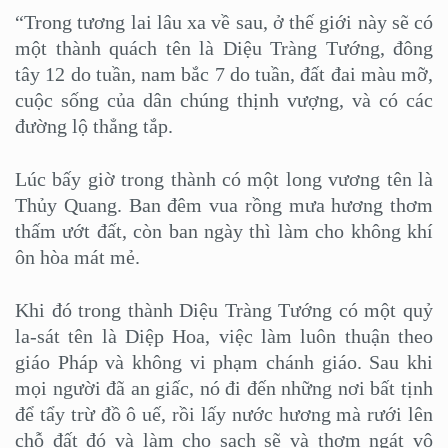
“Trong tương lai lâu xa về sau, ở thế giới này sẽ có
một thành quách tên là Diệu Tràng Tướng, đông
tây 12 do tuần, nam bắc 7 do tuần, đất đai màu mỡ,
cuộc sống của dân chúng thịnh vượng, và có các
đường lộ thẳng tắp.
Lúc bấy giờ trong thành có một long vương tên là
Thủy Quang. Ban đêm vua rồng mưa hương thơm
thấm ướt đất, còn ban ngày thì làm cho không khí
ôn hòa mát mẻ.
Khi đó trong thành Diệu Tràng Tướng có một quỷ
la-sát tên là Diệp Hoa, việc làm luôn thuận theo
giáo Pháp và không vi phạm chánh giáo. Sau khi
mọi người đã an giấc, nó đi đến những nơi bất tịnh
để tẩy trừ đồ ô uế, rồi lấy nước hương mà rưới lên
chỗ đất đó và làm cho sạch sẽ và thơm ngát vô