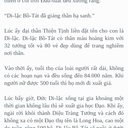
thiên ở cõi trời Đâu-suất đều xướng rằng:
“Di-lặc Bồ-Tát đã giáng thần hạ sanh.”
Lúc ấy đại thần Thiện Tịnh liền đặt tên cho con là
Di-lặc. Di-lặc Bồ-Tát có thân màu hoàng kim với
32 tướng tốt và 80 vẻ đẹp dùng để trang nghiêm
nơi thân.
Vào thời ấy, tuổi thọ của loài người rất dài, không
có các hoạn nạn và đều sống đến 84.000 năm. Khi
người nữ được 500 tuổi thì họ mới đi xuất giá.
Lúc bấy giờ, Đức Di-lặc sống tại gia khoảng một
thời gian không lâu thì sẽ xuất gia học Đạo. Khi ấy,
ngài rời khỏi thành Diệu Tràng Tướng và cách đó
không xa có một Đạo thụ tên là Long Hoa, cao một
do-tuần, rộng 500 bộ. Di-lặc Bồ-Tát sẽ ngồi ở dưới