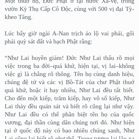
Một thuở nọ, Đức Phật ở tại nước Xá-vệ, trong
vườn Kỳ Thụ Cấp Cô Độc, cùng với 500 vị đại Tỳ-
kheo Tăng.
Lúc bấy giờ ngài A-Nan trịch áo lộ vai phải, gối
phải quỳ sát đất và bạch Phật rằng:
“Như Lai huyền giám! Đức Như Lai thấu rõ mọi
việc trong ba đời–quá khứ, hiện tại, vị lai–không
việc gì là chẳng rõ thông. Tên họ cùng danh hiệu,
chúng đệ tử và các vị Bồ-Tát của chư Phật thuở
quá khứ, hoặc ít hay nhiều, Như Lai đều tất biết.
Cho đến một kiếp, trăm kiếp, hay vô số kiếp, Như
Lai thảy đều quán sát và biết rõ cũng lại như vậy.
Như Lai đều có thể phân biệt tên họ của quốc
vương, đại thần cùng dân chúng nơi đó. Như hiện
tại ở quốc độ này có bao nhiêu chúng sanh, Như
Lai cũng lại biết rõ như thế. Trong tương lai lâu xa