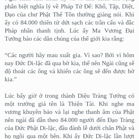
phân biệt nghĩa lý về Pháp Tứ Đế: Khổ, Tập, Diệt,
Đạo của chư Phật Thế Tôn thường giảng nói. Khi
ấy có 84.000 thiên tử dứt sạch các trần cấu và đắc
Pháp nhãn thanh tịnh. Lúc ấy Ma Vương Đại
Tướng bảo các dân chúng của thế giới kia rằng:
“Các người hãy mau xuất gia. Vì sao? Bởi vì hôm
nay Đức Di-lặc đã qua bờ kia, thế nên Ngài cũng sẽ
độ thoát các ông và khiến các ông sẽ đến được bờ
kia.”
Lúc bấy giờ ở trong thành Diệu Tràng Tướng có
một trưởng giả tên là Thiện Tài. Khi nghe ma
vương khuyên bảo và lại nghe thanh âm của Phật
nên ngài đã dẫn theo 84.000 người đến Đạo Tràng
của Đức Phật Di-lặc, đầu đảnh lễ dưới chân Phật và
họ ngồi qua một bên. Khi ấy Đức Di-lặc lần lượt