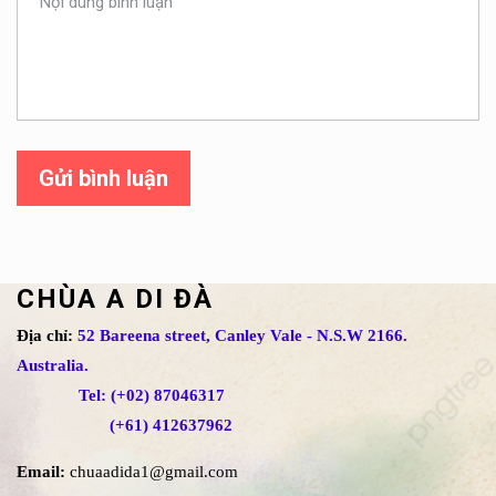
Gửi bình luận
CHÙA A DI ĐÀ
Địa chỉ:
52 Bareena street, Canley Vale - N.S.W 2166.
Australia.
Tel: (+02) 87046317
(+61) 412637962
Email:
chuaadida1@gmail.com