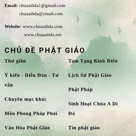
Email:
chuaadida1@gmail.com
chuaadida@ymail.com
Website:
www.chuaadida.com
www.chuaadida.net
CHỦ ĐỀ PHẬT GIÁO
Thư giãn
Tam Tạng Kinh Điển
Ý kiến - Diễn Đàn - Tư
Lịch Sử Phật Giáo
vấn
Phật Pháp
Chuyên mục khác
Sinh Hoạt Chùa A Di
Môn Phong Pháp Phái
Đà
Văn Hóa Phật Giáo
Tin phật giáo