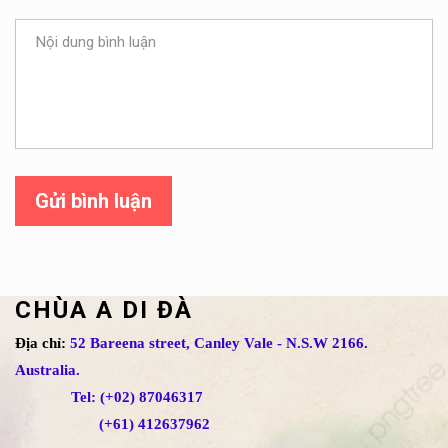
Gửi bình luận
CHÙA A DI ĐÀ
Địa chỉ:
52 Bareena street, Canley Vale - N.S.W 2166.
Australia.
Tel: (+02) 87046317
(+61) 412637962