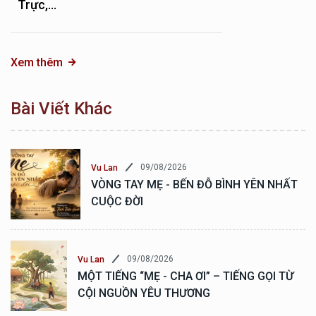
Trực,...
Xem thêm
Bài Viết Khác
09/08/2026
Vu Lan
VÒNG TAY MẸ - BẾN ĐỖ BÌNH YÊN NHẤT
CUỘC ĐỜI
09/08/2026
Vu Lan
MỘT TIẾNG “MẸ - CHA ƠI” – TIẾNG GỌI TỪ
CỘI NGUỒN YÊU THƯƠNG