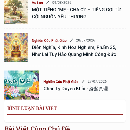
09/08/2026
Vu Lan
MỘT TIẾNG “MẸ - CHA ƠI” – TIẾNG GỌI TỪ
CỘI NGUỒN YÊU THƯƠNG
28/07/2026
Nghiên Cứu Phật Giáo
Diễn Nghĩa, Kinh Hoa Nghiêm, Phẩm 35,
Như Lai Tùy Hảo Quang Minh Công Đức
27/07/2026
Nghiên Cứu Phật Giáo
Chân Lý Duyên Khởi - 緣起真理
BÌNH LUẬN BÀI VIẾT
Bài Viết Cùng Chủ Đề