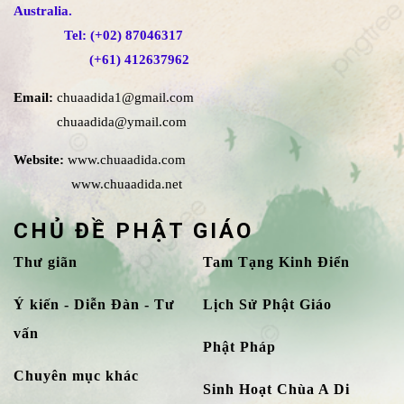
Australia.
Tel: (+02) 87046317
(+61) 412637962
Email:
chuaadida1@gmail.com
chuaadida@ymail.com
Website:
www.chuaadida.com
www.chuaadida.net
CHỦ ĐỀ PHẬT GIÁO
Thư giãn
Tam Tạng Kinh Điển
Ý kiến - Diễn Đàn - Tư
Lịch Sử Phật Giáo
vấn
Phật Pháp
Chuyên mục khác
Sinh Hoạt Chùa A Di