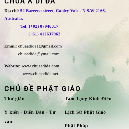
CHÙA A DI ĐÀ
Địa chỉ:
52 Bareena street, Canley Vale - N.S.W 2166.
Australia.
Tel: (+02) 87046317
(+61) 412637962
Email:
chuaadida1@gmail.com
chuaadida@ymail.com
Website:
www.chuaadida.com
www.chuaadida.net
CHỦ ĐỀ PHẬT GIÁO
Thư giãn
Tam Tạng Kinh Điển
Ý kiến - Diễn Đàn - Tư
Lịch Sử Phật Giáo
vấn
Phật Pháp