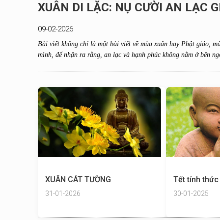
XUÂN DI LẶC: NỤ CƯỜI AN LẠC G
09-02-2026
Bài viết không chỉ là một bài viết về mùa xuân hay Phật giáo, m
mình, để nhận ra rằng, an lạc và hạnh phúc không nằm ở bên ngo
XUÂN CÁT TƯỜNG
Tết tỉnh thức
31-01-2026
30-01-2025