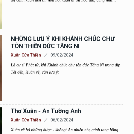
tới cảnh xuân đến thì hoa nở, xuân đi thì hoa tàn, cũng như...
NHỮNG LƯU Ý KHI KHÁNH CHÚC CHƯ
TÔN THIỀN ĐỨC TĂNG NI
Xuân Cửa Thiền
09/02/2024
Là cư sĩ Phật tử, khi Khánh chúc chư tôn đức Tăng Ni trong dịp
Tết đến, Xuân về, cần lưu ý:
Thơ Xuân - An Tường Anh
Xuân Cửa Thiền
06/02/2024
Xuân về bỏ những được - không/ An nhiên nhẹ gánh tang bồng