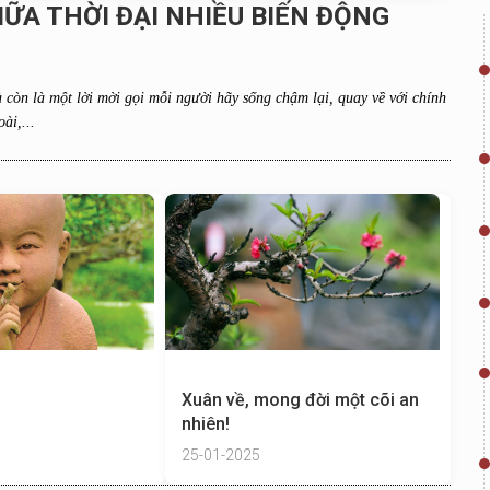
IỮA THỜI ĐẠI NHIỀU BIẾN ĐỘNG
à còn là một lời mời gọi mỗi người hãy sống chậm lại, quay về với chính
ài,...
Xuân về, mong đời một cõi an
nhiên!
25-01-2025