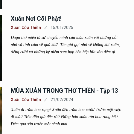
Xuân Nơi Cõi Phật!
Xuân Cửa Thiền
15/01/2025
Đoạn thơ miêu tả sự chuyển mình của mùa xuân với những nỗi
nhớ và tình cảm về quá khứ. Tác giả gợi nhớ về không khí xuân,
tiếng cười và những kỷ niệm sum họp bên bếp lửa vào đêm gi...
MÙA XUÂN TRONG THƠ THIỀN - Tập 13
Xuân Cửa Thiền
21/02/2024
Xuân đi trăm hoa rụng/ Xuân đến trăm hoa cười/ Trước mặt việc
đi mãi/ Trên đầu già đến rồi/ Đừng bảo xuân tàn hoa rụng hết/
Đêm qua sân trước một cành mai.