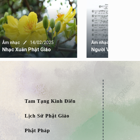
Âm nhạc
NAM MÔ 
Âm nhạc
14/02/2025
Người Về Tôi Đi
TÁT THÁ
Tam Tạng Kinh Điển
Lịch Sử Phật Giáo
Phật Pháp