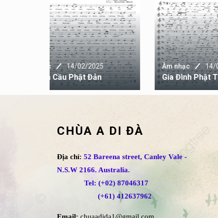
25
Âm nhạc
14/02/2025
Âm 
n
Gia Đình Phật Tử Việt Nam
Phậ
CHÙA A DI ĐÀ
Địa chỉ:
52 Bareena street, Canley Vale -
N.S.W 2166. Australia.
Tel: (+02) 87046317
(+61) 412637962
Email:
chuaadida1@gmail.com