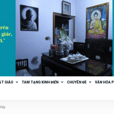
ẬT GIÁO
TAM TẠNG KINH ĐIỂN
CHUYÊN ĐỀ
VĂN HÓA 
thầy