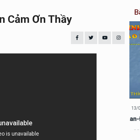
B
in Cảm Ơn Thầy
Pháp âm
13/02/2025
Ph
Kinh Vu Lan-ĐĐ.Thích Trí Thoát Tụng
Ki