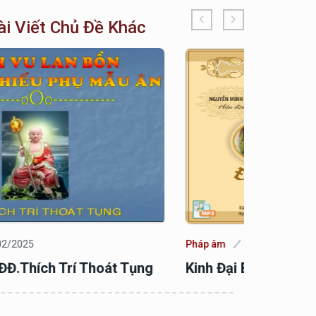
ài Viết Chủ Đề Khác
áp âm
13/02/2025
Pháp âm
nh Đại Bát Niết Bàn
Hóa Giải