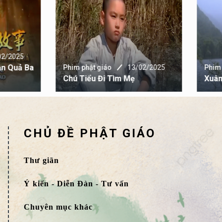
 phật giáo
13/02/2025
Phim phật giáo
13/02/20
 Tiểu Đi Tìm Mẹ
Xuân Hạ Thu Đông
CHỦ ĐỀ PHẬT GIÁO
Thư giãn
Ý kiến - Diễn Đàn - Tư vấn
Chuyên mục khác