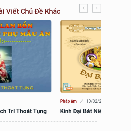
ài Viết Chủ Đề Khác
áp âm
13/02/2025
Pháp âm
nh Đại Bát Niết Bàn
Hóa Giải