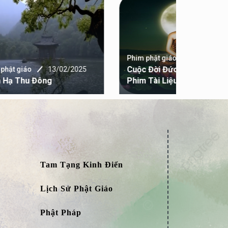
Phim phật giáo
13/02/2025
Cuộc Đời Đức Phật Thích Ca -
25
Phim phật 
Phim Tài Liệu BBC Lồng Tiếng
Thiền - Z
Tam Tạng Kinh Điển
Lịch Sử Phật Giáo
Phật Pháp