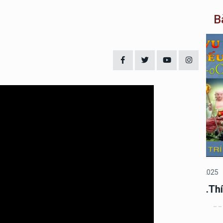
B
Pháp âm
13/02/2025
Ph
Kinh Vu Lan-ĐĐ.Thích Trí Thoát Tụng
Ki