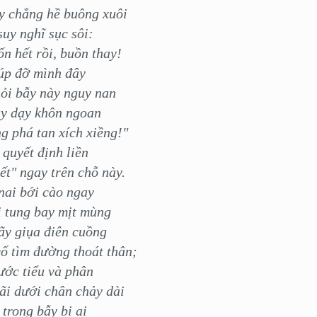
y chẳng hề buông xuôi
suy nghĩ sục sôi:
ốn hết rồi, buồn thay!
úp đỡ mình đây
ỏi bẫy này nguy nan
ầy dạy khôn ngoan
 phá tan xích xiềng!"
 quyết định liền
ết" ngay trên chỗ này.
nai bới cào ngay
i tung bay mịt mùng
ãy giụa điên cuồng
ố tìm đường thoát thân;
ước tiểu và phân
ãi dưới chân chảy dài
 trong bẫy bi ai