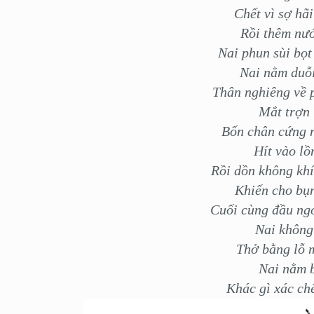
Chết vì sợ hãi
Rồi thêm nư
Nai phun sùi bọ
Nai nằm duỗi
Thân nghiêng về 
Mắt trợn 
Bốn chân cứng n
Hít vào lồ
Rồi dồn không kh
Khiến cho bụn
Cuối cùng đầu ng
Nai không 
Thở bằng lỗ m
Nai nằm b
Khác gì xác chế