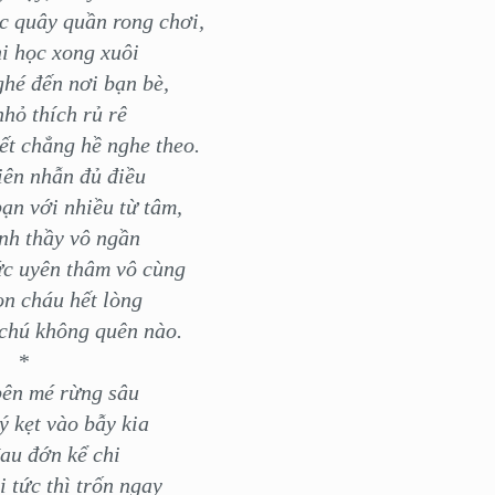
c quây quần rong chơi,
i học xong xuôi
hé đến nơi bạn bè,
nhỏ thích rủ rê
ết chẳng hề nghe theo.
iên nhẫn đủ điều
bạn với nhiều từ tâm,
nh thầy vô ngần
ức uyên thâm vô cùng
n cháu hết lòng
 chú không quên nào.
*
ên mé rừng sâu
ý kẹt vào bẫy kia
au đớn kể chi
i tức thì trốn ngay