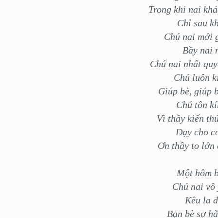
Trong khi nai khá
Chỉ sau kh
Chú nai mới g
Bầy nai 
Chú nai nhất quy
Chú luôn k
Giúp bè, giúp 
Chú tôn kí
Vì thầy kiến th
Dạy cho co
Ơn thầy to lớn
Một hôm b
Chú nai vô 
Kêu la đ
Bạn bè sợ hã