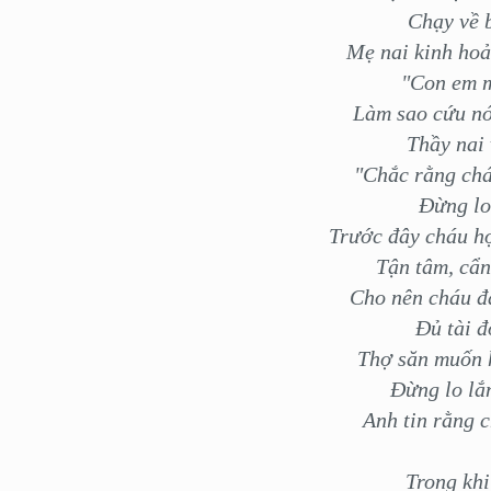
Chạy về 
Mẹ nai kinh hoả
"Con em m
Làm sao cứu nó
Thầy nai 
"Chắc rằng chá
Đừng lo
Trước đây cháu họ
Tận tâm, cẩn
Cho nên cháu đ
Đủ tài đ
Thợ săn muốn h
Đừng lo lắ
Anh tin rằng c
Trong khi