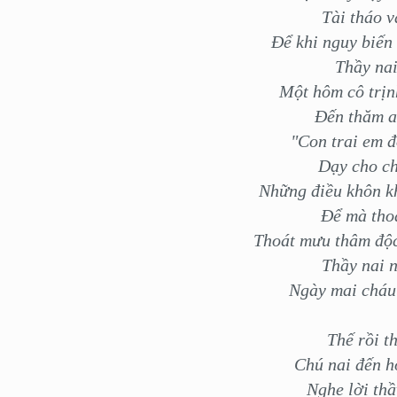
Tài tháo v
Để khi nguy biến 
Thầy nai
Một hôm cô trịn
Đến thăm an
"Con trai em đ
Dạy cho ch
Những điều khôn k
Để mà thoá
Thoát mưu thâm độc
Thầy nai n
Ngày mai cháu 
Thế rồi t
Chú nai đến h
Nghe lời thầ