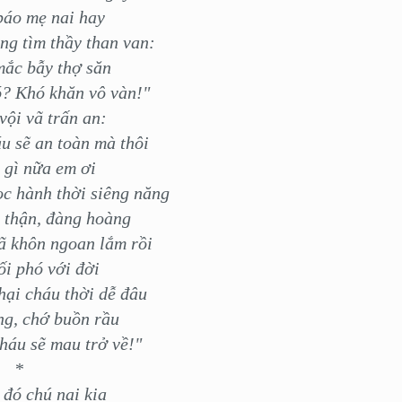
báo mẹ nai hay
ng tìm thầy than van:
ắc bẫy thợ săn
? Khó khăn vô vàn!"
vội vã trấn an:
u sẽ an toàn mà thôi
 gì nữa em ơi
c hành thời siêng năng
 thận, đàng hoàng
ã khôn ngoan lắm rồi
ối phó với đời
ại cháu thời dễ đâu
ng, chớ buồn rầu
háu sẽ mau trở về!"
*
 đó chú nai kia