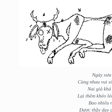
Ngày xưa 
Cùng nhau vui s
Nai già khả
Lại thêm khéo lé
Bao nhiêu n
Được thầy dạy d