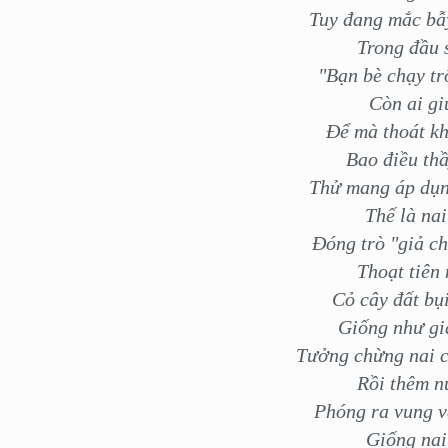
Tuy đang mắc bẫ
Trong đầu 
"Bạn bè chạy tr
Còn ai gi
Để mà thoát kh
Bao điều th
Thử mang áp dụng
Thế là nai
Đóng trò "giả ch
Thoạt tiên 
Cỏ cây đất bụ
Giống như gi
Tưởng chừng nai c
Rồi thêm n
Phóng ra vung v
Giống nai