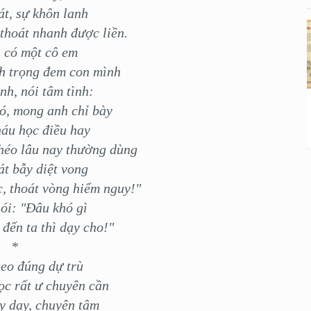
át, sự khôn lanh
thoát nhanh được liền.
 có một cô em
h trọng đem con mình
h, nói tâm tình:
ó, mong anh chỉ bày
áu học điều hay
héo lâu nay thường dùng
t bẫy diệt vong
, thoát vòng hiểm nguy!"
ói: "Đâu khó gì
đến ta thì dạy cho!"
*
heo đúng dự trù
ọc rất ư chuyên cần
y dạy, chuyên tâm