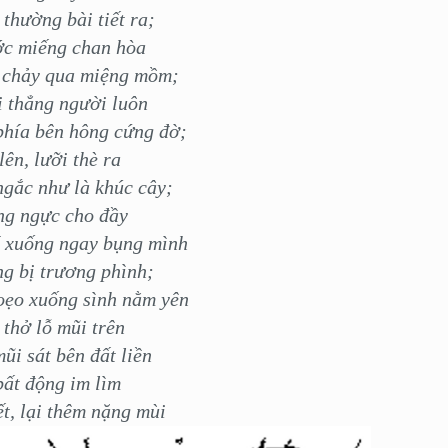
 thường bài tiết ra;
ớc miếng chan hòa
t chảy qua miệng mồm;
 thẳng người luôn
phía bên hông cứng đờ;
lên, lưỡi thè ra
gắc như là khúc cây;
ng ngực cho đầy
í xuống ngay bụng mình
g bị trương phình;
oẹo xuống sình nằm yên
thở lỗ mũi trên
ũi sát bên đất liền
ất động im lìm
t, lại thêm nặng mùi