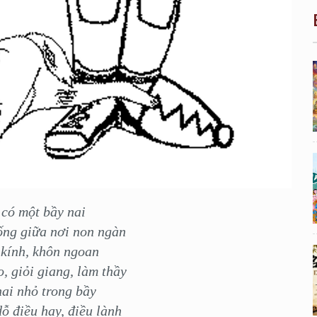
có một bầy nai
ống giữa nơi non ngàn
 kính, khôn ngoan
o, giỏi giang, làm thầy
ai nhỏ trong bầy
ỗ điều hay, điều lành