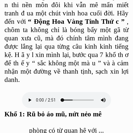
n thi
nền môn đôi khi vẫn mê mẩn miết
tranh đ
ua
một chút vinh hoa cuối đời. Hãy
đến với
“
Động Hoa Vàng Tỉnh Thứ
c
”
,
chôm
ta
không chỉ là
bóng bẩy một gã từ
quan xưa cũ, mà
đó
chính tâm mình đang
được lắng lại qua từng câu kinh kinh tiếng
kệ. H
ã
y l
xin mình lại, bước qua 7 khổ
th
ơ
để
th
ế
y
“
sắc
không một mà
u
”
và
à cảm
nhận một đường về thanh tịnh, sạch xin lợi
danh.
Khổ
1: Rũ
bỏ áo mũ, nứt nẻo mê
phòng có từ quan hệ với
...