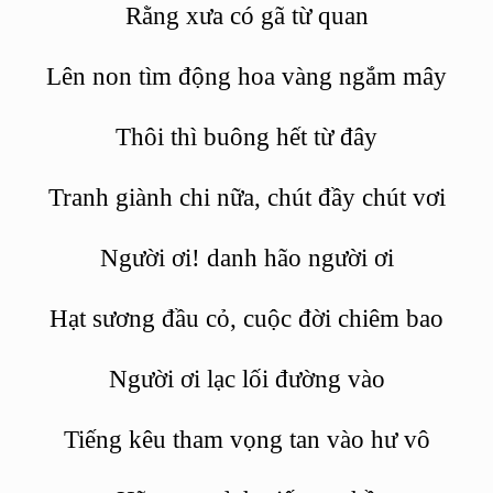
Rằng xưa có gã từ
quan
Lê
n non t
ìm động hoa vàng ngắm mây
Th
ôi thì buông hết từ đây
Tranh giành chi nữ
a, ch
út đầy chút vơi
Người ơi! danh h
ã
o người ơi
Hạt sương đầu cỏ
, cu
ộc đờ
i chi
êm bao
Người ơi lạc lối đường vào
Tiếng kêu tham vọng tan vào hư vô