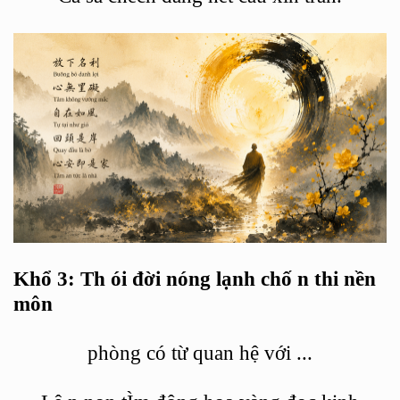
Khổ
3: Th
ói đời nóng lạnh chố
n thi
nền
môn
phòng có từ quan hệ với
...