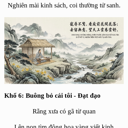
Nghiên mài kinh sách, coi thường tử sanh.
Khổ 6: Buông bỏ cái tô
i -
Đạt đạo
Rằng xưa có gã từ
quan
Lê
n non t
ìm động hoa vàng viết kinh