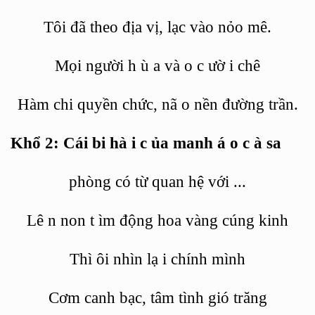
Tôi
đã
theo địa vị, lạc vào nỏo mê.
Mọi người h
ù
a và
o c
ườ
i
chê
Hàm chi quyền chức, nã o
nền
đường trần.
Khổ 2: Cái bi hà
i c
ủa manh á
o c
à sa
phòng có từ quan hệ với
...
Lê
n non t
ìm động hoa vàng cúng kinh
Thì
ôi nhìn lạ
i chính
mình
Cơm canh bạc, tâm tình gió trăng