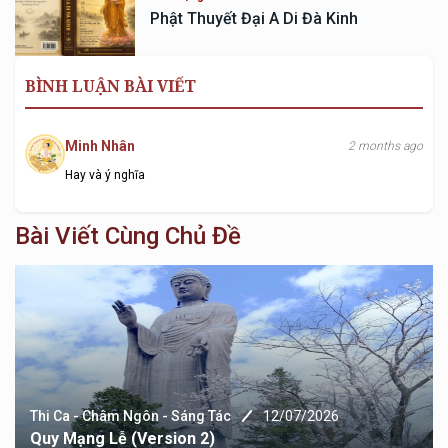
Phật Thuyết Đại A Di Đà Kinh
BÌNH LUẬN BÀI VIẾT
Minh Nhân
2 months ago
Hay và ý nghĩa
Bài Viết Cùng Chủ Đề
Tác
12/07/2026
Thi Ca - Châm Ngôn - Sáng 
)
Quy Mạng Lễ (version 1