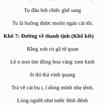
Tu đâu bở
i chi
ếc ghế
sang
Tu là buông được muôn ngàn cái tôi.
Khổ 7: Đường về thanh tịnh (Khổ kết)
Rằng xưa có gã từ
quan
Lê
n non
tìm động hoa vàng xem kinh
ôi
thì thả vinh quang
Trả về cát bụ
i, l
dòng mình nhẹ tênh.
Lòng người như nước lênh đênh