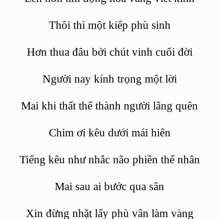
Th
ôi thì một kiếp ph
ù
sinh
Hơn thua đâu bở
i ch
út vinh cuối đời
Người nay kính trọng một lời
Mai khi thấ
t th
ế
th
ành người l
ã
ng quên
Chim
ơi kêu dưới mái hiên
Tiếng kêu như nhắc n
ã
o phiề
n th
ế nhân
Mai sau ai bước qua sân
Xin đừng nhặt lấy ph
ù
vân làm vàng