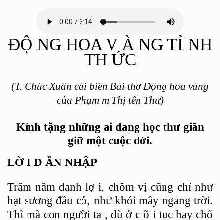
ĐỘ
NG HOA V
À
NG TỈ
NH
TH
ỨC
(T. Chúc Xuân cải biên Bài thơ Động hoa vàng
của Phạm
m Thị
tên Thư)
Kính tặng những ai đang học thư giãn
giữ
một
cuộc đời.
LỜ
I D
ẪN NHẬP
Trăm năm danh lợ
i, chôm
vị cũng chỉ như
hạt sương đầu cỏ, như khói mây ngang trời.
Thì mà con người ta
,
dù ở c
õ
i tục hay chố