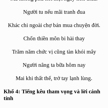
Người tu nếu m
ã
i tranh đua
Khác chi ngoà
i ch
ợ bán mua chuyện đời.
Chố
n thi
ền môn bi hài thay
Trăm năm chức vị cũng tàn khói mây
Người nâng ta bữa hôm nay
Mai khi thấ
t th
ế, trở tay lạnh l
ù
ng.
Khổ
4: Ti
ếng kêu tham vọng và lờ
i c
ảnh
tỉnh