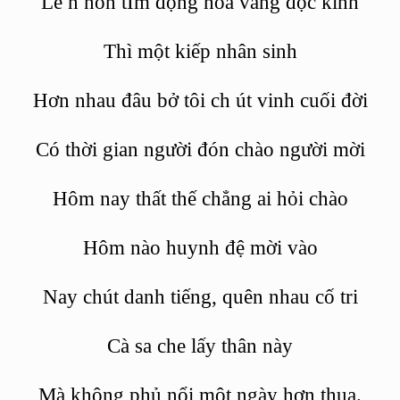
Lê
n non tÌm
động hoa vàng đọc kinh
Thì
một kiếp nhân sinh
Hơn nhau đâu bở
tôi ch
út vinh cuối đời
Có
thời gian
người đón chào người mời
Hôm nay thấ
t th
ế chẳng ai hỏ
i ch
ào
Hôm nào huynh đệ mời vào
Nay chút danh tiếng, quên nhau cố tri
Cà
sa che l
ấ
y th
ân này
Mà không phủ nổi một ngà
y h
ơn thua.