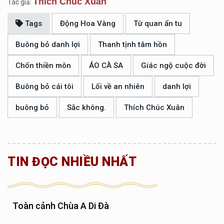
Thích Chúc Xuân
Tác giả:
Tags
Động Hoa Vàng
Từ quan ẩn tu
Buông bỏ danh lợi
Thanh tịnh tâm hồn
Chốn thiền môn
ÁO CÀ SA
Giác ngộ cuộc đời
Buông bỏ cái tôi
Lối về an nhiên
danh lợi
buông bỏ
Sắc không.
Thích Chúc Xuân
TIN ĐỌC NHIỀU NHẤT
Toàn cảnh Chùa A Di Đà