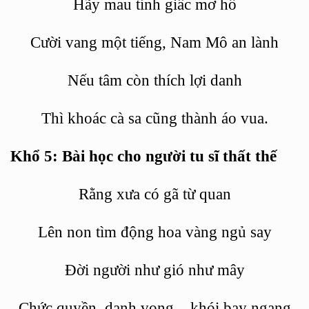
H
ã
y mau t
ỉnh giấc mơ hồ
Cườ
i vang m
ộ
t ti
ếng, Nam Mô an lành
Nếu tâ
m c
ò
n th
ích lợi danh
Th
ì khoác cà sa cũng thành áo vua.
Khổ 5: Bài học cho người tu sĩ
th
ấ
t th
ế
Rằng xưa có gã từ
quan
Lê
n non t
ìm động hoa vàng ngủ say
Đời người như gió như mây
Chức quyền, danh vọng... khói bay ngang