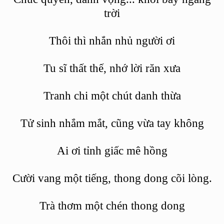
trời
Th
ôi thì nhắn nhủ người ơi
Tu sĩ
th
ấ
t th
ế, nhớ lời răn xưa
Tranh chi một chút danh thừa
Tử sinh nhắm mắ
t, c
ũng vừa tay không
Ai ơi tỉnh giấc mê hồng
Cườ
i vang m
ộ
t ti
ếng, thong dong c
õ
i lòng.
Trà
th
ơm một ch
é
n thong dong