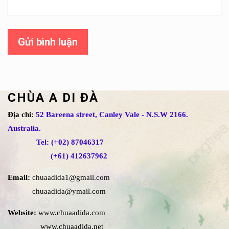
Gửi bình luận
CHÙA A DI ĐÀ
Địa chỉ:
52 Bareena street, Canley Vale - N.S.W 2166.
Australia.
Tel: (+02) 87046317
(+61) 412637962
Email:
chuaadida1@gmail.com
chuaadida@ymail.com
Website:
www.chuaadida.com
www.chuaadida.net