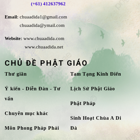
(+61) 412637962
Email:
chuaadida1@gmail.com
chuaadida@ymail.com
Website:
www.chuaadida.com
www.chuaadida.net
CHỦ ĐỀ PHẬT GIÁO
Thư giãn
Tam Tạng Kinh Điển
Ý kiến - Diễn Đàn - Tư
Lịch Sử Phật Giáo
vấn
Phật Pháp
Chuyên mục khác
Sinh Hoạt Chùa A Di
Môn Phong Pháp Phái
Đà