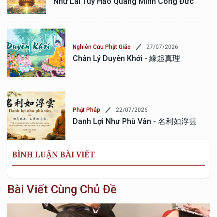
Như Lai Tùy Hảo Quang Minh Công Đức
27/07/2026
Nghiên Cứu Phật Giáo
Chân Lý Duyên Khởi - 緣起真理
22/07/2026
Phật Pháp
Danh Lợi Như Phù Vân - 名利如浮雲
BÌNH LUẬN BÀI VIẾT
Bài Viết Cùng Chủ Đề