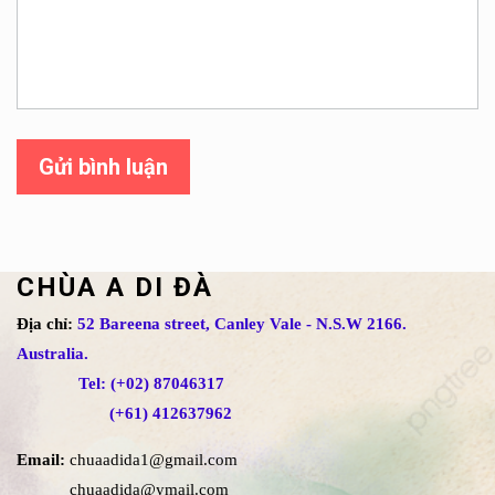
Gửi bình luận
CHÙA A DI ĐÀ
Địa chỉ:
52 Bareena street, Canley Vale - N.S.W 2166.
Australia.
Tel: (+02) 87046317
(+61) 412637962
Email:
chuaadida1@gmail.com
chuaadida@ymail.com