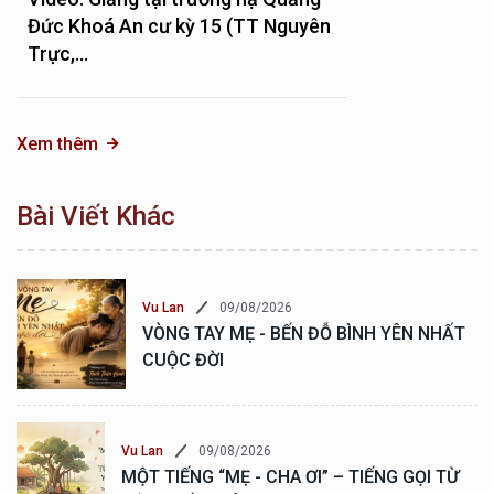
Đức Khoá An cư kỳ 15 (TT Nguyên
Trực,...
Xem thêm
Bài Viết Khác
09/08/2026
Vu Lan
VÒNG TAY MẸ - BẾN ĐỖ BÌNH YÊN NHẤT
CUỘC ĐỜI
09/08/2026
Vu Lan
MỘT TIẾNG “MẸ - CHA ƠI” – TIẾNG GỌI TỪ