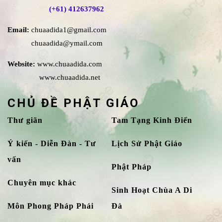
(+61) 412637962
Email:
chuaadida1@gmail.com
chuaadida@ymail.com
Website:
www.chuaadida.com
www.chuaadida.net
CHỦ ĐỀ PHẬT GIÁO
Thư giãn
Tam Tạng Kinh Điển
Ý kiến - Diễn Đàn - Tư
Lịch Sử Phật Giáo
vấn
Phật Pháp
Chuyên mục khác
Sinh Hoạt Chùa A Di
Môn Phong Pháp Phái
Đà