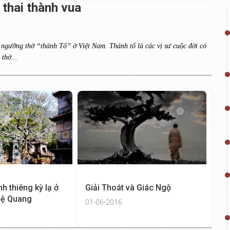
 thai thành vua
 ngưỡng thờ “thánh Tổ” ở Việt Nam. Thánh tổ là các vị sư cuộc đời có
 thờ...
nh thiêng kỳ lạ ở
Giải Thoát và Giác Ngộ
uệ Quang
01-06-2016