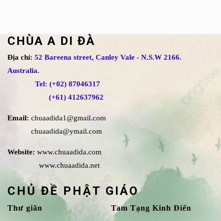
CHÙA A DI ĐÀ
Địa chỉ:
52 Bareena street, Canley Vale - N.S.W 2166.
Australia.
Tel: (+02) 87046317
(+61) 412637962
Email:
chuaadida1@gmail.com
chuaadida@ymail.com
Website:
www.chuaadida.com
www.chuaadida.net
CHỦ ĐỀ PHẬT GIÁO
Thư giãn
Tam Tạng Kinh Điển