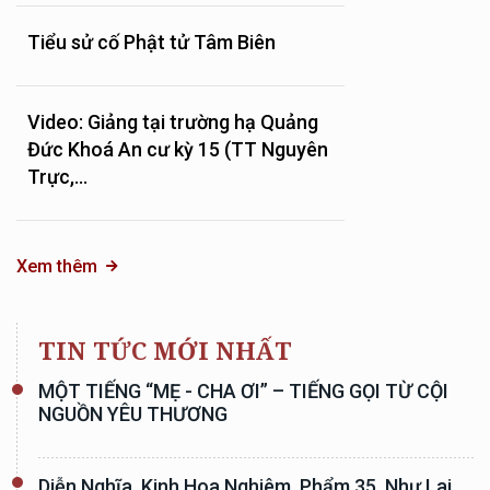
Tiểu sử cố Phật tử Tâm Biên
Video: Giảng tại trường hạ Quảng
Đức Khoá An cư kỳ 15 (TT Nguyên
Trực,...
Xem thêm
TIN TỨC MỚI NHẤT
MỘT TIẾNG “MẸ - CHA ƠI” – TIẾNG GỌI TỪ CỘI
NGUỒN YÊU THƯƠNG
Diễn Nghĩa, Kinh Hoa Nghiêm, Phẩm 35, Như Lai