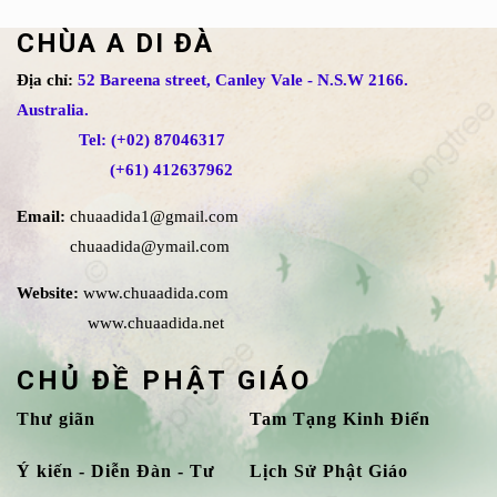
CHÙA A DI ĐÀ
Địa chỉ:
52 Bareena street, Canley Vale - N.S.W 2166.
Australia.
Tel: (+02) 87046317
(+61) 412637962
Email:
chuaadida1@gmail.com
chuaadida@ymail.com
Website:
www.chuaadida.com
www.chuaadida.net
CHỦ ĐỀ PHẬT GIÁO
Thư giãn
Tam Tạng Kinh Điển
Ý kiến - Diễn Đàn - Tư
Lịch Sử Phật Giáo