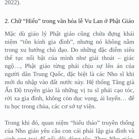
2022).
2. Chữ “Hiếu” trong văn hóa lễ Vu Lan ở Phật Giáo
Mặc dù giáo lý Phật giáo cũng chứa đựng khái
niệm “tôn kính gia đình”, nhưng nó không nằm
trong xu hướng chủ đạo. Do những đặc điểm siêu
thế tục nổi bật của mình như giải thoát – giác
ngộ…, Phật giáo từng phải chịu sự lên án của
người dân Trung Quốc, đặc biệt là các Nho sĩ khi
mới du nhập vào đất nước này. Hệ thống Tăng già
Ấn Độ truyền giáo là những vị tu sĩ phải cạo tóc,
rời xa gia đình, không còn dục vọng, ái luyến… để
tu học trong chùa, các cơ sở tự viện.
Trong khi đó, quan niệm “hiếu thảo” truyền thống
của Nho giáo yêu cầu con cái phải lập gia đình và
sinh con trai để nối dõi dòng tộc. Theo Nho giáo,