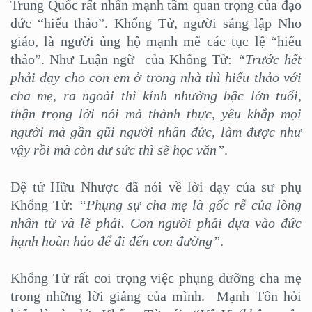
Trung Quốc rất nhấn mạnh tầm quan trọng của đạo
đức “hiếu thảo”. Khổng Tử, người sáng lập Nho
giáo, là người ủng hộ mạnh mẽ các tục lệ “hiếu
thảo”. Như Luận ngữ của Khổng Tử:
“Trước hết
phải dạy cho con em ở trong nhà thì hiếu thảo với
cha mẹ, ra ngoài thì kính nhường bậc lớn tuổi,
thận trọng lời nói mà thành thực, yêu khắp mọi
người mà gần gũi người nhân đức, làm được như
vậy rồi mà còn dư sức thì sẽ học văn”
.
Đệ tử Hữu Nhược đã nói về lời dạy của sư phụ
Khổng Tử:
“Phụng sự cha mẹ là gốc rễ của lòng
nhân từ và lẽ phải. Con người phải dựa vào đức
hạnh hoàn hảo để đi đến con đường”
.
Khổng Tử rất coi trọng việc phụng dưỡng cha mẹ
trong những lời giảng của mình. Mạnh Tôn hỏi