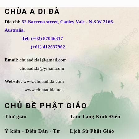
CHÙA A DI ĐÀ
Địa chỉ:
52 Bareena street, Canley Vale - N.S.W 2166.
Australia.
Tel: (+02) 87046317
(+61) 412637962
Email:
chuaadida1@gmail.com
chuaadida@ymail.com
Website:
www.chuaadida.com
www.chuaadida.net
CHỦ ĐỀ PHẬT GIÁO
Thư giãn
Tam Tạng Kinh Điển
Ý kiến - Diễn Đàn - Tư
Lịch Sử Phật Giáo