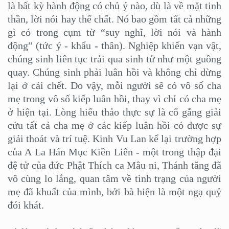
là bất kỳ hành động có chủ ý nào, dù là về mặt tinh
thần, lời nói hay thể chất. Nó bao gồm tất cả những
gì có trong cụm từ “suy nghĩ, lời nói và hành
động” (tức ý - khẩu - thân). Nghiệp khiến vạn vật,
chúng sinh liên tục trải qua sinh tử như một guồng
quay. Chúng sinh phải luân hồi và không chỉ dừng
lại ở cái chết. Do vậy, mỗi người sẽ có vô số cha
mẹ trong vô số kiếp luân hồi, thay vì chỉ có cha mẹ
ở hiện tại. Lòng hiếu thảo thực sự là cố gắng giải
cứu tất cả cha mẹ ở các kiếp luân hồi có được sự
giải thoát và trí tuệ. Kinh Vu Lan kể lại trường hợp
của A La Hán Mục Kiền Liên - một trong thập đại
đệ tử của đức Phật Thích ca Mâu ni, Thánh tăng đã
vô cùng lo lắng, quan tâm về tình trạng của người
mẹ đã khuất của mình, bởi bà hiện là một ngạ quỷ
đói khát.