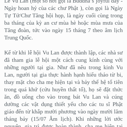
Lễ Vu Lan (một số nơi gọi là Buddha’s joyful day -
Ngày hoan hỷ cùa các chư Phật ), còn gọi là Ngày
Tự Tứ/Chư Tăng hội họp, là ngày cuối cùng trong
ba tháng của kỳ an cư mùa hè hoặc mùa mưa của
Tăng đoàn, tức vào ngày 15 tháng 7 theo âm lịch
Trung Quốc.
Kể từ khi lễ hội Vu Lan được thành lập, các nhà sư
đã tham gia lễ hội một cách cung kính cùng với
những người tại gia. Như đã nêu trong kinh Vu
Lan, người tại gia thực hành hạnh hiếu thảo từ bi,
thay mặt cho cha mẹ hiện tại và bảy thế hệ tổ tiên
trong quá khứ (cửu huyền thất tổ), họ sẽ đặt thức
ăn, đồ uống cho vào trong bát Vu Lan và cúng
dường các vật dụng thiết yếu cho các tu sĩ Phật
giáo đến từ khắp mười phương vào ngày mười lăm
tháng bảy (15/07 Âm lịch). Khi những lời ước
nguyện, gia trì được hoàn thành, cha mẹ hiện tại