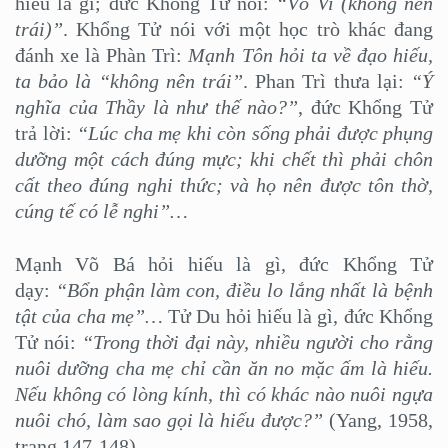
hiếu là gì; đức Khổng Tử nói:
“Vô Vi (không nên
trái)”
. Khổng Tử nói với một học trò khác đang
đánh xe là Phàn Trì:
Mạnh Tôn hỏi ta về đạo hiếu,
ta bảo là “không nên trái”
. Phan Trì thưa lại:
“Ý
nghĩa của Thầy là như thế nào?”
, đức Khổng Tử
trả lời:
“Lúc cha mẹ khi còn sống phải được phụng
dưỡng một cách đúng mực; khi chết thì phải chôn
cất theo đúng nghi thức; và họ nên được tôn thờ,
cúng tế có lễ nghi”…
Mạnh Võ Bá hỏi hiếu là gì, đức Khổng Tử
dạy:
“Bổn phận làm con, điều lo lắng nhất là bệnh
tật của cha mẹ”…
Tử Du hỏi hiếu là gì, đức Khổng
Tử nói:
“Trong thời đại này, nhiều người cho rằng
nuôi dưỡng cha mẹ chỉ cần ăn no mặc ấm là hiếu.
Nếu không có lòng kính, thì có khác nào nuôi ngựa
nuôi chó, làm sao gọi là hiếu được?”
(Yang, 1958,
trang 147-148).