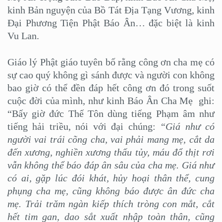
kinh Bản nguyện của Bồ Tát Địa Tạng Vương, kinh
Đại Phương Tiện Phật Báo Ân… đặc biệt là kinh
Vu Lan.
Giáo lý Phật giáo tuyên bố rằng công ơn cha mẹ có
sự cao quý không gì sánh được và người con không
bao giờ có thể đền đáp hết công ơn đó trong suốt
cuộc đời của mình, như kinh Báo Ân Cha Mẹ ghi:
“Bấy giờ đức Thế Tôn dùng tiếng Phạm âm như
tiếng hải triều, nói với đại chúng:
“Giá như có
người vai trái cõng cha, vai phải mang mẹ, cắt da
đến xương, nghiền xương thấu tủy, máu đổ thịt rơi
vẫn không thể báo đáp ân sâu của cha mẹ. Giá như
có ai, gặp lúc đói khát, hủy hoại thân thể, cung
phụng cha mẹ, cũng không báo được ân đức cha
mẹ. Trải trăm ngàn kiếp thích tròng con mắt, cắt
hết tim gan, dao sắt xuất nhập toàn thân, cũng