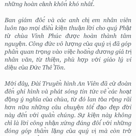
những hoàn cảnh khốn khó nhất.
Ban giám đốc và các anh chị em nhân viên
luôn tạo mọi điều kiện thuận lời cho quý Phật
tử chùa Vinh Phúc được hoàn thành tâm
nguyện. Công đức vô lượng của quý vị đã góp
phần quan trọng vào việc hoằng dương giá trị
nhân văn, từ thiện, phù hợp với giáo lý vi
diệu của Đức Thế Tôn.
Mới đây, Đài Truyền hình An Viên đã cử đoàn
đến ghi hình và phát sóng tin tức về các hoạt
động ý nghĩa của chùa, từ đó lan tỏa rộng rãi
hơn nữa những câu chuyện tốt đạo đẹp đời
này đến với quần chúng. Sự kiện này không
chỉ là lời công nhận xứng đáng đối với những
đóng góp thầm lặng của quý vị mà còn trở