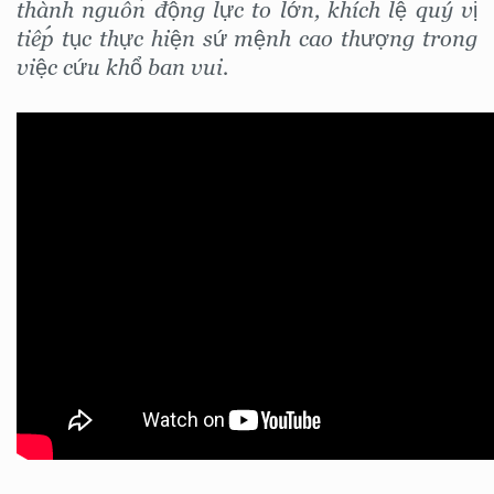
thành nguồn động lực to lớn, khích lệ quý vị
tiếp tục thực hiện sứ mệnh cao thượng trong
việc cứu khổ ban vui.