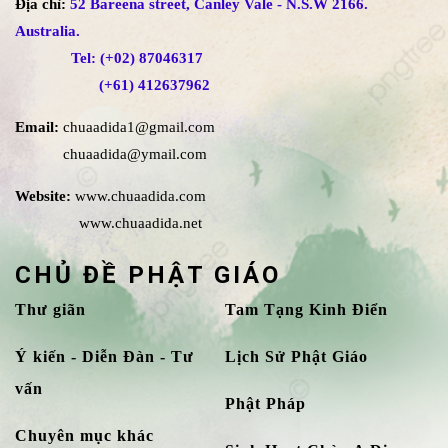
Địa chỉ:
52 Bareena street, Canley Vale - N.S.W 2166.
Australia.
Tel: (+02) 87046317
(+61) 412637962
Email:
chuaadida1@gmail.com
chuaadida@ymail.com
Website:
www.chuaadida.com
www.chuaadida.net
CHỦ ĐỀ PHẬT GIÁO
Thư giãn
Tam Tạng Kinh Điển
Ý kiến - Diễn Đàn - Tư
Lịch Sử Phật Giáo
vấn
Phật Pháp
Chuyên mục khác