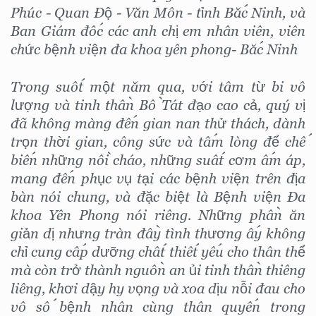
Phúc - Quan Độ - Văn Môn - tỉnh Bắc Ninh, và
Ban Giám đốc các anh chị em nhân viên, viên
chức bệnh viện đa khoa yên phong- Bắc Ninh
Trong suốt một năm qua, với tâm từ bi vô
lượng và tinh thần Bồ Tát đạo cao cả, quý vị
đã không màng đến gian nan thử thách, dành
trọn thời gian, công sức và tấm lòng để chế
biến những nồi cháo, những suất cơm ấm áp,
mang đến phục vụ tại các bệnh viện trên địa
bàn nói chung, và đặc biệt là Bệnh viện Đa
khoa Yên Phong nói riêng. Những phần ăn
giản dị nhưng tràn đầy tình thương ấy không
chỉ cung cấp dưỡng chất thiết yếu cho thân thể
mà còn trở thành nguồn an ủi tinh thần thiêng
liêng, khơi dậy hy vọng và xoa dịu nỗi đau cho
vô số bệnh nhân cùng thân quyến trong