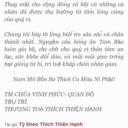
Thay mặt cho cộng đồng xã hội và những cá
nhân đã được thụ hưởng từ tấm lòng vàng
của quý vị.
Chúng tôi bày tỏ lòng biết ơn sâu sắc và chân
thành nhất. Nguyện cầu hồng ân Tam Bảo
luôn gia hộ, che chở cho quý vị thân tâm an
lạc, sức khỏe dồi dào, và mãi mãi gieo trồng
hạt giống từ bi, trí tuệ khắp chốn nhân gian.
Nam Mô Bổn Sư Thích Ca Mâu Ni Phật!
TM CHÙA VINH PHÚC- QUAN ĐỘ
TRỤ TRÌ
THƯỢNG TOẠ THÍCH THIỆN HẠNH
Tỳ kheo Thích Thiện Hạnh
Tác giả: