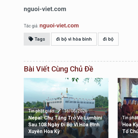
nguoi-viet.com
nguoi-viet.com
Tác giả:
Tags
đi bộ vì hòa bình
đi bộ
Bài Viết Cùng Chủ Đề
Tin phật giáo
16/06/2026
Đẩy Kế
Nepal: Chư Tăng Trở Về Lumbini
Tin phậ
ật
Sau 108 Ngày Đi Bộ Vì Hòa Bình
Hoa Kỳ
Xuyên Hoa Kỳ
Tổ Chứ