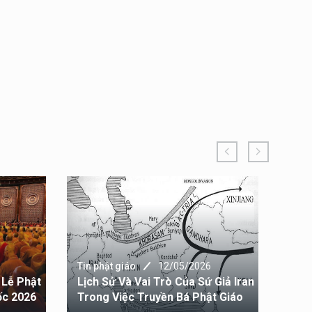
Tin 
Tru
Tin phật giáo
12/05/2026
 Lễ Phật
Lịch Sử Và Vai Trò Của Sứ Giả Iran
Hoạ
ốc 2026
Trong Việc Truyền Bá Phật Giáo
Giá