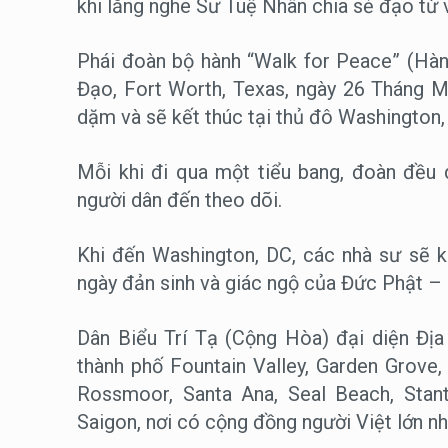
khi lắng nghe Sư Tuệ Nhân chia sẻ đạo từ v
Phái đoàn bộ hành “Walk for Peace” (Hàn
Đạo, Fort Worth, Texas, ngày 26 Tháng M
dặm và sẽ kết thúc tại thủ đô Washington,
Mỗi khi đi qua một tiểu bang, đoàn đều d
người dân đến theo dõi.
Khi đến Washington, DC, các nhà sư sẽ 
ngày đản sinh và giác ngộ của Đức Phật – l
Dân Biểu Trí Tạ (Cộng Hòa) đại diện Đ
thành phố Fountain Valley, Garden Grove,
Rossmoor, Santa Ana, Seal Beach, Stant
Saigon, nơi có cộng đồng người Việt lớn nh