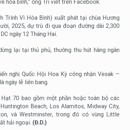
ề hòa bình,” ông Trí viết trên Facebook.
h Trình Vì Hòa Bình) xuất phát tại chùa Hương
ười, 2025, dự trù đi qua đoạn đường dài 2,300
 DC ngày 12 Tháng Hai.
ừng lại tại thủ phủ, thường thu hút hàng ngàn
kiến nghị Quốc Hội Hoa Kỳ công nhận Vesak –
à ngày lễ liên bang.
ịa Hạt 70 bao gồm một phần hoặc toàn bộ các
 Huntington Beach, Los Alamitos, Midway City,
on, và Westminster, trong đó có vùng Little
ất hải ngoại.
(Đ.D.)