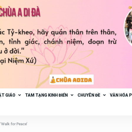
ẬT GIÁO
TAM TẠNG KINH ĐIỂN
CHUYÊN ĐỀ
VĂN HÓA 
‘Walk for Peace’