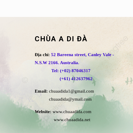
CHÙA A DI ĐÀ
Địa chỉ:
52 Bareena street, Canley Vale -
N.S.W 2166. Australia.
Tel: (+02) 87046317
(+61) 412637962
Email:
chuaadida1@gmail.com
chuaadida@ymail.com
Website:
www.chuaadida.com
www.chuaadida.net