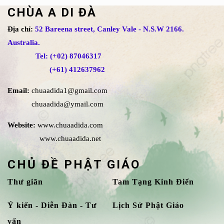
CHÙA A DI ĐÀ
Địa chỉ:
52 Bareena street, Canley Vale - N.S.W 2166.
Australia.
Tel: (+02) 87046317
(+61) 412637962
Email:
chuaadida1@gmail.com
chuaadida@ymail.com
Website:
www.chuaadida.com
www.chuaadida.net
CHỦ ĐỀ PHẬT GIÁO
Thư giãn
Tam Tạng Kinh Điển
Ý kiến - Diễn Đàn - Tư
Lịch Sử Phật Giáo
vấn