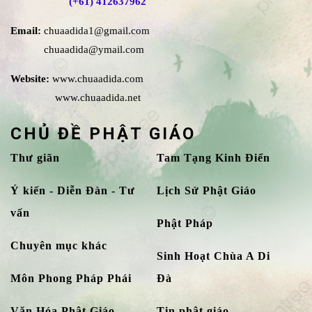
(+61) 412637962
Email:
chuaadida1@gmail.com
chuaadida@ymail.com
Website:
www.chuaadida.com
www.chuaadida.net
CHỦ ĐỀ PHẬT GIÁO
Thư giãn
Tam Tạng Kinh Điển
Ý kiến - Diễn Đàn - Tư
Lịch Sử Phật Giáo
vấn
Phật Pháp
Chuyên mục khác
Sinh Hoạt Chùa A Di
Môn Phong Pháp Phái
Đà
Văn Hóa Phật Giáo
Tin phật giáo