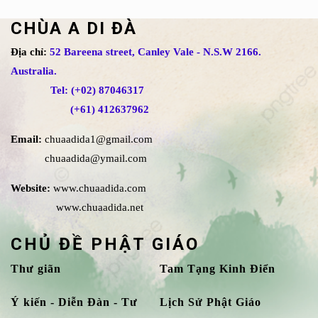
CHÙA A DI ĐÀ
Địa chỉ:
52 Bareena street, Canley Vale - N.S.W 2166.
Australia.
Tel: (+02) 87046317
(+61) 412637962
Email:
chuaadida1@gmail.com
chuaadida@ymail.com
Website:
www.chuaadida.com
www.chuaadida.net
CHỦ ĐỀ PHẬT GIÁO
Thư giãn
Tam Tạng Kinh Điển
Ý kiến - Diễn Đàn - Tư
Lịch Sử Phật Giáo