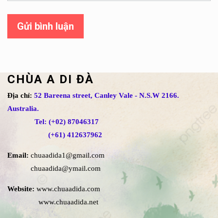
Gửi bình luận
CHÙA A DI ĐÀ
Địa chỉ:
52 Bareena street, Canley Vale - N.S.W 2166.
Australia.
Tel: (+02) 87046317
(+61) 412637962
Email:
chuaadida1@gmail.com
chuaadida@ymail.com
Website:
www.chuaadida.com
www.chuaadida.net