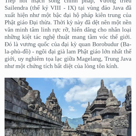
Tiếp nối mạch sống chính pháp, Vương triều
Sailendra (thế kỷ VIII - IX) tại vùng đảo Java đã
xuất hiện như một bậc đại hộ pháp kiên trung của
Phật giáo Đại thừa. Thời kỳ này đã dệt nên một nền
văn minh tâm linh rực rỡ, hiến dâng cho nhân loại
những kiệt tác nghệ thuật mang tầm vóc thế giới.
Đó là vương quốc của đại kỳ quan Borobudur (Ba-
la-phù-đồ) - ngôi đại già lam Phật giáo lớn nhất thế
giới, uy nghiêm tọa lạc giữa Magelang, Trung Java
như một chứng tích bất diệt của lòng tôn kính.