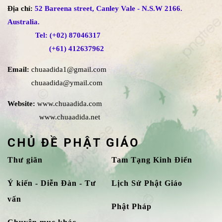
Địa chỉ:
52 Bareena street, Canley Vale - N.S.W 2166.
Australia.
Tel: (+02) 87046317
(+61) 412637962
Email:
chuaadida1@gmail.com
chuaadida@ymail.com
Website:
www.chuaadida.com
www.chuaadida.net
CHỦ ĐỀ PHẬT GIÁO
Thư giãn
Tam Tạng Kinh Điển
Ý kiến - Diễn Đàn - Tư
Lịch Sử Phật Giáo
vấn
Phật Pháp