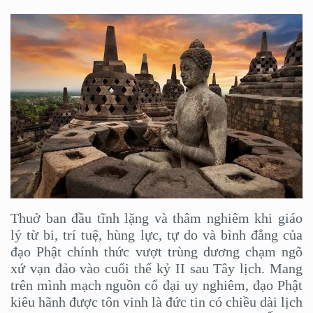
Thuở ban đầu tĩnh lặng và thâm nghiêm khi giáo
lý từ bi, trí tuệ, hùng lực, tự do và bình đẳng của
đạo Phật chính thức vượt trùng dương chạm ngõ
xứ vạn đảo vào cuối thế kỷ II sau Tây lịch. Mang
trên mình mạch nguồn cổ đại uy nghiêm, đạo Phật
kiêu hãnh được tôn vinh là đức tin có chiều dài lịch