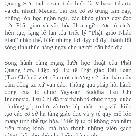
Quang Sơn Indonesia, tiêu biểu là Vihara Jakarta
và chi nhánh Medan. Tại các cơ sở trung tâm này,
những lớp học ngôn ngữ, các khóa giảng dạy đạo
đức Phật giáo và văn hóa Hoa ngữ được tổ chức
liên tục, lặng lẽ lan tỏa triết lý “Phật giáo Nhân
gian” nhập thế, biến những lời dạy cổ đại thành lối
sống tỉnh thức hằng ngày cho người dân bản địa.
Song hành cùng mạng lưới học thuật của Phật
Quang Sơn, Hiệp hội Từ tế Phật giáo Đài Loan
(Tzu Chi) đã viết nên một chương sử dấn thân đầy
cảm động tại xứ vạn đảo. Thông qua pháp hội hành
động của tổ chức Yayasan Buddha Tzu Chi
Indonesia, Tzu Chi đã trở thành tổ chức ngoại quốc
có đóng góp to lớn và trực tiếp nhất trong việc kiến
tạo các cơ sở hạ tầng giáo dục và y tế quy mô lớn
mang tính thế tục hóa. Triết lý từ bi không còn nằm
trên trang kinh, mà hóa thành những viên gạch
vững chãi che chở cho kiếp nhân sinh: