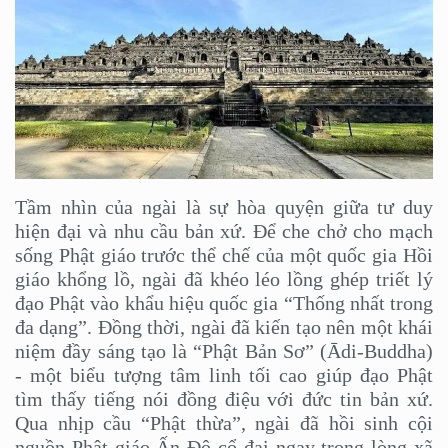
Tầm nhìn của ngài là sự hòa quyện giữa tư duy
hiện đại và nhu cầu bản xứ. Để che chở cho mạch
sống Phật giáo trước thể chế của một quốc gia Hồi
giáo khổng lồ, ngài đã khéo léo lồng ghép triết lý
đạo Phật vào khẩu hiệu quốc gia “Thống nhất trong
đa dạng”. Đồng thời, ngài đã kiến tạo nên một khái
niệm đầy sáng tạo là “Phật Bản Sơ” (Ādi-Buddha)
- một biểu tượng tâm linh tối cao giúp đạo Phật
tìm thấy tiếng nói đồng điệu với đức tin bản xứ.
Qua nhịp cầu “Phật thừa”, ngài đã hồi sinh cội
nguồn Phật giáo Ấn Độ cổ đại ngay trong lòng xã