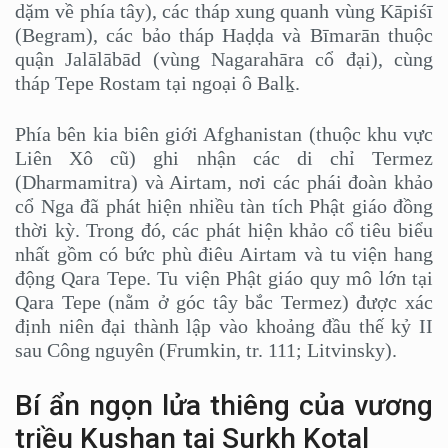
dặm về phía tây), các tháp xung quanh vùng Kāpiśī
(Begram), các bảo tháp Haḍḍa và Bīmarān thuộc
quận Jalālābād (vùng Nagarahāra cổ đại), cùng
tháp Tepe Rostam tại ngoại ô Balḵ.
Phía bên kia biên giới Afghanistan (thuộc khu vực
Liên Xô cũ) ghi nhận các di chỉ Termez
(Dharmamitra) và Airtam, nơi các phái đoàn khảo
cổ Nga đã phát hiện nhiều tàn tích Phật giáo đồng
thời kỳ. Trong đó, các phát hiện khảo cổ tiêu biểu
nhất gồm có bức phù điêu Airtam và tu viện hang
động Qara Tepe. Tu viện Phật giáo quy mô lớn tại
Qara Tepe (nằm ở góc tây bắc Termez) được xác
định niên đại thành lập vào khoảng đầu thế kỷ II
sau Công nguyên (Frumkin, tr. 111; Litvinsky).
Bí ẩn ngọn lửa thiêng của vương
triều Kushan tại Surkh Kotal