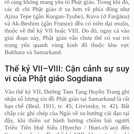
rõ ràng không mang yếu tố Phật giáo. Trong khi đó,
các di chỉ Phật giáo ở xa hơn về phía đông như
Ajina Tepe (gần Kurgan-Tyube), Kuva (ở Farḡāna)
và Ak-Beshim (gần Frunze) đều có niên đại muộn,
thuộc về thế kỷ VII hoặc VIII. Do đó, ngay cả vào
giai đoạn này, Phật giáo vẫn chưa thể có vai trò
trọng yếu quanh vùng kinh đô thuộc khu vực
Bukhara và Samarkand.
Thế kỷ VII–VIII: Cận cảnh sự suy
vi của Phật giáo Sogdiana
Vào thế kỷ VII, Đường Tam Tạng Huyền Trang ghi
nhận số lượng tín đồ Phật giáo tại Samarkand là rất
hạn chế (Beal, 1911, tr. 45; Litvinsky, tr. 42). Bất
chấp các ghi chép của Ngài về xu hướng cải đạo tại
đây, khi thiền sư hành hương chiêm bái người
Triều Tiên Huệ Siêu (Hyecho / Huei-chʿao) đến