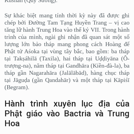
Sự khác biệt mang tính thời kỳ này đã được ghi
chép bởi Đường Tam Tạng Huyền Trang – vị cao
tăng lữ hành Trung Hoa vào thế kỷ VII. Trong hành
trình của mình, ngài ghi nhận đã quan sát một số
lượng lớn bảo tháp mang phong cách Hoàng đế
Phật tử Aśoka tại vùng tây bắc, bao gồm: ba tháp
tại Takṣáhilā (Taxila), hai tháp tại Uḍḍiyāna (Ô-
trượng-na), năm tháp tại Gandhāra (Kiền-đà-la), ba
tháp gần Nagarahāra (Jalālābād), hàng chục tháp
tại Jāguḍa (gần Qandahār) và một tháp tại Kāpiśī
(Begram).
Hành trình xuyên lục địa của
Phật giáo vào Bactria và Trung
Hoa