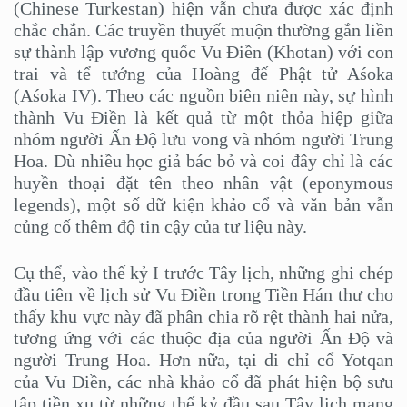
(Chinese Turkestan) hiện vẫn chưa được xác định
chắc chắn. Các truyền thuyết muộn thường gắn liền
sự thành lập vương quốc Vu Điền (Khotan) với con
trai và tể tướng của Hoàng đế Phật tử Aśoka
(Aśoka IV). Theo các nguồn biên niên này, sự hình
thành Vu Điền là kết quả từ một thỏa hiệp giữa
nhóm người Ấn Độ lưu vong và nhóm người Trung
Hoa. Dù nhiều học giả bác bỏ và coi đây chỉ là các
huyền thoại đặt tên theo nhân vật (eponymous
legends), một số dữ kiện khảo cổ và văn bản vẫn
củng cố thêm độ tin cậy của tư liệu này.
Cụ thể, vào thế kỷ I trước Tây lịch, những ghi chép
đầu tiên về lịch sử Vu Điền trong Tiền Hán thư cho
thấy khu vực này đã phân chia rõ rệt thành hai nửa,
tương ứng với các thuộc địa của người Ấn Độ và
người Trung Hoa. Hơn nữa, tại di chỉ cổ Yotqan
của Vu Điền, các nhà khảo cổ đã phát hiện bộ sưu
tập tiền xu từ những thế kỷ đầu sau Tây lịch mang