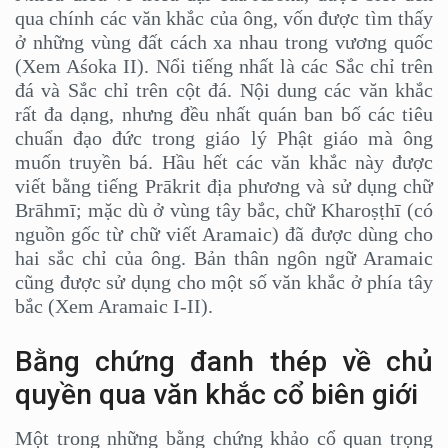
qua chính các văn khắc của ông, vốn được tìm thấy
ở những vùng đất cách xa nhau trong vương quốc
(Xem Aśoka II). Nổi tiếng nhất là các Sắc chỉ trên
đá và Sắc chỉ trên cột đá. Nội dung các văn khắc
rất đa dạng, nhưng đều nhất quán ban bố các tiêu
chuẩn đạo đức trong giáo lý Phật giáo mà ông
muốn truyền bá. Hầu hết các văn khắc này được
viết bằng tiếng Prākrit địa phương và sử dụng chữ
Brāhmī; mặc dù ở vùng tây bắc, chữ Kharoṣṭhī (có
nguồn gốc từ chữ viết Aramaic) đã được dùng cho
hai sắc chỉ của ông. Bản thân ngôn ngữ Aramaic
cũng được sử dụng cho một số văn khắc ở phía tây
bắc (Xem Aramaic I-II).
Bằng chứng đanh thép về chủ
quyền qua văn khắc cổ biên giới
Một trong những bằng chứng khảo cổ quan trọng