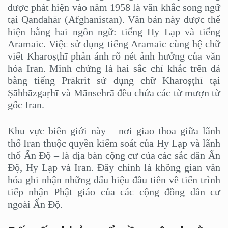
được phát hiện vào năm 1958 là văn khắc song ngữ
tại Qandahār (Afghanistan). Văn bản này được thể
hiện bằng hai ngôn ngữ: tiếng Hy Lạp và tiếng
Aramaic. Việc sử dụng tiếng Aramaic cùng hệ chữ
viết Kharoṣṭhī phản ánh rõ nét ảnh hưởng của văn
hóa Iran. Minh chứng là hai sắc chỉ khắc trên đá
bằng tiếng Prākrit sử dụng chữ Kharoṣṭhī tại
Ṣāhbāzgaṛhī và Mānsehrā đều chứa các từ mượn từ
gốc Iran.
Khu vực biên giới này – nơi giao thoa giữa lãnh
thổ Iran thuộc quyền kiểm soát của Hy Lạp và lãnh
thổ Ấn Độ – là địa bàn cộng cư của các sắc dân Ấn
Độ, Hy Lạp và Iran. Đây chính là không gian văn
hóa ghi nhận những dấu hiệu đầu tiên về tiến trình
tiếp nhận Phật giáo của các cộng đồng dân cư
ngoài Ấn Độ.