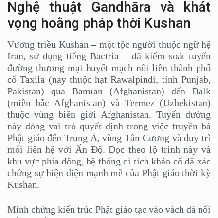
Nghệ thuật Gandhāra và khát
vọng hoằng pháp thời Kushan
Vương triều Kushan – một tộc người thuộc ngữ hệ
Iran, sử dụng tiếng Bactria – đã kiểm soát tuyến
đường thương mại huyết mạch nối liền thành phố
cổ Taxila (nay thuộc hạt Rawalpindi, tỉnh Punjab,
Pakistan) qua Bāmīān (Afghanistan) đến Balḵ
(miền bắc Afghanistan) và Termez (Uzbekistan)
thuộc vùng biên giới Afghanistan. Tuyến đường
này đóng vai trò quyết định trong việc truyền bá
Phật giáo đến Trung Á, vùng Tân Cương và duy trì
mối liên hệ với Ấn Độ. Dọc theo lộ trình này và
khu vực phía đông, hệ thống di tích khảo cổ đã xác
chứng sự hiện diện mạnh mẽ của Phật giáo thời kỳ
Kushan.
Minh chứng kiến trúc Phật giáo tạc vào vách đá nổi