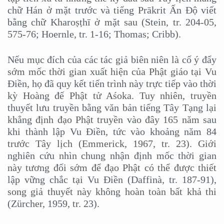
chữ Hán ở mặt trước và tiếng Prākrit Ấn Độ viết
bằng chữ Kharoṣṭhī ở mặt sau (Stein, tr. 204-05,
575-76; Hoernle, tr. 1-16; Thomas; Cribb).
Nếu mục đích của các tác giả biên niên là cố ý đẩy
sớm mốc thời gian xuất hiện của Phật giáo tại Vu
Điền, họ đã quy kết tiến trình này trực tiếp vào thời
kỳ Hoàng đế Phật tử Aśoka. Tuy nhiên, truyền
thuyết lưu truyền bằng văn bản tiếng Tây Tạng lại
khẳng định đạo Phật truyền vào đây 165 năm sau
khi thành lập Vu Điền, tức vào khoảng năm 84
trước Tây lịch (Emmerick, 1967, tr. 23). Giới
nghiên cứu nhìn chung nhận định mốc thời gian
này tương đối sớm để đạo Phật có thể được thiết
lập vững chắc tại Vu Điền (Daffinà, tr. 187-91),
song giả thuyết này không hoàn toàn bất khả thi
(Zürcher, 1959, tr. 23).