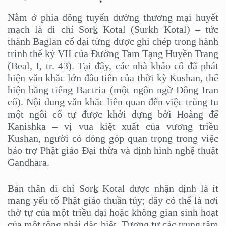
Nằm ở phía đông tuyến đường thương mại huyết
mạch là di chỉ Sorḵ Kotal (Surkh Kotal) – tức
thành Baḡlān cổ đại từng được ghi chép trong hành
trình thế kỷ VII của Đường Tam Tạng Huyền Trang
(Beal, I, tr. 43). Tại đây, các nhà khảo cổ đã phát
hiện văn khắc lớn đầu tiên của thời kỳ Kushan, thể
hiện bằng tiếng Bactria (một ngôn ngữ Đông Iran
cổ). Nội dung văn khắc liên quan đến việc trùng tu
một ngôi cổ tự được khởi dựng bởi Hoàng đế
Kanishka – vị vua kiệt xuất của vương triều
Kushan, người có đóng góp quan trọng trong việc
bảo trợ Phật giáo Đại thừa và định hình nghệ thuật
Gandhāra.
Bản thân di chỉ Sorḵ Kotal được nhận định là ít
mang yếu tố Phật giáo thuần túy; đây có thể là nơi
thờ tự của một triều đại hoặc không gian sinh hoạt
của một tông phái đặc biệt. Tương tự các trung tâm