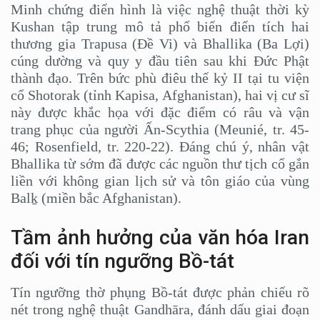
Minh chứng điển hình là việc nghệ thuật thời kỳ
Kushan tập trung mô tả phổ biến điển tích hai
thương gia Trapusa (Đề Vi) và Bhallika (Ba Lợi)
cúng dường và quy y đầu tiên sau khi Đức Phật
thành đạo. Trên bức phù điêu thế kỷ II tại tu viện
cổ Shotorak (tỉnh Kapisa, Afghanistan), hai vị cư sĩ
này được khắc họa với đặc điểm có râu và vận
trang phục của người Ấn-Scythia (Meunié, tr. 45-
46; Rosenfield, tr. 220-22). Đáng chú ý, nhân vật
Bhallika từ sớm đã được các nguồn thư tịch cổ gắn
liền với không gian lịch sử và tôn giáo của vùng
Balḵ (miền bắc Afghanistan).
Tầm ảnh hưởng của văn hóa Iran
đối với tín ngưỡng Bồ-tát
Tín ngưỡng thờ phụng Bồ-tát được phản chiếu rõ
nét trong nghệ thuật Gandhāra, đánh dấu giai đoạn