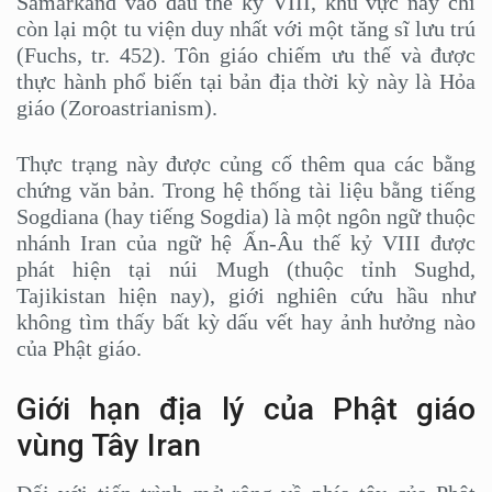
Samarkand vào đầu thế kỷ VIII, khu vực này chỉ
còn lại một tu viện duy nhất với một tăng sĩ lưu trú
(Fuchs, tr. 452). Tôn giáo chiếm ưu thế và được
thực hành phổ biến tại bản địa thời kỳ này là Hỏa
giáo (Zoroastrianism).
Thực trạng này được củng cố thêm qua các bằng
chứng văn bản. Trong hệ thống tài liệu bằng tiếng
Sogdiana (hay tiếng Sogdia) là một ngôn ngữ thuộc
nhánh Iran của ngữ hệ Ấn-Âu thế kỷ VIII được
phát hiện tại núi Mugh (thuộc tỉnh Sughd,
Tajikistan hiện nay), giới nghiên cứu hầu như
không tìm thấy bất kỳ dấu vết hay ảnh hưởng nào
của Phật giáo.
Giới hạn địa lý của Phật giáo
vùng Tây Iran