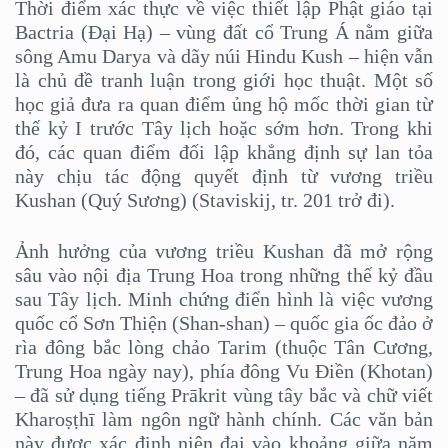
Thời điểm xác thực về việc thiết lập Phật giáo tại
Bactria (Đại Hạ) – vùng đất cổ Trung Á nằm giữa
sông Amu Darya và dãy núi Hindu Kush – hiện vẫn
là chủ đề tranh luận trong giới học thuật. Một số
học giả đưa ra quan điểm ủng hộ mốc thời gian từ
thế kỷ I trước Tây lịch hoặc sớm hơn. Trong khi
đó, các quan điểm đối lập khẳng định sự lan tỏa
này chịu tác động quyết định từ vương triều
Kushan (Quý Sương) (Staviskij, tr. 201 trở đi).
Ảnh hưởng của vương triều Kushan đã mở rộng
sâu vào nội địa Trung Hoa trong những thế kỷ đầu
sau Tây lịch. Minh chứng điển hình là việc vương
quốc cổ Sơn Thiện (Shan-shan) – quốc gia ốc đảo ở
rìa đông bắc lòng chảo Tarim (thuộc Tân Cương,
Trung Hoa ngày nay), phía đông Vu Điền (Khotan)
– đã sử dụng tiếng Prākrit vùng tây bắc và chữ viết
Kharoṣṭhī làm ngôn ngữ hành chính. Các văn bản
này được xác định niên đại vào khoảng giữa năm