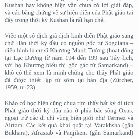
Kushan hay không hiện vẫn chưa có lời giải đáp,
và các bằng chứng về sự hiện diện của Phật giáo tại
đây trong thời kỳ Kushan là rất hạn chế.
Việc một số dịch giả dịch kinh điển Phật giáo sang
chữ Hán thời kỳ đầu có nguồn gốc từ Sogdiana –
điển hình là cư sĩ Khương Mạnh Tường (hoạt động
tại Lạc Dương từ năm 194 đến 199 sau Tây lịch,
với họ Khương biểu thị gốc gác từ Samarkand) –
khó có thể xem là minh chứng cho thấy Phật giáo
đã được thiết lập từ sớm tại bản địa (Zürcher,
1959, tr. 23).
Khảo cổ học hiện cũng chưa tìm thấy bất kỳ di tích
Phật giáo thời kỳ đầu nào ở phía bắc sông Oxus,
ngoại trừ các di chỉ vùng biên giới như Termez và
Airtam. Các kết quả khai quật tại Varakhsha (gần
Bukhara), Afrāsīāb và Panjikent (gần Samarkand)