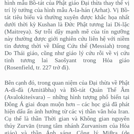
hình mẫu Bồ-tát của Phật giáo Đại thừa thay thế vị
trí lý tưởng của hình mẫu A-la-hán (Arhat). Vị Bồ-
tát tiêu biểu và thường xuyên được khắc họa nhất
dưới thời kỳ Kushan là Đức Phật tương lai Di-lặc
(Maitreya). Sự trỗi dậy mạnh mẽ của tín ngưỡng
này thường được giới nghiên cứu liên hệ với niềm
tin đương thời về Đấng Cứu thế (Messiah) trong
Do Thái giáo, cũng như giáo lý cứu rỗi về vị cứu
tinh tương lai Saošyant trong Hỏa giáo
(Rosenfield, tr. 227 trở đi).
Bên cạnh đó, trong quan niệm của Đại thừa về Phật
A-di-đà (Amitābha) và Bồ-tát Quán Thế Âm
(Avalokiteśvara) – những hình tượng phổ biến tại
Đông Á giai đoạn muộn hơn – các học giả đã phát
hiện dấu ấn ảnh hưởng từ các vị thần văn hóa Iran.
Cụ thể là thần Thời gian và Không gian nguyên
thủy Zurvān (trung tâm nhánh Zurvanism của Hỏa
giáo) và thần Ánh sáng, Công lý Miθra (de