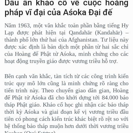
Dấu ấn khảo cổ về cuộc hoằng
pháp vĩ đại của Aśoka Đại đế
Năm 1963, một văn khắc toàn phần bằng tiếng Hy
Lạp được phát hiện tại Qandahār (Kandahār) –
thành phố lớn thứ hai của Afghanistan. Tư liệu này
được xác định là bản dịch một phần từ hai sắc chỉ
của Hoàng đế Phật tử Aśoka, minh chứng cho các
hoạt động truyền giáo được vương triều hỗ trợ.
Bên cạnh văn khắc, tàn tích từ các công trình kiến
trúc quy mô lớn cũng là minh chứng rõ ràng cho
tiến trình này. Theo chuyển giao dân gian, Hoàng
đế Phật tử Aśoka đã cho khởi dựng tới 84.000 bảo
tháp Phật giáo. Khảo cổ học ghi nhận các bảo tháp
thời kỳ Aśoka và giai đoạn kế vị vương triều đầu
tiên có phong cách kiến trúc khác biệt rõ rệt so với
hệ thống bảo tháp muộn hơn dưới thời vương triều
Kushan (Quý Sương).