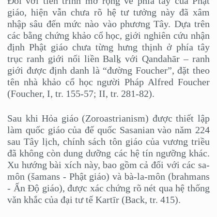
Đối với tiến trình mở rộng về phía tây của Phật
giáo, hiện vẫn chưa rõ hệ tư tưởng này đã xâm
nhập sâu đến mức nào vào phương Tây. Dựa trên
các bằng chứng khảo cổ học, giới nghiên cứu nhận
định Phật giáo chưa từng hưng thịnh ở phía tây
trục ranh giới nối liền Balḵ với Qandahār – ranh
giới được định danh là “đường Foucher”, đặt theo
tên nhà khảo cổ học người Pháp Alfred Foucher
(Foucher, I, tr. 155-57; II, tr. 281-82).
Sau khi Hỏa giáo (Zoroastrianism) được thiết lập
làm quốc giáo của đế quốc Sasanian vào năm 224
sau Tây lịch, chính sách tôn giáo của vương triều
đã không còn dung dưỡng các hệ tín ngưỡng khác.
Xu hướng bài xích này, bao gồm cả đối với các sa-
môn (šamans - Phật giáo) và bà-la-môn (brahmans
- Ấn Độ giáo), được xác chứng rõ nét qua hệ thống
văn khắc của đại tư tế Kartīr (Back, tr. 415).