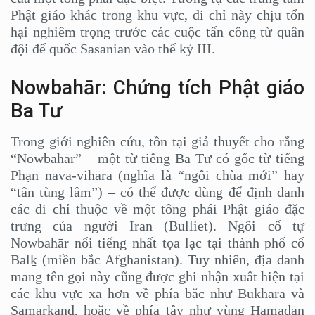
Phật giáo khác trong khu vực, di chỉ này chịu tổn
hại nghiêm trọng trước các cuộc tấn công từ quân
đội đế quốc Sasanian vào thế kỷ III.
Nowbahār: Chứng tích Phật giáo
Ba Tư
Trong giới nghiên cứu, tồn tại giả thuyết cho rằng
“Nowbahār” – một từ tiếng Ba Tư có gốc từ tiếng
Phạn nava-vihāra (nghĩa là “ngôi chùa mới” hay
“tân tùng lâm”) – có thể được dùng để định danh
các di chỉ thuộc về một tông phái Phật giáo đặc
trưng của người Iran (Bulliet). Ngôi cổ tự
Nowbahār nổi tiếng nhất tọa lạc tại thành phố cổ
Balḵ (miền bắc Afghanistan). Tuy nhiên, địa danh
mang tên gọi này cũng được ghi nhận xuất hiện tại
các khu vực xa hơn về phía bắc như Bukhara và
Samarkand, hoặc về phía tây như vùng Hamadān