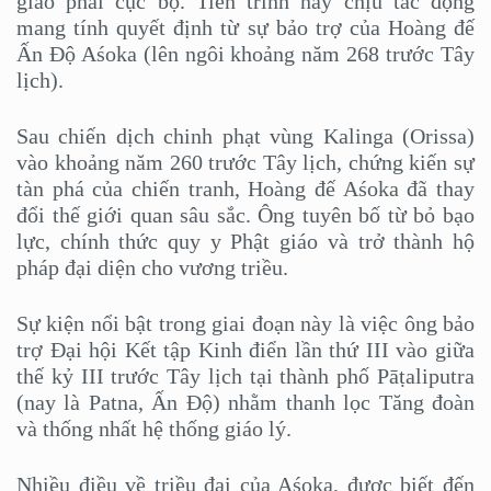
giáo phái cục bộ. Tiến trình này chịu tác động
mang tính quyết định từ sự bảo trợ của Hoàng đế
Ấn Độ Aśoka (lên ngôi khoảng năm 268 trước Tây
lịch).
Sau chiến dịch chinh phạt vùng Kalinga (Orissa)
vào khoảng năm 260 trước Tây lịch, chứng kiến sự
tàn phá của chiến tranh, Hoàng đế Aśoka đã thay
đổi thế giới quan sâu sắc. Ông tuyên bố từ bỏ bạo
lực, chính thức quy y Phật giáo và trở thành hộ
pháp đại diện cho vương triều.
Sự kiện nổi bật trong giai đoạn này là việc ông bảo
trợ Đại hội Kết tập Kinh điển lần thứ III vào giữa
thế kỷ III trước Tây lịch tại thành phố Pāṭaliputra
(nay là Patna, Ấn Độ) nhằm thanh lọc Tăng đoàn
và thống nhất hệ thống giáo lý.
Nhiều điều về triều đại của Aśoka, được biết đến