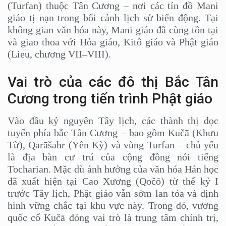
(Turfan) thuộc Tân Cương – nơi các tín đồ Mani
giáo tị nạn trong bối cảnh lịch sử biến động. Tại
không gian văn hóa này, Mani giáo đã cùng tồn tại
và giao thoa với Hỏa giáo, Kitô giáo và Phật giáo
(Lieu, chương VII–VIII).
Vai trò của các đô thị Bắc Tân
Cương trong tiến trình Phật giáo
Vào đầu kỷ nguyên Tây lịch, các thành thị dọc
tuyến phía bắc Tân Cương – bao gồm Kučā (Khưu
Từ), Qarāšahr (Yên Kỳ) và vùng Turfan – chủ yếu
là địa bàn cư trú của cộng đồng nói tiếng
Tocharian. Mặc dù ảnh hưởng của văn hóa Hán học
đã xuất hiện tại Cao Xương (Qočō) từ thế kỷ I
trước Tây lịch, Phật giáo vẫn sớm lan tỏa và định
hình vững chắc tại khu vực này. Trong đó, vương
quốc cổ Kučā đóng vai trò là trung tâm chính trị,