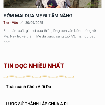
SỚM MAI ĐƯA MẸ ĐI TẮM NẮNG
Thơ - Văn
30/09/2025
Bao năm xuất gia nơi cửa thiền, lòng con vẫn luôn hướng về
Mẹ. Nay trở về thăm. Mẹ đã bước sang tuổi 93, mái tóc bạc
phơ...
TIN ĐỌC NHIỀU NHẤT
Toàn cảnh Chùa A Di Đà
LƯỢC SỬ THÀNH LẬP CHÙA A DI