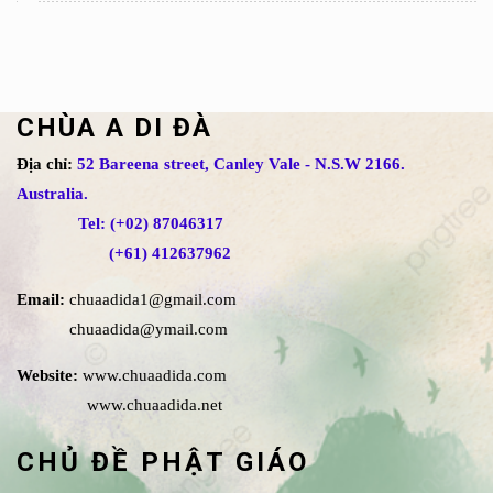
CHÙA A DI ĐÀ
Địa chỉ:
52 Bareena street, Canley Vale - N.S.W 2166.
Australia.
Tel: (+02) 87046317
(+61) 412637962
Email:
chuaadida1@gmail.com
chuaadida@ymail.com
Website:
www.chuaadida.com
www.chuaadida.net
CHỦ ĐỀ PHẬT GIÁO