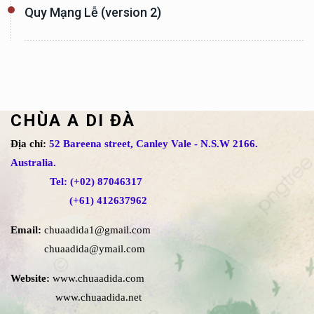
Quy Mạng Lễ (version 2)
CHÙA A DI ĐÀ
Địa chỉ:
52 Bareena street, Canley Vale - N.S.W 2166.
Australia.
Tel: (+02) 87046317
(+61) 412637962
Email:
chuaadida1@gmail.com
chuaadida@ymail.com
Website:
www.chuaadida.com
www.chuaadida.net