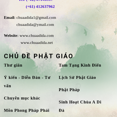
(+61) 412637962
Email:
chuaadida1@gmail.com
chuaadida@ymail.com
Website:
www.chuaadida.com
www.chuaadida.net
CHỦ ĐỀ PHẬT GIÁO
Thư giãn
Tam Tạng Kinh Điển
Ý kiến - Diễn Đàn - Tư
Lịch Sử Phật Giáo
vấn
Phật Pháp
Chuyên mục khác
Sinh Hoạt Chùa A Di
Môn Phong Pháp Phái
Đà