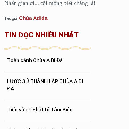
Nhân gian ơi... cõi mộng biết chăng là!
Chùa Adida
Tác giả:
TIN ĐỌC NHIỀU NHẤT
Toàn cảnh Chùa A Di Đà
LƯỢC SỬ THÀNH LẬP CHÙA A DI
ĐÀ
Tiểu sử cố Phật tử Tâm Biên