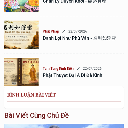
Chân Lý Duyên Khởi - 緣起真理
22/07/2026
Phật Pháp
Danh Lợi Như Phù Vân - 名利如浮雲
22/07/2026
Tam Tạng Kinh Điển
Phật Thuyết Đại A Di Đà Kinh
BÌNH LUẬN BÀI VIẾT
Bài Viết Cùng Chủ Đề