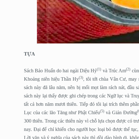
TỰA
(1)
(2)
Sách Bảo Huấn do hai ngài Diệu Hỷ
và Trúc Am
cùng
(3)
Khoảng niên hiệu Thần Hy
, tôi tới chùa Vân Cư, may
sách này đã lâu năm, nên bị mối mọt làm rách nát, đầu s
sách này lại thấy được ghi chép trong các Ngữ lục và Tru
tất cả hơn năm mươi thiên. Tiếp đó tôi lại trích thêm
(5)
(
Lục của các lão Tăng như Phật Chiếu
và Giản Ðường
300 thiên. Trong các thiên này vì chỗ lựa chọn được có tr
nay. Ðại để chỉ khiến cho người học loại bỏ được thế tục,
Lời văn và ý nghĩa của sách này thì dồi dào bình dị, khô