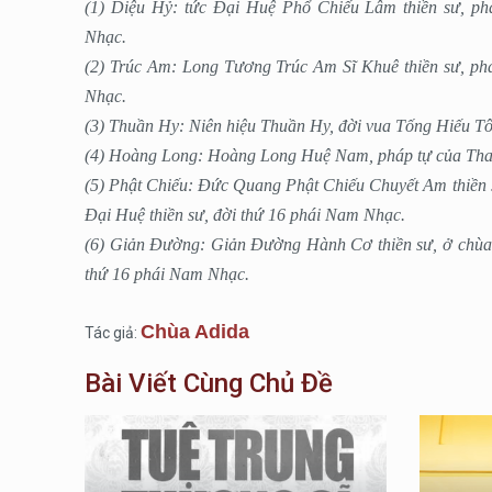
(1) Diệu Hỷ: tức Ðại Huệ Phổ Chiếu Lâm thiền sư, ph
Nhạc.
(2) Trúc Am: Long Tương Trúc Am Sĩ Khuê thiền sư, phá
Nhạc.
(3) Thuần Hy: Niên hiệu Thuần Hy, đời vua Tống Hiếu T
(4) Hoàng Long: Hoàng Long Huệ Nam, pháp tự của Than
(5) Phật Chiếu: Ðức Quang Phật Chiếu Chuyết Am thiền
Ðại Huệ thiền sư, đời thứ 16 phái Nam Nhạc.
(6) Giản Ðường: Giản Ðường Hành Cơ thiền sư, ở chùa
thứ 16 phái Nam Nhạc.
Chùa Adida
Tác giả:
Bài Viết Cùng Chủ Đề