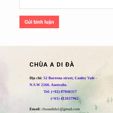
Gửi bình luận
CHÙA A DI ĐÀ
Địa chỉ:
52 Bareena street, Canley Vale -
N.S.W 2166. Australia.
Tel: (+02) 87046317
(+61) 412637962
Email:
chuaadida1@gmail.com