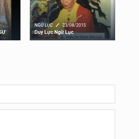
NGỮ
Cản
NGỮ LỤC
23/08/2015
SƯ
Duy Lực Ngữ Lục
(景 