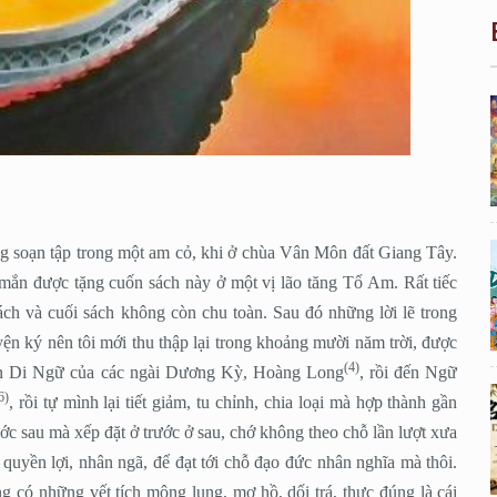
 soạn tập trong một am cỏ, khi ở chùa Vân Môn đất Giang Tây.
 mắn được tặng cuốn sách này ở một vị lão tăng Tổ Am. Rất tiếc
ách và cuối sách không còn chu toàn. Sau đó những lời lẽ trong
yện ký nên tôi mới thu thập lại trong khoảng mười năm trời, được
(4)
 phần Di Ngữ của các ngài Dương Kỳ, Hoàng Long
, rồi đến Ngữ
6)
, rồi tự mình lại tiết giảm, tu chỉnh, chia loại mà hợp thành gần
ước sau mà xếp đặt ở trước ở sau, chớ không theo chỗ lần lượt xưa
 quyền lợi, nhân ngã, để đạt tới chỗ đạo đức nhân nghĩa mà thôi.
ng có những vết tích mông lung, mơ hồ, dối trá, thực đúng là cái