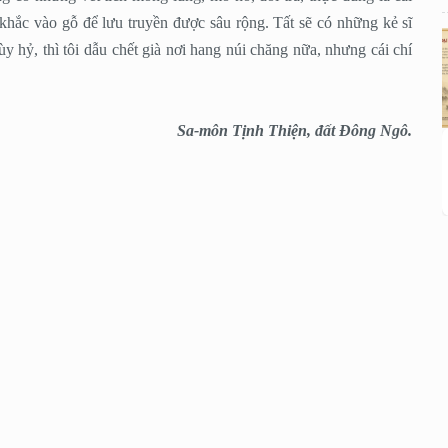
khắc vào gỗ để lưu truyền được sâu rộng. Tất sẽ có những kẻ sĩ
y hỷ, thì tôi dẫu chết già nơi hang núi chăng nữa, nhưng cái chí
Sa-môn Tịnh Thiện, đất Ðông Ngô.