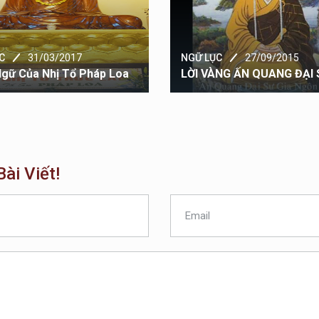
C
31/03/2017
NGỮ LỤC
27/09/2015
gữ Của Nhị Tổ Pháp Loa
LỜI VÀNG ẤN QUANG ĐẠI 
ài Viết!