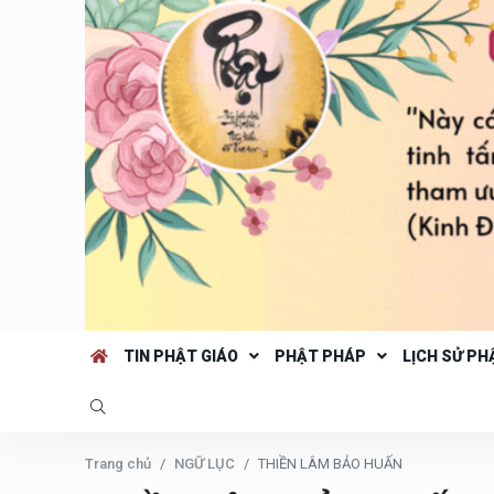
TIN PHẬT GIÁO
PHẬT PHÁP
LỊCH SỬ PH
Trang chủ
NGỮ LỤC
THIỀN LÂM BẢO HUẤN