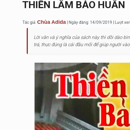
THIỀN LÂM BẢO HUẤN
Chùa Adida
Tác giả:
| Ngày đăng: 14/09/2019
| Lượt xe
Lời văn và ý nghĩa của sách này thì dồi dào bì
trá, thực đúng là cái đầu mối để giúp người vào