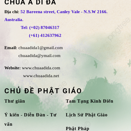
CHÙA A DI ĐÀ
Địa chỉ:
52 Bareena street, Canley Vale - N.S.W 2166.
Australia.
Tel: (+02) 87046317
(+61) 412637962
Email:
chuaadida1@gmail.com
chuaadida@ymail.com
Website:
www.chuaadida.com
www.chuaadida.net
CHỦ ĐỀ PHẬT GIÁO
Thư giãn
Tam Tạng Kinh Điển
Ý kiến - Diễn Đàn - Tư
Lịch Sử Phật Giáo
vấn
Phật Pháp