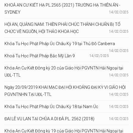
KHOÁ AN CƯ KIẾT HẠ PL.2565 (2021) TRƯỜNG HẠ THIÊN ẤN -
SYDNEY
14/02/2025
HỘI AN, QUẢNG NAM: THIỀN PHÁI CHÚC THÁNH CHUẨN BỊ TỔ
CHỨC VỀ NGUỒN, HỘI THẢO KHOA HỌC
14/02/2025
Khóa Tu Học Phật Pháp Úc Châu Kỳ 19 tại Thủ Đô Canberra
14/02/2025
Khoá Tu Học Phật Pháp Bắc Mỹ Lần 9
14/02/2025
Khóa An Cư Kiết Đông kỳ 20 của Giáo Hội PGVNTN Hải Ngoại tại
UĐL-TTL
14/02/2025
Ngày 20/09/2019 KHAI MẠC ĐẠI HỘI KHOÁNG ĐẠI KỲ VI GIÁO HỘI
PGVNTNHN TẠI UĐL-TTL
14/02/2025
Khóa Tu Học Phật Pháp Úc Châu Kỳ 18 tại Nam Úc
14/02/2025
ĐAI LỄ VU LAN TẠI CHÙA A DI ĐÀ PL. 2562 (2018)
14/02/2025
Khóa An Cư Kiết Đông kỳ 19 của Giáo Hội PGVNTN Hải Ngoại tại