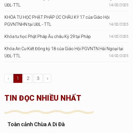
UĐL-TTL
14/02/2025
KHÓA TU HỌC PHẬT PHÁP ÚC CHÂU KỲ 17 của Giáo Hội
PGVNTNHN tại UĐL - TTL
14/02/2025
Khóa tu học Phật Pháp Âu châu Kỳ 29 tại Pháp
14/02/2025
Khóa An Cư Kiết Đông kỳ 18 của Giáo Hội PGVNTN Hải Ngoại tại
UĐL-TTL
14/02/2025
‹
1
2
3
›
TIN ĐỌC NHIỀU NHẤT
Toàn cảnh Chùa A Di Đà