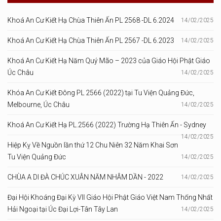
Khoá An Cư Kiết Hạ Chùa Thiên Ấn PL 2568 -DL 6.2024
14/02/2025
Khoá An Cư Kiết Hạ Chùa Thiên Ấn PL 2567 -DL 6.2023
14/02/2025
Khoá An Cư Kiết Hạ Năm Quý Mão – 2023 của Giáo Hội Phật Giáo
Úc Châu
14/02/2025
Khóa An Cư Kiết Đông PL 2566 (2022) tại Tu Viện Quảng Đức,
Melbourne, Úc Châu
14/02/2025
Khoá An Cư Kiết Hạ PL.2566 (2022) Trường Hạ Thiên Ấn - Sydney
14/02/2025
Hiệp Kỵ Về Nguồn lần thứ 12 Chu Niên 32 Năm Khai Sơn
Tu Viện Quảng Đức
14/02/2025
CHÙA A DI ĐÀ CHÚC XUÂN NĂM NHÂM DẦN - 2022
14/02/2025
Đại Hội Khoáng Đại Kỳ VII Giáo Hội Phật Giáo Việt Nam Thống Nhất
Hải Ngoại tại Úc Đại Lợi-Tân Tây Lan
14/02/2025