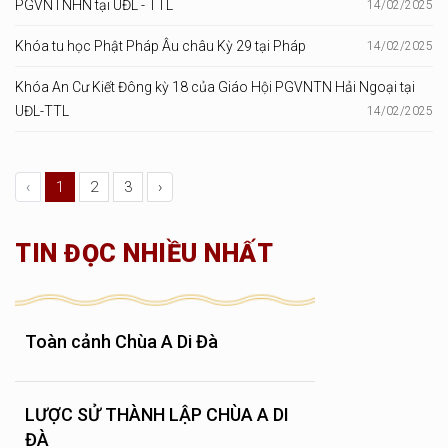
PGVNTNHN tại UĐL - TTL
14/02/2025
Khóa tu học Phật Pháp Âu châu Kỳ 29 tại Pháp
14/02/2025
Khóa An Cư Kiết Đông kỳ 18 của Giáo Hội PGVNTN Hải Ngoại tại
UĐL-TTL
14/02/2025
‹
1
2
3
›
TIN ĐỌC NHIỀU NHẤT
Toàn cảnh Chùa A Di Đà
LƯỢC SỬ THÀNH LẬP CHÙA A DI
ĐÀ