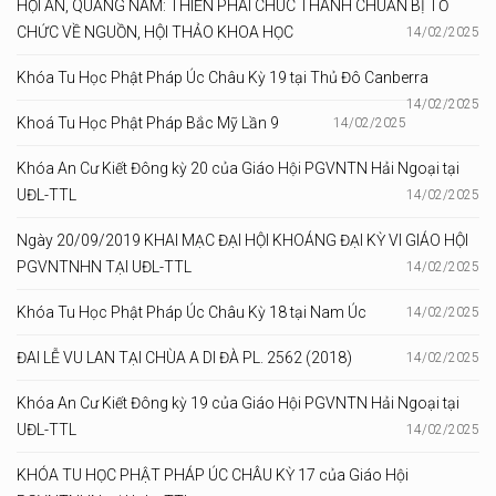
HỘI AN, QUẢNG NAM: THIỀN PHÁI CHÚC THÁNH CHUẨN BỊ TỔ
CHỨC VỀ NGUỒN, HỘI THẢO KHOA HỌC
14/02/2025
Khóa Tu Học Phật Pháp Úc Châu Kỳ 19 tại Thủ Đô Canberra
14/02/2025
Khoá Tu Học Phật Pháp Bắc Mỹ Lần 9
14/02/2025
Khóa An Cư Kiết Đông kỳ 20 của Giáo Hội PGVNTN Hải Ngoại tại
UĐL-TTL
14/02/2025
Ngày 20/09/2019 KHAI MẠC ĐẠI HỘI KHOÁNG ĐẠI KỲ VI GIÁO HỘI
PGVNTNHN TẠI UĐL-TTL
14/02/2025
Khóa Tu Học Phật Pháp Úc Châu Kỳ 18 tại Nam Úc
14/02/2025
ĐAI LỄ VU LAN TẠI CHÙA A DI ĐÀ PL. 2562 (2018)
14/02/2025
Khóa An Cư Kiết Đông kỳ 19 của Giáo Hội PGVNTN Hải Ngoại tại
UĐL-TTL
14/02/2025
KHÓA TU HỌC PHẬT PHÁP ÚC CHÂU KỲ 17 của Giáo Hội