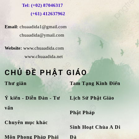
Tel: (+02) 87046317
(+61) 412637962
Email:
chuaadida1@gmail.com
chuaadida@ymail.com
Website:
www.chuaadida.com
www.chuaadida.net
CHỦ ĐỀ PHẬT GIÁO
Thư giãn
Tam Tạng Kinh Điển
Ý kiến - Diễn Đàn - Tư
Lịch Sử Phật Giáo
vấn
Phật Pháp
Chuyên mục khác
Sinh Hoạt Chùa A Di
Môn Phong Pháp Phái
Đà