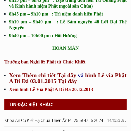
8h15 pm – 8h45 pm : Đạo tràng đón nén Từ Quang Phật
và Kinh hành niệm Phật (ngoài sân Chùa)
8h45 pm – 9h10 pm : Trì niệm danh hiệu Phật
9h10 pm – 9h40 pm : Lễ Sám nguyện 48 Lời Đại Thệ
Nguyện
9h40 pm – 10h00 pm : Hồi Hướng
HOÀN MÃN
Trưởng ban Nghi lễ: Phật tử Chúc Khiết
Xem Thêm chi tiết Tại đây
và
hình Lễ vía Phật
A Di Đà 03.01.2015 Tại đây
Xem hình Lễ Vía Phật A Di Đà 20.12.2013
TIN ĐẶC BIỆT KHÁC:
Khoá An Cư Kiết Hạ Chùa Thiên Ấn PL 2568 -DL 6.2024
14/02/2025