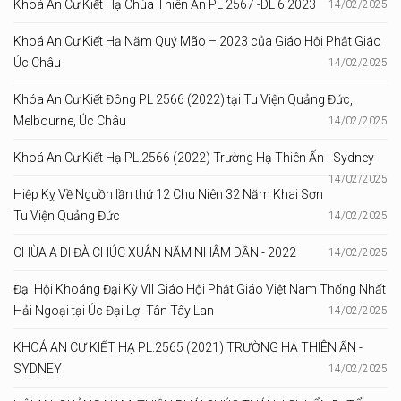
Khoá An Cư Kiết Hạ Chùa Thiên Ấn PL 2567 -DL 6.2023
14/02/2025
Khoá An Cư Kiết Hạ Năm Quý Mão – 2023 của Giáo Hội Phật Giáo
Úc Châu
14/02/2025
Khóa An Cư Kiết Đông PL 2566 (2022) tại Tu Viện Quảng Đức,
Melbourne, Úc Châu
14/02/2025
Khoá An Cư Kiết Hạ PL.2566 (2022) Trường Hạ Thiên Ấn - Sydney
14/02/2025
Hiệp Kỵ Về Nguồn lần thứ 12 Chu Niên 32 Năm Khai Sơn
Tu Viện Quảng Đức
14/02/2025
CHÙA A DI ĐÀ CHÚC XUÂN NĂM NHÂM DẦN - 2022
14/02/2025
Đại Hội Khoáng Đại Kỳ VII Giáo Hội Phật Giáo Việt Nam Thống Nhất
Hải Ngoại tại Úc Đại Lợi-Tân Tây Lan
14/02/2025
KHOÁ AN CƯ KIẾT HẠ PL.2565 (2021) TRƯỜNG HẠ THIÊN ẤN -
SYDNEY
14/02/2025