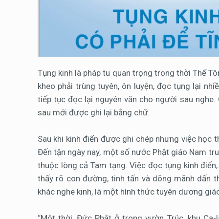
Tụng kinh là pháp tu quan trọng trong thời Thế Tôn
kheo phải trùng tuyên, ôn luyện, đọc tụng lại nhi
tiếp tục đọc lại nguyên văn cho người sau nghe
sau mới được ghi lại bằng chữ.
Sau khi kinh điển được ghi chép nhưng việc học t
Đến tận ngày nay, một số nước Phật giáo Nam truy
thuộc lòng cả Tam tạng. Việc đọc tụng kinh điển, t
thấy rõ con đường, tinh tấn và dõng mãnh dấn t
khác nghe kinh, là một hình thức tuyên dương giá
“Một thời, Đức Phật ở trong vườn Trúc, khu Ca-l