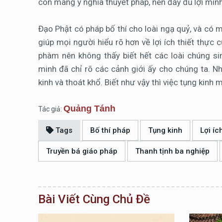
còn mang ý nghĩa thuyết pháp, nên đầy đủ lợi mình
Đạo Phật có pháp bố thí cho loài ngạ quỷ, và có m
giúp mọi người hiểu rõ hơn về lợi ích thiết thực 
phàm nên không thấy biết hết các loài chúng si
minh đã chỉ rõ các cảnh giới ấy cho chúng ta. Nh
kinh và thoát khổ. Biết như vậy thì việc tụng kinh
Quảng Tánh
Tác giả:
Tags
Bố thí pháp
Tụng kinh
Lợi íc
Truyền bá giáo pháp
Thanh tịnh ba nghiệp
Bài Viết Cùng Chủ Đề