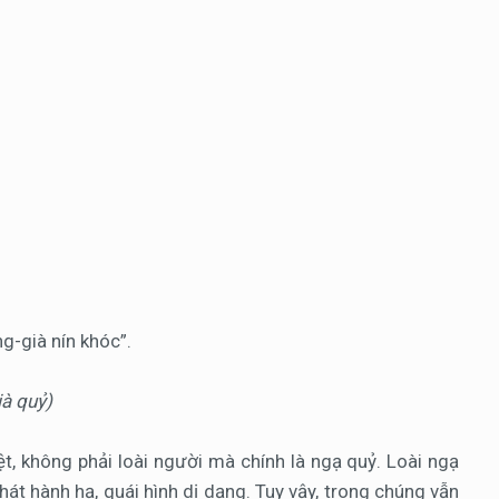
g-già nín khóc”.
ià quỷ)
ệt, không phải loài người mà chính là ngạ quỷ. Loài ngạ
hát hành hạ, quái hình dị dạng. Tuy vậy, trong chúng vẫn