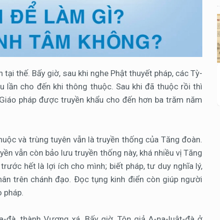
 tại thế. Bấy giờ, sau khi nghe Phật thuyết pháp, các Tỳ-
ều lần cho đến khi thông thuộc. Sau khi đã thuộc rồi thì
. Giáo pháp được truyền khẩu cho đến hơn ba trăm năm
huộc và trùng tuyên vẫn là truyền thống của Tăng đoàn.
ền vẫn còn bảo lưu truyền thống này, khá nhiều vị Tăng
rước hết là lợi ích cho mình; biết pháp, tư duy nghĩa lý,
hân trên chánh đạo. Đọc tụng kinh điển còn giúp người
o pháp.
a-đà, thành Vương xá. Bấy giờ, Tôn giả A-na-luật-đà ở