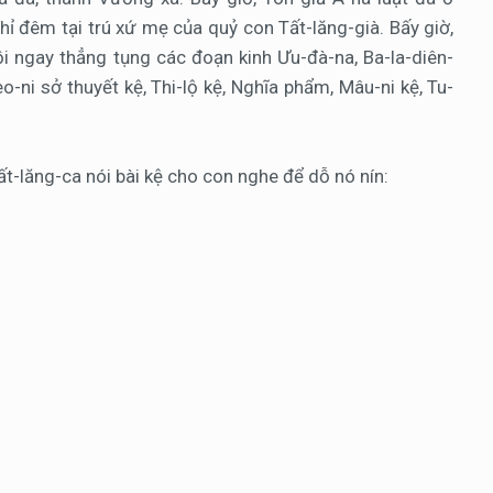
ỉ đêm tại trú xứ mẹ của quỷ con Tất-lăng-già. Bấy giờ,
ồi ngay thẳng tụng các đoạn kinh Ưu-đà-na, Ba-la-diên-
o-ni sở thuyết kệ, Thi-lộ kệ, Nghĩa phẩm, Mâu-ni kệ, Tu-
t-lăng-ca nói bài kệ cho con nghe để dỗ nó nín: