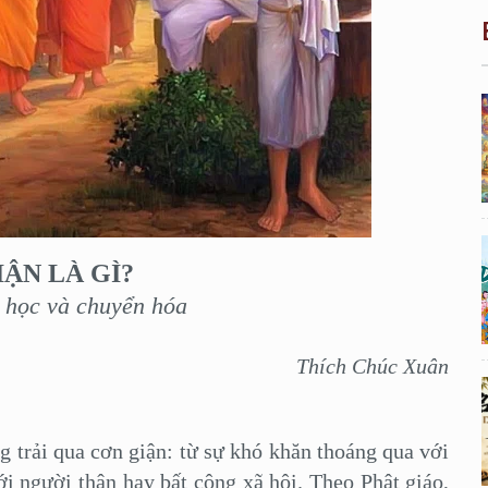
IẬN LÀ GÌ?
 học và chuyển hóa
Thích Chúc Xuân
rải qua cơn giận: từ sự khó khăn thoáng qua với
i người thân hay bất công xã hội. Theo Phật giáo,