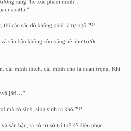
ta tưởng rằng "họ xúc phạm mình
”
.
paṃ anattā.”
(
)
hì các sắc đó không phải là tự ngã.”
²
à sân hận không còn nặng nề như trước.
i mình thích, cái mình cho là quan trọng. Khi
ayā jāti…”
(
)
 mà có sinh, sinh sinh ra khổ.”
³
sân hận, ta có cơ sở trí tuệ để điều phục.