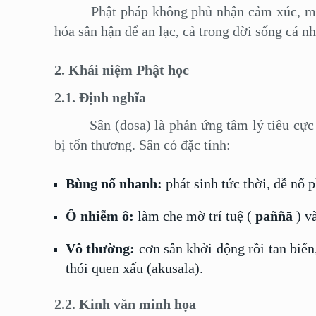
Phật pháp không phủ nhận cảm xúc, mà ch
hóa sân hận để an lạc, cả trong đời sống cá 
2. Khái niệm Phật học
2.1. Định nghĩa
Sân (dosa) là phản ứng tâm lý tiêu cực khi 
bị tổn thương. Sân có đặc tính:
Bùng nổ nhanh:
phát sinh tức thời, dễ nổ p
Ô nhiễm ô:
làm che mờ trí tuệ (
paññā
) và
Vô thường:
cơn sân khởi động rồi tan biế
thói quen xấu (akusala).
2.2. Kinh văn minh họa