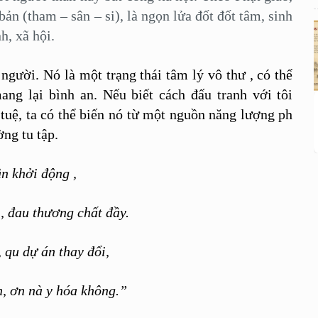
bản (tham – sân – si), là ngọn lửa đốt đốt tâm, sinh
h, xã hội.
ười. Nó là một trạng thái tâm lý vô
thư
, có thể
ang lại bình an. Nếu biết cách
đấu tranh
với tôi
 tuệ, ta có
thể
biến nó từ một nguồn năng lượng ph
ng tu tập.
ận khởi
động
,
, đau thương chất đầy.
, qu dự
án thay đổi,
,
ơn nà
y
hóa không.”