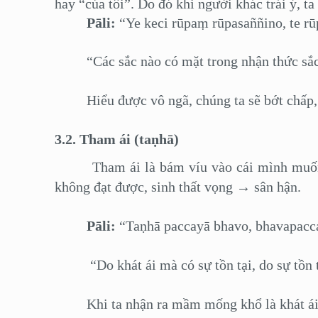
hay “của tôi”. Do đó khi người khác trái ý, 
Pāli:
“Ye keci rūpaṃ rūpasaññino, te rū
“Các sắc nào có mặt trong nhận thức sắc, t
Hiểu được vô ngã, chúng ta sẽ bớt chấp, v
3.2. Tham ái (taṇhā)
Tham ái là bám víu vào cái mình muốn, cá
không đạt được, sinh thất vọng → sân hận.
Pāli:
“Taṇhā paccayā bhavo, bhavapacc
“Do khát ái mà có sự tồn tại, do sự tồn tại
Khi ta nhận ra mầm mống khổ là khát ái và 