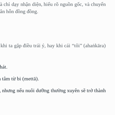
ỉ dạy nhận diện, hiểu rõ nguồn gốc, và chuyển
nhân hỗn đồng đồng.
ta gặp điều trái ý, hay khi cái “tôi” (ahaṅkāra)
hát.
 tâm từ bi (mettā).
n, nhưng nếu nuôi dưỡng thường xuyên sẽ trở thành