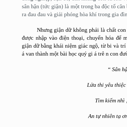
sân hận (tức giận) là một trong ba độc tố căn 
ra đau đau và giải phóng hòa khí trong gia đìn
Nhưng giận dữ không phải là chất con ng
được
nhập
vào điện
thoại, chuyển hóa để m
giận
dữ
bằng khái niệm giác ngộ, từ bi và trí
á
van thành một bài học quý gi
á
trê
n con
đườ
“
Sân h
Lửa
thi
yêu
thiệc
Tìm kiếm nhì
An tự nhiên tạ
ơn