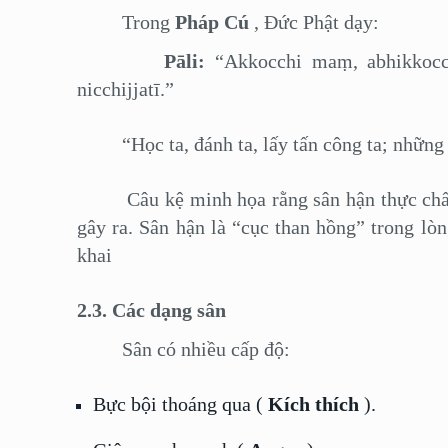
Trong
Pháp Cú
, Đức Phật dạy:
Pāli:
“Akkocchi maṃ, abhikkocc
nicchijjatī.”
“Học ta, đánh ta, lấy tấn công ta; những a
Câu kệ minh họa rằng sân hận thực chất 
gây ra. Sân hận là “cục than hồng” trong lò
khai
2.3. Các dạng sân
Sân có nhiều cấp độ:
Bực bội thoáng qua (
Kích thích
).