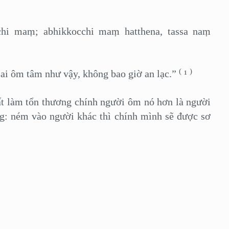
hi maṃ; abhikkocchi maṃ hatthena, tassa naṃ
(
)
i ôm tâm như vậy, không bao giờ an lạc.”
¹
làm tổn thương chính người ôm nó hơn là người
ng: ném vào người khác thì chính mình sẽ được sơ