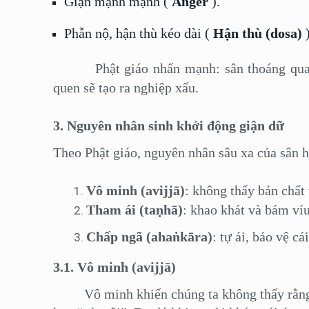
Giận mạnh mạnh (
Anger
).
Phẫn nộ, hận thù kéo dài (
Hận thù (dosa)
)
Phật giáo nhấn mạnh: sân thoáng qua có 
quen sẽ tạo ra nghiệp xấu.
3. Nguyên nhân sinh khởi động giận dữ
Theo Phật giáo, nguyên nhân sâu xa của sân h
Vô minh (avijjā
)
:
không thấy bản chất 
Tham ái (taṇhā)
:
khao khát và bám víu 
Chấp ngã (ahaṅkāra)
:
tự ái, bảo vệ cá
3.1. Vô minh (avijjā)
Vô minh khiến chúng ta không thấy rằng th