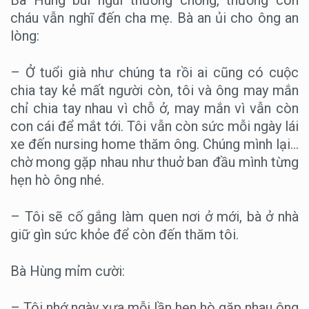
Bà Hùng bùi ngùi thương chồng, thương con
cháu vẫn nghĩ đến cha mẹ. Bà an ủi cho ông an
lòng:
– Ở tuổi già như chúng ta rồi ai cũng có cuộc
chia tay kẻ mất người còn, tôi và ông may mắn
chỉ chia tay nhau vì chỗ ở, may mắn vì vẫn còn
con cái để mắt tới. Tôi vẫn còn sức mỗi ngày lái
xe đến nursing home thăm ông. Chúng mình lại…
chờ mong gặp nhau như thuở ban đầu mình từng
hẹn hò ông nhé.
– Tôi sẽ cố gắng làm quen nơi ở mới, bà ở nhà
giữ gìn sức khỏe để còn đến thăm tôi.
Bà Hùng mỉm cười:
– Tôi nhớ ngày xưa mỗi lần hẹn hò gặp nhau ông