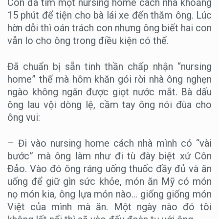
Con đã tìm một nursing home cách nhà khoảng
15 phút để tiện cho bà lái xe đến thăm ông. Lúc
hờn dỗi thì oán trách con nhưng ông biết hai con
vẫn lo cho ông trong điều kiện có thể.
Đã chuẩn bị sẵn tinh thần chấp nhận “nursing
home” thế mà hôm khăn gói rời nhà ông nghẹn
ngào không ngăn được giọt nước mắt. Bà dấu
ông lau vội dòng lệ, cầm tay ông nói đùa cho
ông vui:
– Đi vào nursing home cách nhà mình có “vài
bước” mà ông làm như đi tù đày biệt xứ Côn
Đảo. Vào đó ông ráng uống thuốc đầy đủ và ăn
uống để giữ gìn sức khỏe, món ăn Mỹ có món
nọ món kia, ông lựa món nào… giống giống món
Việt của mình mà ăn. Một ngày nào đó tôi