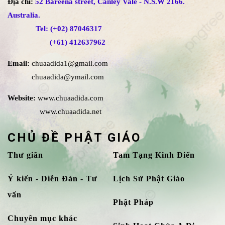
Địa chỉ:
52 Bareena street, Canley Vale - N.S.W 2166.
Australia.
Tel: (+02) 87046317
(+61) 412637962
Email:
chuaadida1@gmail.com
chuaadida@ymail.com
Website:
www.chuaadida.com
www.chuaadida.net
CHỦ ĐỀ PHẬT GIÁO
Thư giãn
Tam Tạng Kinh Điển
Ý kiến - Diễn Đàn - Tư
Lịch Sử Phật Giáo
vấn
Phật Pháp
Chuyên mục khác