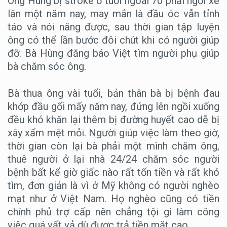
Ông Hùng bị stroke ở tuổi ngoài 70 phải ngồi xe
lăn một năm nay, may mắn là đầu óc vẫn tỉnh
táo và nói năng được, sau thời gian tập luyện
ông có thể lần bước đôi chút khi có người giúp
đỡ. Bà Hùng đăng báo Việt tìm người phụ giúp
bà chăm sóc ông.
Bà thua ông vài tuổi, bản thân bà bị bệnh đau
khớp đầu gối mấy năm nay, đứng lên ngồi xuống
đều khó khăn lại thêm bị đường huyết cao dễ bị
xây xẩm mệt mỏi. Người giúp việc làm theo giờ,
thời gian còn lại bà phải một mình chăm ông,
thuê người ở lại nhà 24/24 chăm sóc người
bệnh bất kể giờ giấc nào rất tốn tiền và rất khó
tìm, đơn giản là vì ở Mỹ không có người nghèo
mạt như ở Việt Nam. Họ nghèo cũng có tiền
chính phủ trợ cấp nên chẳng tội gì làm công
việc quá vất vả dù được trả tiền mặt cao.