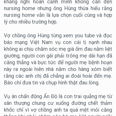
khăng nghĩ hoàn cảnh mình không cần đến
nursing home nhưng ông Hùng thừa hiểu rằng
nursing home vẫn là lựa chọn cuối cùng và hợp
lý cho nhiều trường hợp.
Vợ chồng ông Hùng từng xem you tube và đọc
báo mạng Việt Nam vụ con cái tị nạnh nhau
không ai chịu chăm sóc mẹ già ốm đau nằm liệt
giường, người con gái phải trông mẹ dài hạn đã
căng thẳng và bực tức để người mẹ bệnh hoạn
này ra ngoài hiên nhà nằm cho hàng xóm biết
rằng các anh chị đã chẳng ai đoái hoài đến mẹ.
Báo chí đưa tin và chụp hình thật đau lòng.
Vụ án chấn động Ấn Độ là con trai quẳng mẹ từ
sân thượng chung cư xuống đường chết thảm
khốc chỉ vì vợ chồng anh ta quá mệt mỏi căng