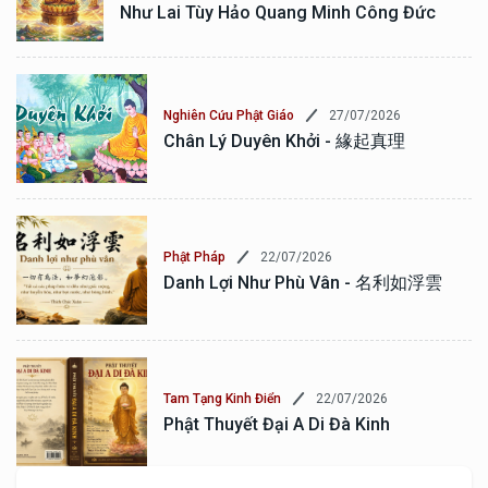
Như Lai Tùy Hảo Quang Minh Công Đức
27/07/2026
Nghiên Cứu Phật Giáo
Chân Lý Duyên Khởi - 緣起真理
22/07/2026
Phật Pháp
Danh Lợi Như Phù Vân - 名利如浮雲
22/07/2026
Tam Tạng Kinh Điển
Phật Thuyết Đại A Di Đà Kinh