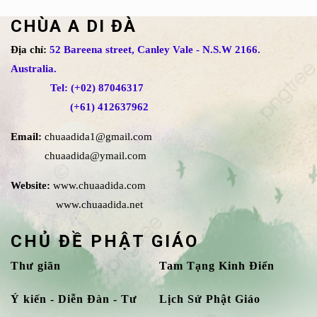
CHÙA A DI ĐÀ
Địa chỉ:
52 Bareena street, Canley Vale - N.S.W 2166.
Australia.
Tel: (+02) 87046317
(+61) 412637962
Email:
chuaadida1@gmail.com
chuaadida@ymail.com
Website:
www.chuaadida.com
www.chuaadida.net
CHỦ ĐỀ PHẬT GIÁO
Thư giãn
Tam Tạng Kinh Điển
Ý kiến - Diễn Đàn - Tư
Lịch Sử Phật Giáo