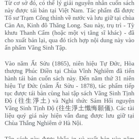
Từ cơ sở đó, có thể lý giải nguyên nhân cuốn sách
này được tái bản tại Việt Nam. Tác phẩm đã được
Tổ sư Trạm Công thỉnh về nước và lưu giữ tại chùa
Càn An, Kinh đô Thăng Long. Sau này, trụ trì - Tỳ
khưu Thanh Cẩm (hoặc một vị tăng sĩ khác) - đã
cho xuất bản lại, qua đó tích hợp nội dung này vào
ấn phẩm Vãng Sinh Tập.
Vào năm Ất Sửu (1865), niên hiệu Tự Đức, Hòa
thượng Phúc Điền tại Chùa Vĩnh Nghiêm đã tiến
hành tái bản cuốn sách này. Đến năm thứ 31 niên
hiệu Tự Đức (năm Ất Sửu - 1878), tác phẩm tiếp
tục được tái bản cùng hai tập sách Vãng Sinh Tịnh
Độ (往生淨土) và Nghi thức Sám Hối nguyện
Vãng Sinh Tịnh Độ (往生淨土懺悔願儀). Các tài
liệu quý giá này hiện vẫn đang được lưu giữ tại
Chùa Thắng Nghiêm ở Hà Nội.
Tập sách này được khắc in và xuất bản vào năm