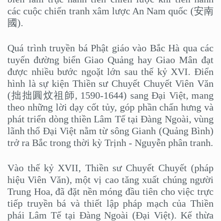
các cuộc chiến tranh xâm lược An Nam quốc (安南
國).
Quá trình truyền bá Phật giáo vào Bắc Hà qua các
tuyến đường biển Giao Quảng hay Giao Mân đạt
được nhiều bước ngoặt lớn sau thế kỷ XVI. Điển
hình là sự kiện Thiền sư Chuyết Chuyết Viên Văn
(拙拙圓炆祖師, 1590-1644) sang Đại Việt, mang
theo những lời dạy cốt tủy, góp phần chấn hưng và
phát triển dòng thiền Lâm Tế tại Đàng Ngoài, vùng
lãnh thổ Đại Việt nằm từ sông Gianh (Quảng Bình)
trở ra Bắc trong thời kỳ Trịnh - Nguyễn phân tranh.
Vào thế kỷ XVII, Thiền sư Chuyết Chuyết (pháp
hiệu Viên Văn), một vị cao tăng xuất chúng người
Trung Hoa, đã đặt nền móng đầu tiên cho việc trực
tiếp truyền bá và thiết lập pháp mạch của Thiền
phái Lâm Tế tại Đàng Ngoài (Đại Việt). Kế thừa