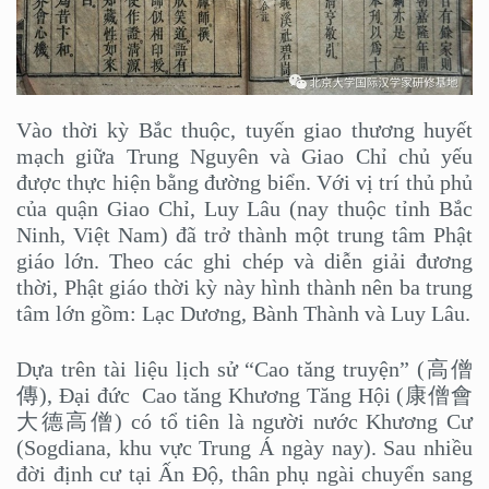
Vào thời kỳ Bắc thuộc, tuyến giao thương huyết
mạch giữa Trung Nguyên và Giao Chỉ chủ yếu
được thực hiện bằng đường biển. Với vị trí thủ phủ
của quận Giao Chỉ, Luy Lâu (nay thuộc tỉnh Bắc
Ninh, Việt Nam) đã trở thành một trung tâm Phật
giáo lớn. Theo các ghi chép và diễn giải đương
thời, Phật giáo thời kỳ này hình thành nên ba trung
tâm lớn gồm: Lạc Dương, Bành Thành và Luy Lâu.
Dựa trên tài liệu lịch sử “Cao tăng truyện” (高僧
傳), Đại đức Cao tăng Khương Tăng Hội (康僧會
大德高僧) có tổ tiên là người nước Khương Cư
(Sogdiana, khu vực Trung Á ngày nay). Sau nhiều
đời định cư tại Ấn Độ, thân phụ ngài chuyển sang