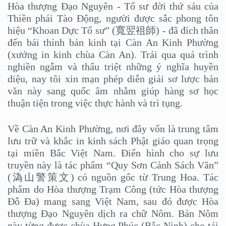
Hòa thượng Đạo Nguyên - Tổ sư đời thứ sáu của
Thiền phái Tào Động, người được sắc phong tôn
hiệu “Khoan Dực Tổ sư” (寬翌祖師) - đã đích thân
đến bái thỉnh bản kinh tại Càn An Kinh Phường
(xưởng in kinh chùa Càn An). Trải qua quá trình
nghiền ngẫm và thấu triệt những ý nghĩa huyền
diệu, nay tôi xin mạn phép diễn giải sơ lược bản
văn này sang quốc âm nhằm giúp hàng sơ học
thuận tiện trong việc thực hành và trì tụng.
Về Càn An Kinh Phường, nơi đây vốn là trung tâm
lưu trữ và khắc in kinh sách Phật giáo quan trọng
tại miền Bắc Việt Nam. Điển hình cho sự lưu
truyền này là tác phẩm “Quy Sơn Cảnh Sách Văn”
(溈山警策文) có nguồn gốc từ Trung Hoa. Tác
phẩm do Hòa thượng Trạm Công (tức Hòa thượng
Đỗ Đa) mang sang Việt Nam, sau đó được Hòa
thượng Đạo Nguyên dịch ra chữ Nôm. Bản Nôm
này từng được chùa Hưng Phúc (Bắc Ninh) cho tái