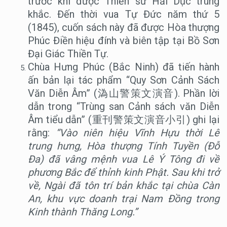
trước khi được Thiền sư Hải Dục trùng
khắc. Đến thời vua Tự Đức năm thứ 5
(1845), cuốn sách này đã được Hòa thượng
Phúc Điền hiệu đính và biên tập tại Bồ Sơn
Đại Giác Thiền Tự.
Chùa Hưng Phúc (Bắc Ninh) đã tiến hành
ấn bản lại tác phẩm “Quy Sơn Cảnh Sách
Văn Diễn Âm” (溈山警策文演音). Phần lời
dẫn trong “Trùng san Cảnh sách văn Diễn
Âm tiểu dẫn” (重刊警策文演音小引) ghi lại
rằng:
“Vào niên hiệu Vĩnh Hựu thời Lê
trung hưng, Hòa thượng Tính Tuyền (Đỗ
Đa) đã vâng mệnh vua Lê Ý Tông đi về
phương Bắc để thỉnh kinh Phật. Sau khi trở
về, Ngài đã tôn trí bản khắc tại chùa Càn
An, khu vực doanh trại Nam Đồng trong
Kinh thành Thăng Long.”