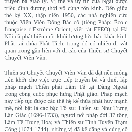
truyền bá giáo lý. Vị thế và uy tín của Ngài được
triều đình đương thời vô cùng tôn kính. Đến giữa
thế kỷ XX, thập niên 1950, các nhà nghiên cứu
thuộc Viện Viễn Đông Bác cổ (tiếng Pháp: École
française d'Extrême-Orient, viết tắt EFEO) tại Hà
Nội đã phát hiện một khối lượng lớn bản khắc kinh
Phật tại chùa Phật Tích, trong đó có nhiều di vật
quan trọng gắn liền với di cảo của Thiền sư Chuyết
Chuyết Viên Văn.
Thiền sư Chuyết Chuyết Viên Văn đã đặt nền móng
tiên khởi cho việc trực tiếp truyền bá và thiết lập
pháp mạch Thiền phái Lâm Tế tại Đàng Ngoài
trong công cuộc phục hưng Phật giáo. Pháp mạch
này tiếp tục được các thế hệ kế thừa phát huy mạnh
mẽ, nổi bật là các bậc Tổ sư: Thiền sư Như Trừng
Lân Giác (1696-1733), người nối pháp đời 37 tông
Lâm Tế Trung Hoa; và Thiền sư Tính Tuyền Trạm
Công (1674-1744), những vị đã kế đăng và củng cố