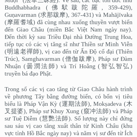
Buddhabhadra (佛䭾跋陀羅, 359-429),
Guṇavarman (求那跋摩), 367-431) và Mahājīvaka
(摩羅耆域) đã cùng nhau xuống thuyền vượt biển
đến Giao Châu (miền Bắc Việt Nam ngày nay).
Đến thời kỳ sau Triều Đại nhà Đường Trung Hoa,
tiếp tục có các vị tăng sĩ như Thiền sư Minh Viễn
(明遠老禪師), vị cao đến từ Ấn Độ cổ đại (Thiên
Trúc), Samghavarman (僧伽跋摩), Pháp sư Đàm
Nhuận (曇潤法師) và Trí Hoằng (智弘智弘)
truyền bá đạo Phật.
Trong số các vị cao tăng từ Giao Châu hành trình
về phương Tây bằng đường biển, có bốn vị tiêu
biểu là Pháp Vận Kỳ (運期法師), Mokṣadeva (木
叉提婆), Pháp sư Khuy Xung (窺冲法師) và Pháp
sư Tuệ Diễm (慧艷法師). Số lượng này chỉ đứng
sau sáu vị cao tăng xuất thân từ Kinh Châu (khu
vực tỉnh Hồ Bắc ngày nay) và năm vị sư đến từ Ích