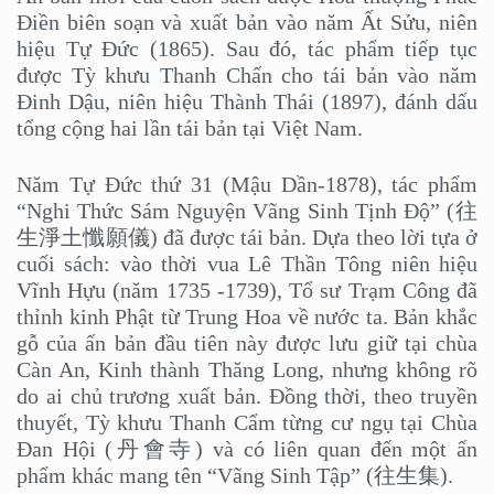
Điền biên soạn và xuất bản vào năm Ất Sửu, niên
hiệu Tự Đức (1865). Sau đó, tác phẩm tiếp tục
được Tỳ khưu Thanh Chấn cho tái bản vào năm
Đinh Dậu, niên hiệu Thành Thái (1897), đánh dấu
tổng cộng hai lần tái bản tại Việt Nam.
Năm Tự Đức thứ 31 (Mậu Dần-1878), tác phẩm
“Nghi Thức Sám Nguyện Vãng Sinh Tịnh Độ” (往
生淨土懺願儀) đã được tái bản. Dựa theo lời tựa ở
cuối sách: vào thời vua Lê Thần Tông niên hiệu
Vĩnh Hựu (năm 1735 -1739), Tổ sư Trạm Công đã
thỉnh kinh Phật từ Trung Hoa về nước ta. Bản khắc
gỗ của ấn bản đầu tiên này được lưu giữ tại chùa
Càn An, Kinh thành Thăng Long, nhưng không rõ
do ai chủ trương xuất bản. Đồng thời, theo truyền
thuyết, Tỳ khưu Thanh Cẩm từng cư ngụ tại Chùa
Đan Hội (丹會寺) và có liên quan đến một ấn
phẩm khác mang tên “Vãng Sinh Tập” (往生集).