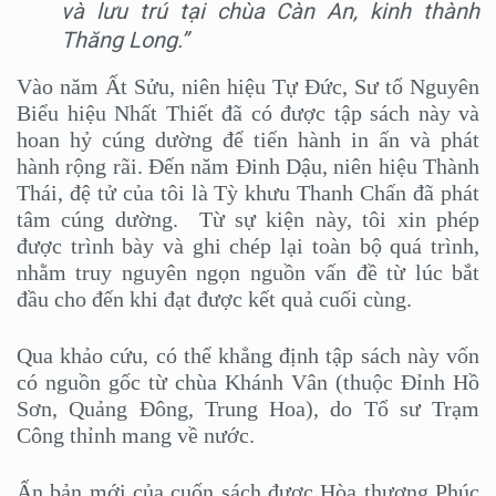
và lưu trú tại chùa Càn An, kinh thành
Thăng Long.”
Vào năm Ất Sửu, niên hiệu Tự Đức, Sư tổ Nguyên
Biểu hiệu Nhất Thiết đã có được tập sách này và
hoan hỷ cúng dường để tiến hành in ấn và phát
hành rộng rãi. Đến năm Đinh Dậu, niên hiệu Thành
Thái, đệ tử của tôi là Tỳ khưu Thanh Chấn đã phát
tâm cúng dường. Từ sự kiện này, tôi xin phép
được trình bày và ghi chép lại toàn bộ quá trình,
nhằm truy nguyên ngọn nguồn vấn đề từ lúc bắt
đầu cho đến khi đạt được kết quả cuối cùng.
Qua khảo cứu, có thể khẳng định tập sách này vốn
có nguồn gốc từ chùa Khánh Vân (thuộc Đỉnh Hồ
Sơn, Quảng Đông, Trung Hoa), do Tổ sư Trạm
Công thỉnh mang về nước.
Ấn bản mới của cuốn sách được Hòa thượng Phúc