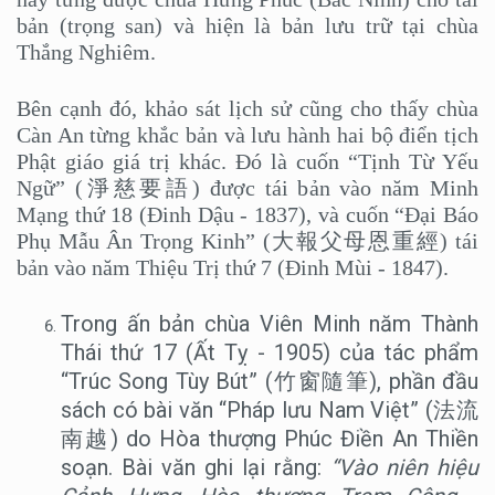
bản (trọng san) và hiện là bản lưu trữ tại chùa
Thắng Nghiêm.
Bên cạnh đó, khảo sát lịch sử cũng cho thấy chùa
Càn An từng khắc bản và lưu hành hai bộ điển tịch
Phật giáo giá trị khác. Đó là cuốn “Tịnh Từ Yếu
Ngữ” (淨慈要語) được tái bản vào năm Minh
Mạng thứ 18 (Đinh Dậu - 1837), và cuốn “Đại Báo
Phụ Mẫu Ân Trọng Kinh” (大報父母恩重經) tái
bản vào năm Thiệu Trị thứ 7 (Đinh Mùi - 1847).
Trong ấn bản chùa Viên Minh năm Thành
Thái thứ 17 (Ất Tỵ - 1905) của tác phẩm
“Trúc Song Tùy Bút” (竹窗隨筆), phần đầu
sách có bài văn “Pháp lưu Nam Việt” (法流
南越) do Hòa thượng Phúc Điền An Thiền
soạn. Bài văn ghi lại rằng:
“Vào niên hiệu