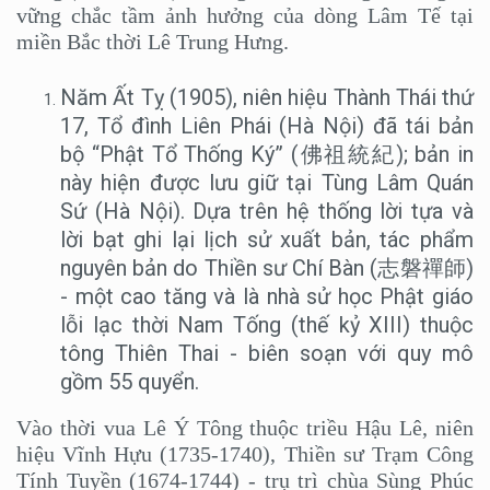
vững chắc tầm ảnh hưởng của dòng Lâm Tế tại
miền Bắc thời Lê Trung Hưng.
Năm Ất Tỵ (1905), niên hiệu Thành Thái thứ
17, Tổ đình Liên Phái (Hà Nội) đã tái bản
bộ “Phật Tổ Thống Ký” (佛祖統紀); bản in
này hiện được lưu giữ tại Tùng Lâm Quán
Sứ (Hà Nội). Dựa trên hệ thống lời tựa và
lời bạt ghi lại lịch sử xuất bản, tác phẩm
nguyên bản do Thiền sư Chí Bàn (志磐禪師)
- một cao tăng và là nhà sử học Phật giáo
lỗi lạc thời Nam Tống (thế kỷ XIII) thuộc
tông Thiên Thai - biên soạn với quy mô
gồm 55 quyển.
Vào thời vua Lê Ý Tông thuộc triều Hậu Lê, niên
hiệu Vĩnh Hựu (1735-1740), Thiền sư Trạm Công
Tính Tuyền (1674-1744) - trụ trì chùa Sùng Phúc