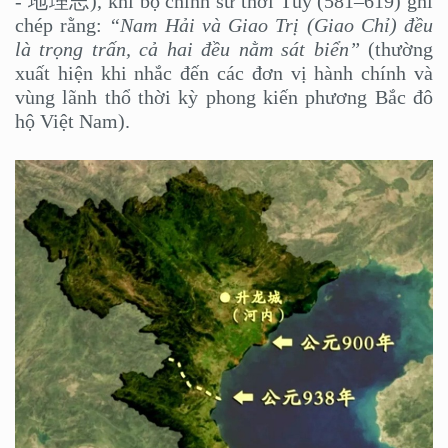
- 地理志), khi bộ chính sử thời Tùy (581–619) ghi
chép rằng:
“Nam Hải và Giao Trị (Giao Chỉ) đều
là trọng trấn, cả hai đều nằm sát biển”
(thường
xuất hiện khi nhắc đến các đơn vị hành chính và
vùng lãnh thổ thời kỳ phong kiến phương Bắc đô
hộ Việt Nam).