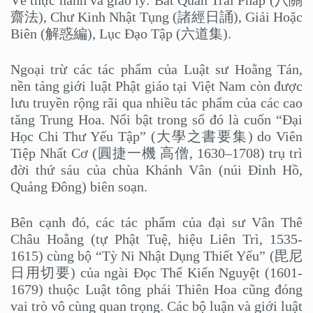
齋法), Chư Kinh Nhật Tụng (諸經日誦), Giải Hoặc
Biên (解惑編), Lục Đạo Tập (六道集).
Ngoại trừ các tác phẩm của Luật sư Hoằng Tán,
nền tảng giới luật Phật giáo tại Việt Nam còn được
lưu truyền rộng rãi qua nhiều tác phẩm của các cao
tăng Trung Hoa. Nổi bật trong số đó là cuốn “Đại
Học Chi Thư Yếu Tập” (大學之書要集) do Viên
Tiệp Nhất Cơ (圓捷一機 高僧, 1630–1708) trụ trì
đời thứ sáu của chùa Khánh Vân (núi Đỉnh Hồ,
Quảng Đông) biên soạn.
Bên cạnh đó, các tác phẩm của đại sư Vân Thê
Châu Hoằng (tự Phật Tuệ, hiệu Liên Trì, 1535-
1615) cùng bộ “Tỳ Ni Nhật Dụng Thiết Yếu” (毘尼
日用切要) của ngài Đọc Thể Kiến Nguyệt (1601-
1679) thuộc Luật tông phái Thiên Hoa cũng đóng
vai trò vô cùng quan trọng. Các bộ luận và giới luật