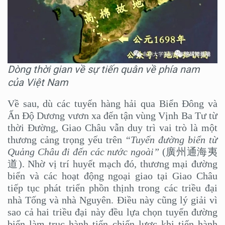
Dòng thời gian về sự tiến quân về phía nam
của Việt Nam
Về sau, dù các tuyến hàng hải qua Biển Đông và
Ấn Độ Dương vươn xa đến tận vùng Vịnh Ba Tư từ
thời Đường, Giao Châu vẫn duy trì vai trò là một
thương cảng trọng yếu trên
“Tuyến đường biển từ
Quảng Châu đi đến các nước ngoài”
(廣州通海夷
道). Nhờ vị trí huyết mạch đó, thương mại đường
biển và các hoạt động ngoại giao tại Giao Châu
tiếp tục phát triển phồn thịnh trong các triều đại
nhà Tống và nhà Nguyên. Điều này cũng lý giải vì
sao cả hai triều đại này đều lựa chọn tuyến đường
biển làm trục hành tiến chiến lược khi tiến hành