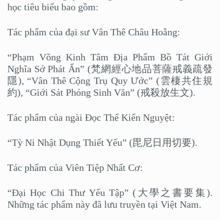
học tiêu biểu bao gồm:
Tác phẩm của đại sư Vân Thê Châu Hoằng:
“Phạm Võng Kinh Tâm Địa Phẩm Bồ Tát Giới
Nghĩa Sớ Phát Ẩn” (梵網經心地品菩薩戒義疏發
隱), “Vân Thê Cộng Trụ Quy Ước” (雲棲共住規
約), “Giới Sát Phóng Sinh Văn” (戒殺放生文).
Tác phẩm của ngài Đọc Thể Kiến Nguyệt:
“Tỳ Ni Nhật Dụng Thiết Yếu” (毘尼日用切要).
Tác phẩm của Viên Tiệp Nhất Cơ:
“Đại Học Chi Thư Yếu Tập” (大學之書要集).
Những tác phẩm này đã lưu truyền tại Việt Nam.