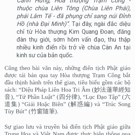
Cảnh Hưng, Hòa thượng Trạm Công -
thuộc chùa Liên Tông (Chùa Liên Phái),
phái Lâm Tế - đã phụng chỉ sang núi Đỉnh
Hồ (nhà Đại Minh)”
. Tại đây, ngài đắc diệu
chỉ từ Hòa thượng Kim Quang Đoan, đăng
đàn thụ giới, sớm hôm vấn đạo, thu thập
nhiều kinh điển rồi trở về chùa Càn An tại
kinh sư của bản quốc.
Cũng theo bài văn này, những điển tịch Phật giáo
được tái bản qua tay Hòa thượng Trạm Công bắt
đầu thịnh hành trên thế gian, tiêu biểu gồm các bộ
sách: “Diệu Pháp Liên Hoa Tri Âm (妙法蓮華經知
音), “Tứ Phần Luật” (四分律), “Lục Đạo Tập” (六
道集) “Giải Hoặc Biên” (解惑編) và “Trúc Song
Tùy Bút” (竹窗隨筆).
Sự giao lưu và truyền bá điển tịch Phật giáo giữa
Trung Hoa và Việt Nam được thực hiện thông qua