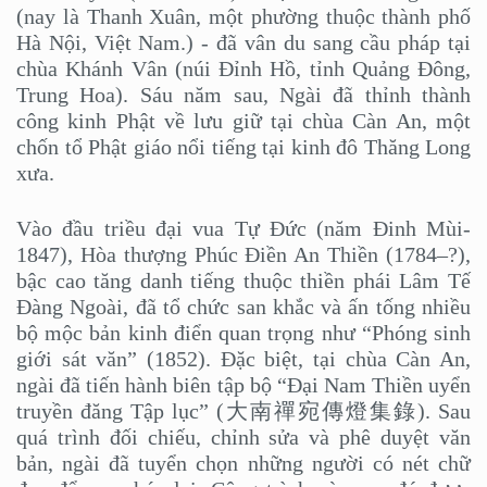
(nay là Thanh Xuân, một phường thuộc thành phố
Hà Nội, Việt Nam.) - đã vân du sang cầu pháp tại
chùa Khánh Vân (núi Đỉnh Hồ, tỉnh Quảng Đông,
Trung Hoa). Sáu năm sau, Ngài đã thỉnh thành
công kinh Phật về lưu giữ tại chùa Càn An, một
chốn tổ Phật giáo nổi tiếng tại kinh đô Thăng Long
xưa.
Vào đầu triều đại vua Tự Đức (năm Đinh Mùi-
1847), Hòa thượng Phúc Điền An Thiền (1784–?),
bậc cao tăng danh tiếng thuộc thiền phái Lâm Tế
Đàng Ngoài, đã tổ chức san khắc và ấn tống nhiều
bộ mộc bản kinh điển quan trọng như “Phóng sinh
giới sát văn” (1852). Đặc biệt, tại chùa Càn An,
ngài đã tiến hành biên tập bộ “Đại Nam Thiền uyển
truyền đăng Tập lục” (大南禪宛傳燈集錄). Sau
quá trình đối chiếu, chỉnh sửa và phê duyệt văn
bản, ngài đã tuyển chọn những người có nét chữ