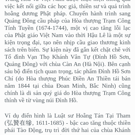
việc kết nối giữa các học giả, thiền sư và quá trình
hoằng dương Phật pháp. Chuyến hành trình sang
Quảng Đông cầu pháp của Hòa thượng Trạm Công
Tính Tuyền (1674-1744), một vị cao tăng lỗi lạc
của Phật giáo Việt Nam vào thời Hậu Lê là một sự
kiện trọng đại, tạo nên nhịp cầu giao thương kinh
sách trên biển. Sự kiện này đã gắn kết chặt chẽ với
Tổ đình Vạn Thọ Khánh Vân Tự (Đỉnh Hồ Sơn,
Quảng Đông) với chùa Càn An (Hà Nội). Bên cạnh
sáu bộ điển tịch quan trọng, tác phẩm Đỉnh Hồ Sơn
Chí (do Hòa thượng Phúc Điền An Thiền tái bản
năm 1844 tại chùa Đoan Minh, Bắc Ninh) cũng
chính là di sản quý giá do Hòa thượng Trạm Công
thỉnh về từ vùng núi Đỉnh Hồ.
Ví dụ điển hình là Luật sư Hoằng Tán Tại Tham
(弘贊在犙, 1611-1685) - bậc cao tăng thuộc thiền
phái Tào Động, trụ trì đời thứ hai của chùa Khánh