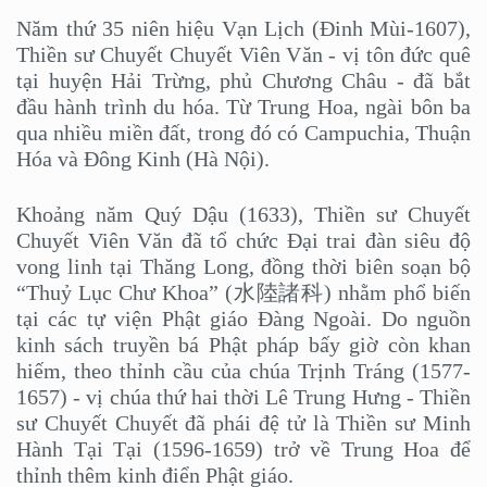
Năm thứ 35 niên hiệu Vạn Lịch (Đinh Mùi-1607),
Thiền sư Chuyết Chuyết Viên Văn - vị tôn đức quê
tại huyện Hải Trừng, phủ Chương Châu - đã bắt
đầu hành trình du hóa. Từ Trung Hoa, ngài bôn ba
qua nhiều miền đất, trong đó có Campuchia, Thuận
Hóa và Đông Kinh (Hà Nội).
Khoảng năm Quý Dậu (1633), Thiền sư Chuyết
Chuyết Viên Văn đã tổ chức Đại trai đàn siêu độ
vong linh tại Thăng Long, đồng thời biên soạn bộ
“Thuỷ Lục Chư Khoa” (水陸諸科) nhằm phổ biến
tại các tự viện Phật giáo Đàng Ngoài. Do nguồn
kinh sách truyền bá Phật pháp bấy giờ còn khan
hiếm, theo thỉnh cầu của chúa Trịnh Tráng (1577-
1657) - vị chúa thứ hai thời Lê Trung Hưng - Thiền
sư Chuyết Chuyết đã phái đệ tử là Thiền sư Minh
Hành Tại Tại (1596-1659) trở về Trung Hoa để
thỉnh thêm kinh điển Phật giáo.