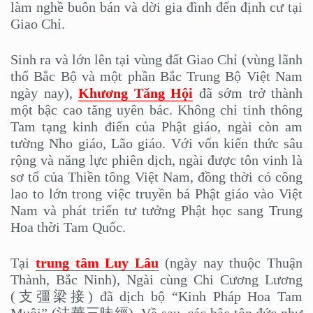
làm nghề buôn bán và dời gia đình đến định cư tại
Giao Chỉ.
Sinh ra và lớn lên tại vùng đất Giao Chỉ (vùng lãnh
thổ Bắc Bộ và một phần Bắc Trung Bộ Việt Nam
ngày nay),
Khương Tăng Hội
đã sớm trở thành
một bậc cao tăng uyên bác. Không chỉ tinh thông
Tam tạng kinh điển của Phật giáo, ngài còn am
tường Nho giáo, Lão giáo. Với vốn kiến thức sâu
rộng và năng lực phiên dịch, ngài được tôn vinh là
sơ tổ của Thiền tông Việt Nam, đồng thời có công
lao to lớn trong việc truyền bá Phật giáo vào Việt
Nam và phát triển tư tưởng Phật học sang Trung
Hoa thời Tam Quốc.
Tại
trung tâm Luy Lâu
(ngày nay thuộc Thuận
Thành, Bắc Ninh), Ngài cùng Chi Cương Lương
(支彊梁接) đã dịch bộ “Kinh Pháp Hoa Tam
Muội” (法華三昧經). Về sau, các bậc tôn đức như