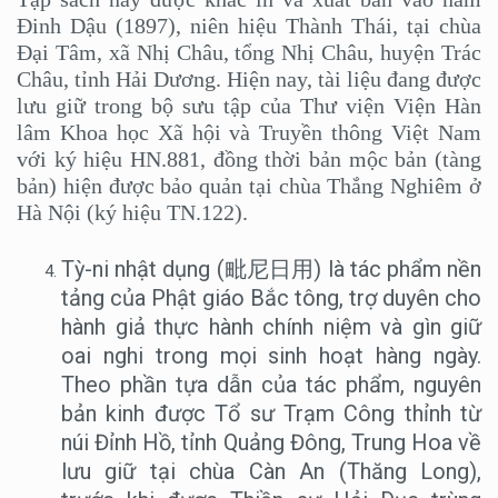
Đinh Dậu (1897), niên hiệu Thành Thái, tại chùa
Đại Tâm, xã Nhị Châu, tổng Nhị Châu, huyện Trác
Châu, tỉnh Hải Dương. Hiện nay, tài liệu đang được
lưu giữ trong bộ sưu tập của Thư viện Viện Hàn
lâm Khoa học Xã hội và Truyền thông Việt Nam
với ký hiệu HN.881, đồng thời bản mộc bản (tàng
bản) hiện được bảo quản tại chùa Thắng Nghiêm ở
Hà Nội (ký hiệu TN.122).
Tỳ-ni nhật dụng (毗尼日用) là tác phẩm nền
tảng của Phật giáo Bắc tông, trợ duyên cho
hành giả thực hành chính niệm và gìn giữ
oai nghi trong mọi sinh hoạt hàng ngày.
Theo phần tựa dẫn của tác phẩm, nguyên
bản kinh được Tổ sư Trạm Công thỉnh từ
núi Đỉnh Hồ, tỉnh Quảng Đông, Trung Hoa về
lưu giữ tại chùa Càn An (Thăng Long),