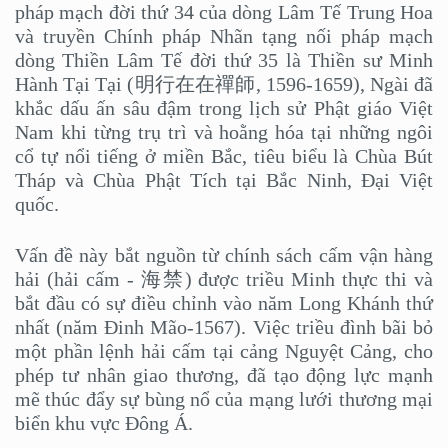
pháp mạch đời thứ 34 của dòng Lâm Tế Trung Hoa
và truyền Chính pháp Nhãn tạng nối pháp mạch
dòng Thiền Lâm Tế đời thứ 35 là Thiền sư Minh
Hành Tại Tại (明行在在禪師, 1596-1659), Ngài đã
khắc dấu ấn sâu đậm trong lịch sử Phật giáo Việt
Nam khi từng trụ trì và hoằng hóa tại những ngôi
cổ tự nổi tiếng ở miền Bắc, tiêu biểu là Chùa Bút
Tháp và Chùa Phật Tích tại Bắc Ninh, Đại Việt
quốc.
Vấn đề này bắt nguồn từ chính sách cấm vận hàng
hải (hải cấm - 海禁) được triều Minh thực thi và
bắt đầu có sự điều chỉnh vào năm Long Khánh thứ
nhất (năm Đinh Mão-1567). Việc triều đình bãi bỏ
một phần lệnh hải cấm tại cảng Nguyệt Cảng, cho
phép tư nhân giao thương, đã tạo động lực mạnh
mẽ thúc đẩy sự bùng nổ của mạng lưới thương mại
biển khu vực Đông Á.