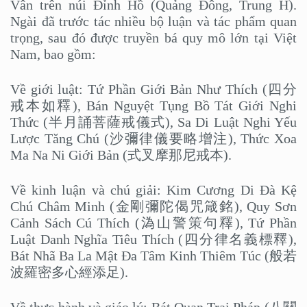
Vân trên núi Đỉnh Hồ (Quảng Đông, Trung H).
Ngài đã trước tác nhiều bộ luận và tác phẩm quan
trọng, sau đó được truyền bá quy mô lớn tại Việt
Nam, bao gồm:
Về giới luật: Tứ Phần Giới Bản Như Thích (四分
戒本如釋), Bán Nguyệt Tụng Bồ Tát Giới Nghi
Thức (半月誦菩薩戒儀式), Sa Di Luật Nghi Yếu
Lược Tăng Chú (沙彌律儀要略增注), Thức Xoa
Ma Na Ni Giới Bản (式叉摩那尼戒本).
Về kinh luận và chú giải: Kim Cương Di Đà Kệ
Chú Châm Minh (金剛彌陀偈咒箴銘), Quy Sơn
Cảnh Sách Cú Thích (溈山警策句釋), Tứ Phần
Luật Danh Nghĩa Tiêu Thích (四分律名義標釋),
Bát Nhã Ba La Mật Đa Tâm Kinh Thiêm Túc (般若
波羅密多心經添足).
Về thực hành và giáo lý: Bát Quan Trai Pháp (八關