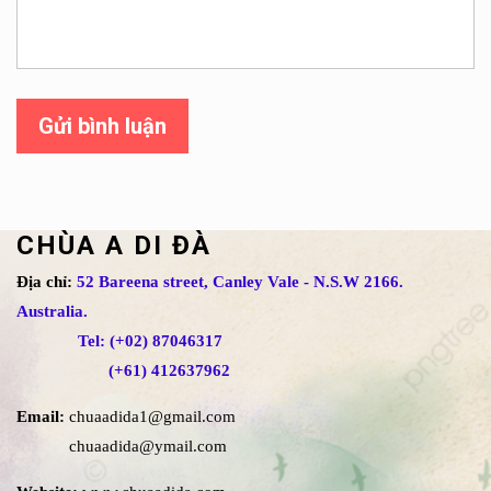
Gửi bình luận
CHÙA A DI ĐÀ
Địa chỉ:
52 Bareena street, Canley Vale - N.S.W 2166.
Australia.
Tel: (+02) 87046317
(+61) 412637962
Email:
chuaadida1@gmail.com
chuaadida@ymail.com