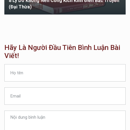
8 Lý Do Không Nên Công Kích Kinh Điển Bắc Truyền
(Đại Thừa)
Hãy Là Người Đầu Tiên Bình Luận Bài
Viết!