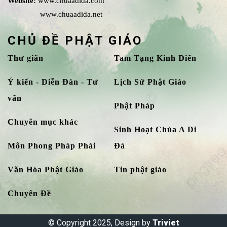
Website:
www.chuaadida.com
www.chuaadida.net
CHỦ ĐỀ PHẬT GIÁO
Thư giãn
Tam Tạng Kinh Điển
Ý kiến - Diễn Đàn - Tư
Lịch Sử Phật Giáo
vấn
Phật Pháp
Chuyên mục khác
Sinh Hoạt Chùa A Di
Môn Phong Pháp Phái
Đà
Văn Hóa Phật Giáo
Tin phật giáo
Chuyên Đề
© Copyright 2025, Design by
Triviet