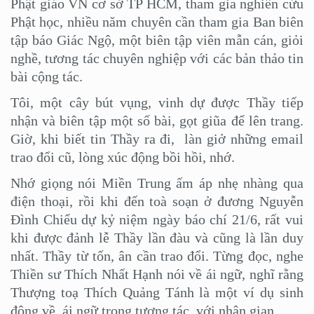
Phật giáo VN cơ sở TP HCM, tham gia nghiên cứu
Phật học, nhiều năm chuyên cần tham gia Ban biên
tập báo Giác Ngộ, một biên tập viên mẫn cán, giỏi
nghề, tương tác chuyên nghiệp với các bản thảo tin
bài cộng tác.
Tôi, một cây bút vụng, vinh dự được Thầy tiếp
nhận và biên tập một số bài, gọt giũa để lên trang.
Giờ, khi biết tin Thầy ra đi, làn giở những email
trao đổi cũ, lòng xúc động bồi hồi, nhớ.
Nhớ giọng nói Miền Trung ấm áp nhẹ nhàng qua
điện thoại, rồi khi đến toà soạn ở đương Nguyễn
Đình Chiểu dự kỷ niệm ngày báo chí 21/6, rất vui
khi được đảnh lễ Thầy lần đàu và cũng là lần duy
nhất. Thầy từ tốn, ân cần trao đổi. Từng đọc, nghe
Thiền sư Thích Nhất Hạnh nói về ái ngữ, nghĩ rằng
Thượng toạ Thích Quảng Tánh là một ví dụ sinh
động về ái ngữ trong tương tác với nhân gian.