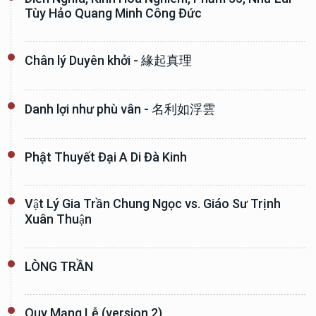
Tùy Hảo Quang Minh Công Đức
Chân lý Duyên khởi - 緣起真理
Danh lợi như phù vân - 名利如浮雲
Phật Thuyết Đại A Di Đà Kinh
Vật Lý Gia Trần Chung Ngọc vs. Giáo Sư Trịnh
Xuân Thuận
LÒNG TRẦN
Quy Mạng Lễ (version 2)