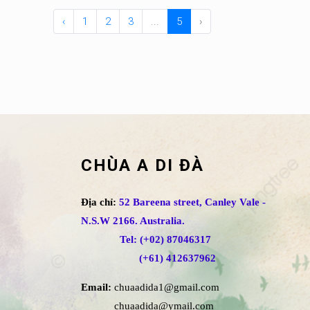
‹
1
2
3
...
5
›
CHÙA A DI ĐÀ
Địa chỉ:
52 Bareena street, Canley Vale -
N.S.W 2166. Australia.
Tel: (+02) 87046317
(+61) 412637962
Email:
chuaadida1@gmail.com
chuaadida@ymail.com