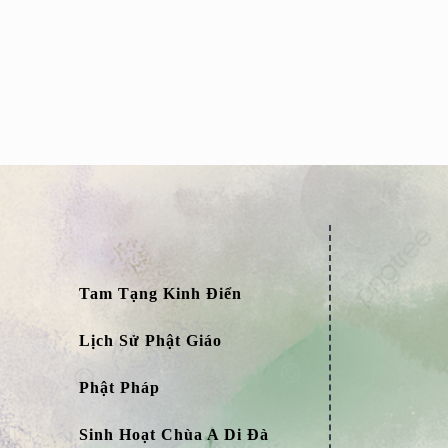
Tam Tạng Kinh Điển
Lịch Sử Phật Giáo
Phật Pháp
Sinh Hoạt Chùa A Di Đà