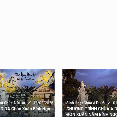
ạt Chùa A Di Đà
13/02/2026
Sinh Hoạt Chùa A Di Đà
0
DIDA Chúc Xuân Bính Ngọ
CHƯƠNG TRÌNH CHÙA A D
ĐÓN XUÂN NĂM BÍNH NGỌ