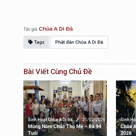
Chùa A Di Đà
Tác giả:
Tags
Phật đản Chùa A Di Đà
Bài Viết Cùng Chủ Đề
6/2026
Sinh Hoạt Chùa A Di Đà
21/02/2026
Sinh Ho
 CHÙA
Mùng Năm Chúc Thọ Mẹ – Bà 94
Chùa A
)
Tuổi
2026