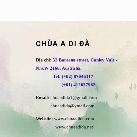
CHÙA A DI ĐÀ
Địa chỉ:
52 Bareena street, Canley Vale -
N.S.W 2166. Australia.
Tel: (+02) 87046317
(+61) 412637962
Email:
chuaadida1@gmail.com
chuaadida@ymail.com
Website:
www.chuaadida.com
www.chuaadida.net