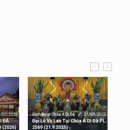
1/02/2026
Sinh Hoạt Chùa A Di Đà
21/09/2025
Sinh
I ĐÀ
Đại Lễ Vu Lan Tại Chùa A Di Đà PL.
Hìn
 (2026)
2569 (21.9.2025)
A DI