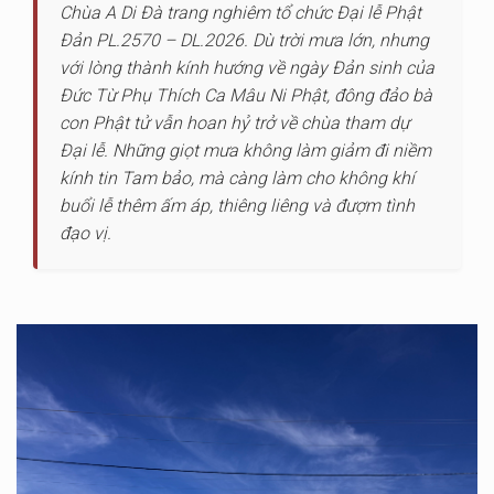
Chùa A Di Đà trang nghiêm tổ chức Đại lễ Phật
Đản PL.2570 – DL.2026. Dù trời mưa lớn, nhưng
với lòng thành kính hướng về ngày Đản sinh của
Đức Từ Phụ Thích Ca Mâu Ni Phật, đông đảo bà
con Phật tử vẫn hoan hỷ trở về chùa tham dự
Đại lễ. Những giọt mưa không làm giảm đi niềm
kính tin Tam bảo, mà càng làm cho không khí
buổi lễ thêm ấm áp, thiêng liêng và đượm tình
đạo vị.