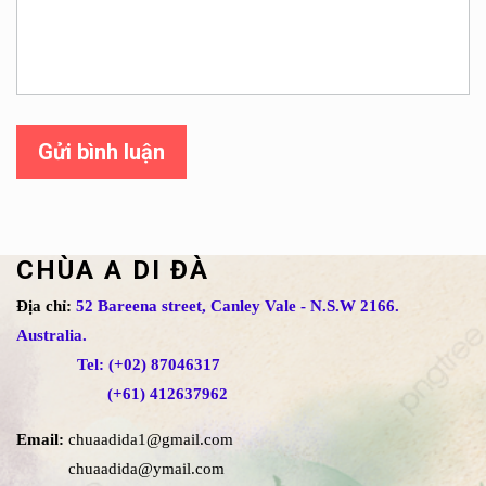
Gửi bình luận
CHÙA A DI ĐÀ
Địa chỉ:
52 Bareena street, Canley Vale - N.S.W 2166.
Australia.
Tel: (+02) 87046317
(+61) 412637962
Email:
chuaadida1@gmail.com
chuaadida@ymail.com