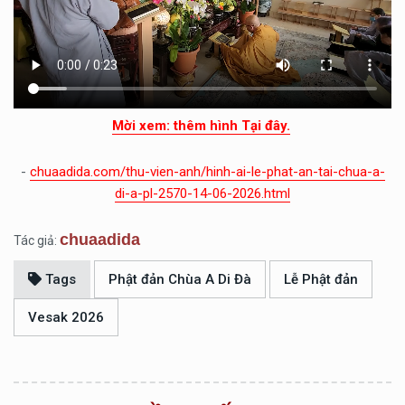
Mời xem: thêm hình Tại đây.
-
chuaadida.com/thu-vien-anh/hinh-ai-le-phat-an-tai-chua-a-
di-a-pl-2570-14-06-2026.html
chuaadida
Tác giả:
Tags
Phật đản Chùa A Di Đà
Lễ Phật đản
Vesak 2026