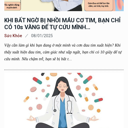
KHI BẤT NGỜ BỊ NHỒI MÁU CƠ TIM, BẠN CHỈ
CÓ 10s VÀNG ĐỂ TỰ CỨU MÌNH...
Sức Khỏe
08/01/2025
Vậy cần làm gì khi bạn đang ở một mình và cơn đau tim xuất hiện? Khi
thấy xuất hiện đau tim, cảm giác như xắp ngất, bạn chỉ có 10 giây để tự
cứu mình. Nếu chậm trễ, bạn sẽ bị bất t...