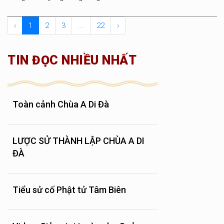
‹
1
2
3
...
22
›
TIN ĐỌC NHIỀU NHẤT
Toàn cảnh Chùa A Di Đà
LƯỢC SỬ THÀNH LẬP CHÙA A DI
ĐÀ
Tiểu sử cố Phật tử Tâm Biên