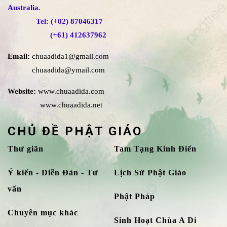
Australia.
Tel: (+02) 87046317
(+61) 412637962
Email:
chuaadida1@gmail.com
chuaadida@ymail.com
Website:
www.chuaadida.com
www.chuaadida.net
CHỦ ĐỀ PHẬT GIÁO
Thư giãn
Tam Tạng Kinh Điển
Ý kiến - Diễn Đàn - Tư
Lịch Sử Phật Giáo
vấn
Phật Pháp
Chuyên mục khác
Sinh Hoạt Chùa A Di