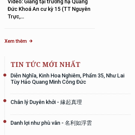
Video: Giảng tại trường hạ Quảng
Đức Khoá An cư kỳ 15 (TT Nguyên
Trực,...
Xem thêm
TIN TỨC MỚI NHẤT
Diễn Nghĩa, Kinh Hoa Nghiêm, Phẩm 35, Như Lai
Tùy Hảo Quang Minh Công Đức
Chân lý Duyên khởi - 緣起真理
Danh lợi như phù vân - 名利如浮雲