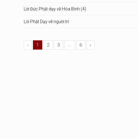
Lời Đức Phật dạy về Hòa Bình (4)
Lời Phật Dạy về người trí
‹
1
2
3
...
6
›