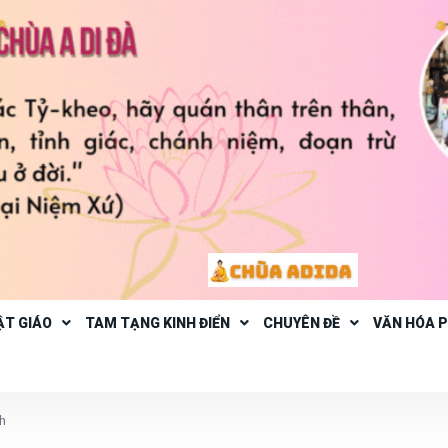
ẬT GIÁO
TAM TẠNG KINH ĐIỂN
CHUYÊN ĐỀ
VĂN HÓA 
h