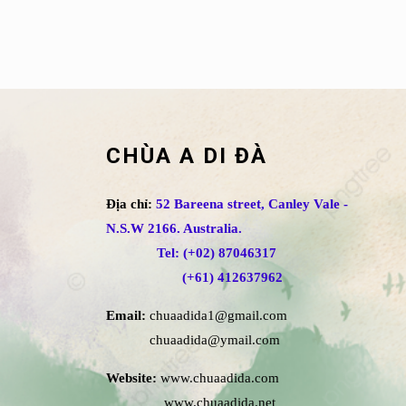
CHÙA A DI ĐÀ
Địa chỉ:
52 Bareena street, Canley Vale -
N.S.W 2166. Australia.
Tel: (+02) 87046317
(+61) 412637962
Email:
chuaadida1@gmail.com
chuaadida@ymail.com
Website:
www.chuaadida.com
www.chuaadida.net